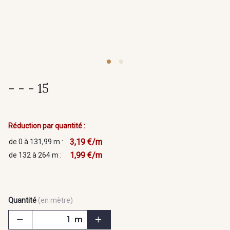
- - - 15
Réduction par quantité :
3,19 €/m
de 0 à 131,99 m :
1,99 €/m
de 132 à 264 m :
Quantité
(en mètre)
m