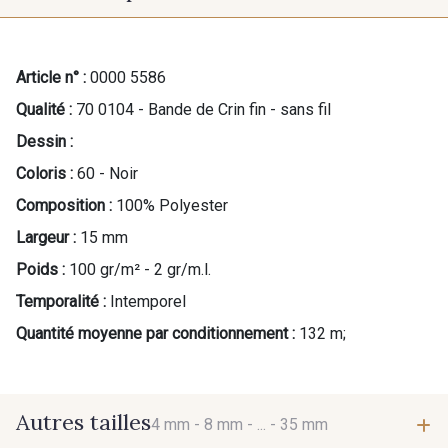
Article n° :
0000 5586
Qualité :
70 0104 - Bande de Crin fin - sans fil
Cadeau : 10% offerts sur votre
Dessin :
commande !
Coloris :
60 - Noir
Pour vous, couture rime avec détente ?
Composition :
100% Polyester
Vous aimez les beaux tissus ?
Recevez chaque semaine un clin d’œil rempli de
Largeur :
15 mm
nouveautés, d’inspirations et de promotions.
Poids :
100 gr/m² - 2 gr/m.l.
Temporalité :
Intemporel
Je m'abonne à la newsletter
Quantité moyenne par conditionnement :
132 m;
Autres tailles
4 mm -
8 mm -
... -
35 mm