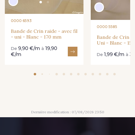
0000 6593
0000 5585
Bande de Crin raide - avec fil
- uni - Blanc - 170 mm
Bande de Crin fin
Uni - Blanc - 15
9,90 €/m
19,90
De
à
€/m
1,99 €/m
3,
De
à
Dernière modification : 07/08/2026 23:50