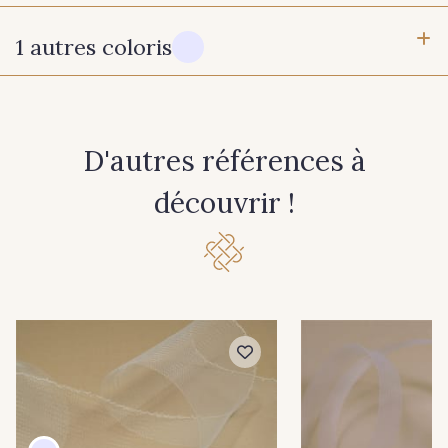
1 autres coloris
4 mm
8 mm
11 mm
35 mm
10 - Blanc
D'autres références à
découvrir !