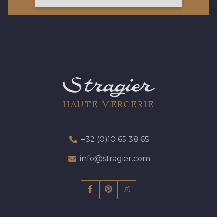
423 - 423 Lilas
19 - 19 Purple
262 - 262 Crocus
57 - 57 Bois de Rose
13 - 13 Lilas Clair
61 - 61 Peche
HAUTE MERCERIE
04 - 04 Rose
15 - 15 Blush
+32 (0)10 65 38 65
81 - 81 Woodrose
info@stragier.com
225 - 225 Almond Blossom
62 - 62 Shocking
273 - 273 Rose Mauve