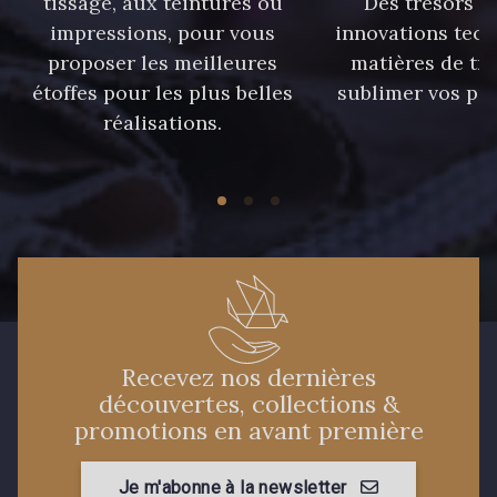
tissage, aux teintures ou
Des trésors te
40 - 40 Royal
558 - 558 Deep Blue
impressions, pour vous
innovations tech
proposer les meilleures
matières de tr
étoffes pour les plus belles
sublimer vos pro
90 - 90 Navy
réalisations.
59 - 59 Bleu de Prune
21 - 21 Dark Navy
96 - 96 Violet
08 - 08 Iris
52 - 52 Eveque
456 - 456 Prune
64 - 64 Bordeaux
Recevez nos dernières
découvertes, collections &
promotions en avant première
97 - 97 Mauve
77 - 77 Vieux Rose
Je m'abonne à la newsletter