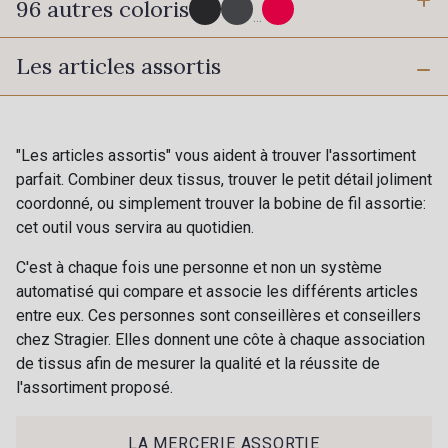
96 autres coloris
3 mm
6 mm
...
Les articles assortis
10 mm
25 mm
725 - 725 Noir
43 - 43 Elephant
40 mm
50 mm
98 - 98 Taupe
36 - 36 Grey
"Les articles assortis" vous aident à trouver l'assortiment
parfait. Combiner deux tissus, trouver le petit détail joliment
coordonné, ou simplement trouver la bobine de fil assortie:
30 - 30 Silver
401 - 401 Blanc
cet outil vous servira au quotidien.
C'est à chaque fois une personne et non un système
23 - 23 Natural
automatisé qui compare et associe les différents articles
405 - 405 Porcelaine
entre eux. Ces personnes sont conseillères et conseillers
chez Stragier. Elles donnent une côte à chaque association
de tissus afin de mesurer la qualité et la réussite de
09 - 09 Crème
l'assortiment proposé.
614 - 614 White Coffee
Cadeau : 10% offerts sur votre
commande !
LA MERCERIE ASSORTIE