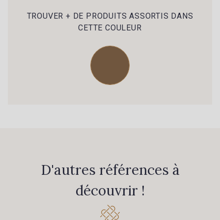
79 - 79 Orange
45 - 45 Gold
TROUVER + DE PRODUITS ASSORTIS DANS
CETTE COULEUR
07 - 07 Banane
26 - 26 Jaune
32 - 32 Mais
11 - 11 Citron
804 - 804 Grass
817 - 817 Cress Green
84 - 84 Pomme
813 - 813 Spring Green
D'autres références à
découvrir !
435 - 435 Glen
861 - 861 Gazon