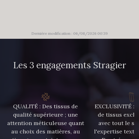
86 - 86 Reseda
85 - 85 Sapphire
303 - 303 Aqua
83 - 83 Corn
Dernière modification : 06/08/2026 00:39
89 - 89 Blue
70 - 70 Turquoise
Les 3 engagements Stragier
235 - 235 Miss
574 - 574 Dusty Blue
42 - 42 Pigeon
38 - 38 Horizon
QUALITÉ : Des tissus de
EXCLUSIVITÉ : U
qualité supérieure ; une
de tissus exclu
attention méticuleuse quant
avec tout le sa
37 - 37 Ciel
87 - 87 Copen
au choix des matières, au
l'expertise texti