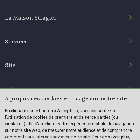
La Maison Stragier
82 - 82 Butterfly
301 - 301 Abricot
L’entreprise
20 - 20 Rouge
25 - 25 Flame
Services
Engagement durable et certificats
Conditions générales de vente
331 - 331 True Red
41 - 41 Cardinal
Nous contacter
Site
Paramétrage des cookies
Services aux professionnels
357 - 357 Dark Ruby
78 - 78 Wine
Magasins
Chéques cadeaux
Aide
Prix réduits
A propos des cookies en usage sur notre site
267 - 267 Alt Rosa
Magazine
Livraison : France, Belgique, International
01 - 01 Neon Yellow
En cliquant sur le bouton « Accepter », vous consentez à
Menu
l'utilisation de cookies de première et de tierce parties (ou
Retours & réclamations
similaires) afin d'améliorer votre expérience globale de navigation
sur notre site web, de mesurer notre audience et de comprendre
FAQ - Questions fréquentes
998 - 998 Neon Red
Tous nos tissus
comment vous interagissez avec notre site. Pour en savoir plus,
FR
EN
996 - 996 Neon Green