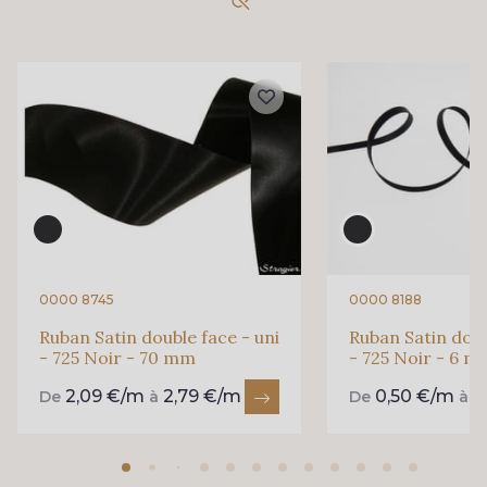
18 - 18 Emeraude
893 - 893 Olive
69 - 69 Foret
858 - 858 Mango Green
94 - 94 Billard
864 - 864 Dark Green
80 - 80 Loden
50 - 50 Khaki
0000 8745
0000 8188
Ruban Satin double face - uni
Ruban Satin doub
- 725 Noir - 70 mm
- 725 Noir - 6 
874 - 874 Savanne
48 - 48 Tilleul
2,09 €/m
2,79 €/m
0,50 €/m
0
De
à
De
à
788 - 788 Petrole
302 - 302 Menthe