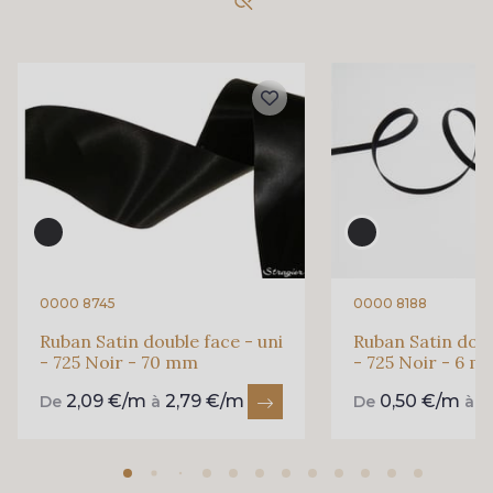
18 - 18 Emeraude
893 - 893 Olive
69 - 69 Foret
858 - 858 Mango Green
94 - 94 Billard
864 - 864 Dark Green
80 - 80 Loden
50 - 50 Khaki
0000 8745
0000 8188
Ruban Satin double face - uni
Ruban Satin doub
- 725 Noir - 70 mm
- 725 Noir - 6 
874 - 874 Savanne
48 - 48 Tilleul
2,09 €/m
2,79 €/m
0,50 €/m
0
De
à
De
à
788 - 788 Petrole
302 - 302 Menthe