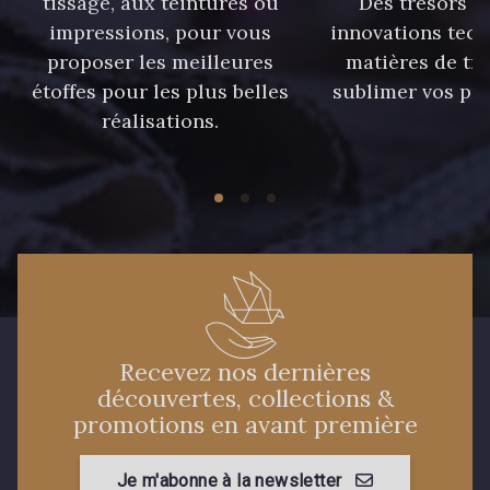
tissage, aux teintures ou
Des trésors te
40 - 40 Royal
558 - 558 Deep Blue
impressions, pour vous
innovations tech
proposer les meilleures
matières de tr
étoffes pour les plus belles
sublimer vos pro
90 - 90 Navy
réalisations.
59 - 59 Bleu de Prune
21 - 21 Dark Navy
96 - 96 Violet
08 - 08 Iris
52 - 52 Eveque
456 - 456 Prune
64 - 64 Bordeaux
Recevez nos dernières
découvertes, collections &
promotions en avant première
97 - 97 Mauve
77 - 77 Vieux Rose
Je m'abonne à la newsletter