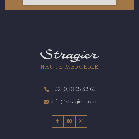
423 - 423 Lilas
19 - 19 Purple
262 - 262 Crocus
57 - 57 Bois de Rose
13 - 13 Lilas Clair
61 - 61 Peche
HAUTE MERCERIE
04 - 04 Rose
15 - 15 Blush
+32 (0)10 65 38 65
81 - 81 Woodrose
info@stragier.com
225 - 225 Almond Blossom
62 - 62 Shocking
273 - 273 Rose Mauve