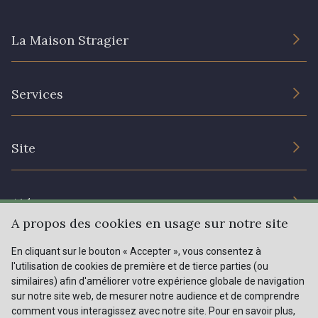
La Maison Stragier
82 - 82 Butterfly
301 - 301 Abricot
L’entreprise
20 - 20 Rouge
25 - 25 Flame
Services
Engagement durable et certificats
Conditions générales de vente
331 - 331 True Red
41 - 41 Cardinal
Nous contacter
Site
Paramétrage des cookies
Services aux professionnels
357 - 357 Dark Ruby
78 - 78 Wine
Magasins
Chéques cadeaux
Aide
Prix réduits
A propos des cookies en usage sur notre site
267 - 267 Alt Rosa
Magazine
Livraison : France, Belgique, International
01 - 01 Neon Yellow
En cliquant sur le bouton « Accepter », vous consentez à
Menu
l'utilisation de cookies de première et de tierce parties (ou
Retours & réclamations
similaires) afin d'améliorer votre expérience globale de navigation
sur notre site web, de mesurer notre audience et de comprendre
FAQ - Questions fréquentes
998 - 998 Neon Red
Tous nos tissus
comment vous interagissez avec notre site. Pour en savoir plus,
FR
EN
996 - 996 Neon Green