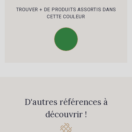
39 - 39 Tango
79 - 79 Orange
TROUVER + DE PRODUITS ASSORTIS DANS
CETTE COULEUR
45 - 45 Gold
07 - 07 Banane
26 - 26 Jaune
32 - 32 Mais
11 - 11 Citron
817 - 817 Cress Green
804 - 804 Grass
813 - 813 Spring Green
D'autres références à
découvrir !
84 - 84 Pomme
861 - 861 Gazon