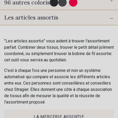
96 autres coloris
3 mm
6 mm
...
Les articles assortis
10 mm
25 mm
725 - 725 Noir
43 - 43 Elephant
40 mm
50 mm
98 - 98 Taupe
36 - 36 Grey
"Les articles assortis" vous aident à trouver l'assortiment
parfait. Combiner deux tissus, trouver le petit détail joliment
coordonné, ou simplement trouver la bobine de fil assortie:
30 - 30 Silver
401 - 401 Blanc
cet outil vous servira au quotidien.
C'est à chaque fois une personne et non un système
23 - 23 Natural
automatisé qui compare et associe les différents articles
405 - 405 Porcelaine
entre eux. Ces personnes sont conseillères et conseillers
chez Stragier. Elles donnent une côte à chaque association
de tissus afin de mesurer la qualité et la réussite de
09 - 09 Crème
l'assortiment proposé.
614 - 614 White Coffee
Cadeau : 10% offerts sur votre
commande !
LA MERCERIE ASSORTIE