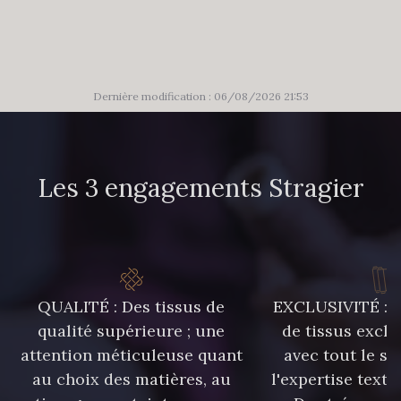
86 - 86 Reseda
85 - 85 Sapphire
303 - 303 Aqua
83 - 83 Corn
Dernière modification : 06/08/2026 21:53
89 - 89 Blue
70 - 70 Turquoise
Les 3 engagements Stragier
235 - 235 Miss
574 - 574 Dusty Blue
42 - 42 Pigeon
38 - 38 Horizon
QUALITÉ : Des tissus de
EXCLUSIVITÉ : U
qualité supérieure ; une
de tissus exclu
attention méticuleuse quant
avec tout le sa
37 - 37 Ciel
87 - 87 Copen
au choix des matières, au
l'expertise texti