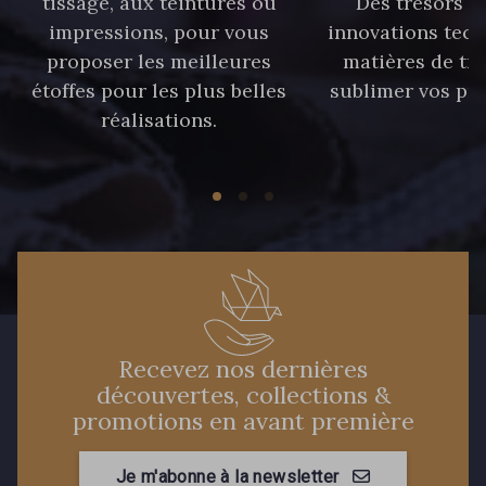
tissage, aux teintures ou
Des trésors te
40 - 40 Royal
558 - 558 Deep Blue
impressions, pour vous
innovations tech
proposer les meilleures
matières de tr
étoffes pour les plus belles
sublimer vos pro
90 - 90 Navy
réalisations.
59 - 59 Bleu de Prune
21 - 21 Dark Navy
96 - 96 Violet
08 - 08 Iris
52 - 52 Eveque
456 - 456 Prune
64 - 64 Bordeaux
Recevez nos dernières
découvertes, collections &
promotions en avant première
97 - 97 Mauve
77 - 77 Vieux Rose
Je m'abonne à la newsletter