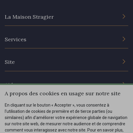
La Maison Stragier
82 - 82 Butterfly
301 - 301 Abricot
L’entreprise
20 - 20 Rouge
25 - 25 Flame
Services
Engagement durable et certificats
Conditions générales de vente
331 - 331 True Red
41 - 41 Cardinal
Nous contacter
Site
Paramétrage des cookies
Services aux professionnels
357 - 357 Dark Ruby
78 - 78 Wine
Magasins
Chéques cadeaux
Aide
Prix réduits
A propos des cookies en usage sur notre site
267 - 267 Alt Rosa
Magazine
Livraison : France, Belgique, International
01 - 01 Neon Yellow
En cliquant sur le bouton « Accepter », vous consentez à
Menu
l'utilisation de cookies de première et de tierce parties (ou
Retours & réclamations
similaires) afin d'améliorer votre expérience globale de navigation
sur notre site web, de mesurer notre audience et de comprendre
FAQ - Questions fréquentes
998 - 998 Neon Red
Tous nos tissus
comment vous interagissez avec notre site. Pour en savoir plus,
FR
EN
996 - 996 Neon Green