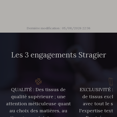
86 - 86 Reseda
85 - 85 Sapphire
303 - 303 Aqua
83 - 83 Corn
Dernière modification : 05/08/2026 22:36
89 - 89 Blue
70 - 70 Turquoise
Les 3 engagements Stragier
235 - 235 Miss
574 - 574 Dusty Blue
42 - 42 Pigeon
38 - 38 Horizon
QUALITÉ : Des tissus de
EXCLUSIVITÉ : U
qualité supérieure ; une
de tissus exclu
attention méticuleuse quant
avec tout le sa
37 - 37 Ciel
87 - 87 Copen
au choix des matières, au
l'expertise texti