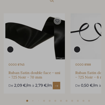
861 - 861 Gazon
18 - 18 Emeraude
893 - 893 Olive
858 - 858 Mango Green
69 - 69 Foret
864 - 864 Dark Green
94 - 94 Billard
80 - 80 Loden
0000 8745
0000 8188
Ruban Satin double face - uni
Ruban Satin doub
- 725 Noir - 70 mm
- 725 Noir - 6 
50 - 50 Khaki
874 - 874 Savanne
2,09 €/m
2,79 €/m
0,50 €/m
0
De
à
De
à
48 - 48 Tilleul
788 - 788 Petrole