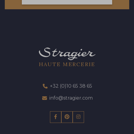
423 - 423 Lilas
19 - 19 Purple
262 - 262 Crocus
57 - 57 Bois de Rose
13 - 13 Lilas Clair
61 - 61 Peche
HAUTE MERCERIE
04 - 04 Rose
15 - 15 Blush
+32 (0)10 65 38 65
81 - 81 Woodrose
info@stragier.com
225 - 225 Almond Blossom
62 - 62 Shocking
273 - 273 Rose Mauve