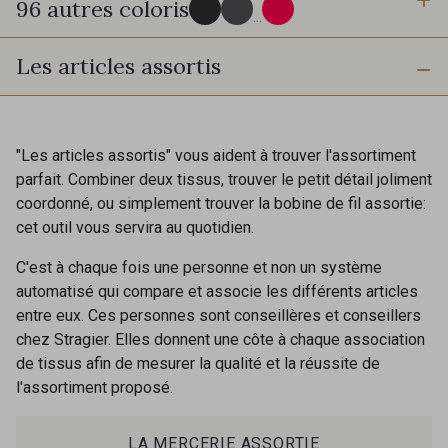
96 autres coloris
3 mm
6 mm
...
Les articles assortis
10 mm
25 mm
725 - 725 Noir
43 - 43 Elephant
40 mm
50 mm
98 - 98 Taupe
36 - 36 Grey
"Les articles assortis" vous aident à trouver l'assortiment
parfait. Combiner deux tissus, trouver le petit détail joliment
coordonné, ou simplement trouver la bobine de fil assortie:
30 - 30 Silver
401 - 401 Blanc
cet outil vous servira au quotidien.
C'est à chaque fois une personne et non un système
23 - 23 Natural
automatisé qui compare et associe les différents articles
405 - 405 Porcelaine
entre eux. Ces personnes sont conseillères et conseillers
chez Stragier. Elles donnent une côte à chaque association
de tissus afin de mesurer la qualité et la réussite de
09 - 09 Crème
l'assortiment proposé.
614 - 614 White Coffee
Cadeau : 10% offerts sur votre
commande !
LA MERCERIE ASSORTIE