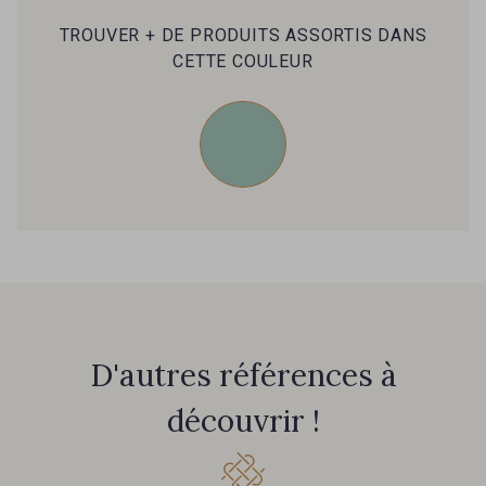
39 - 39 Tango
79 - 79 Orange
TROUVER + DE PRODUITS ASSORTIS DANS
CETTE COULEUR
45 - 45 Gold
07 - 07 Banane
26 - 26 Jaune
32 - 32 Mais
11 - 11 Citron
817 - 817 Cress Green
804 - 804 Grass
813 - 813 Spring Green
D'autres références à
découvrir !
84 - 84 Pomme
435 - 435 Glen