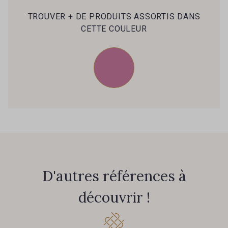
39 - 39 Tango
79 - 79 Orange
TROUVER + DE PRODUITS ASSORTIS DANS
CETTE COULEUR
45 - 45 Gold
07 - 07 Banane
26 - 26 Jaune
32 - 32 Mais
11 - 11 Citron
817 - 817 Cress Green
804 - 804 Grass
813 - 813 Spring Green
D'autres références à
découvrir !
84 - 84 Pomme
435 - 435 Glen