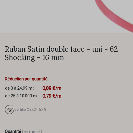
Ruban Satin double face - uni - 62
Shocking - 16 mm
Réduction par quantité :
0,89 €/m
de 0 à 24,99 m :
0,79 €/m
de 25 à 10 000 m :
Certifié OEKO-TEX®
Quantité
(en mètre)