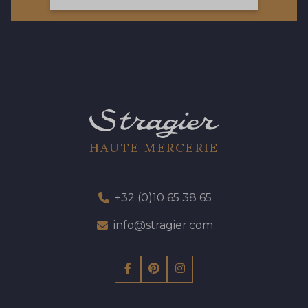
423 - 423 Lilas
19 - 19 Purple
262 - 262 Crocus
77 - 77 Vieux Rose
13 - 13 Lilas Clair
57 - 57 Bois de Rose
HAUTE MERCERIE
61 - 61 Peche
04 - 04 Rose
+32 (0)10 65 38 65
15 - 15 Blush
info@stragier.com
225 - 225 Almond Blossom
81 - 81 Woodrose
273 - 273 Rose Mauve