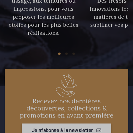
tissage, aux teintures ou
Des trésors te
87 - 87 Copen
40 - 40 Royal
impressions, pour vous
innovations tech
proposer les meilleures
matières de tr
étoffes pour les plus belles
sublimer vos pro
558 - 558 Deep Blue
réalisations.
59 - 59 Bleu de Prune
90 - 90 Navy
21 - 21 Dark Navy
96 - 96 Violet
08 - 08 Iris
52 - 52 Eveque
456 - 456 Prune
Recevez nos dernières
découvertes, collections &
promotions en avant première
97 - 97 Mauve
64 - 64 Bordeaux
Je m'abonne à la newsletter