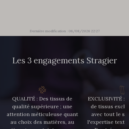
302 - 302 Menthe
86 - 86 Reseda
85 - 85 Sapphire
303 - 303 Aqua
Dernière modification : 06/08/2026 22:27
83 - 83 Corn
89 - 89 Blue
Les 3 engagements Stragier
70 - 70 Turquoise
235 - 235 Miss
42 - 42 Pigeon
574 - 574 Dusty Blue
QUALITÉ : Des tissus de
EXCLUSIVITÉ : U
qualité supérieure ; une
de tissus exclu
attention méticuleuse quant
avec tout le sa
38 - 38 Horizon
37 - 37 Ciel
au choix des matières, au
l'expertise texti