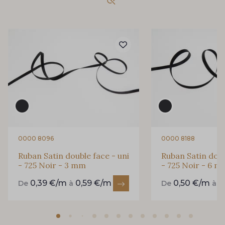
861 - 861 Gazon
18 - 18 Emeraude
94 - 94 Billard
893 - 893 Olive
69 - 69 Foret
858 - 858 Mango Green
80 - 80 Loden
864 - 864 Dark Green
0000 8096
0000 8188
Ruban Satin double face - uni
Ruban Satin doub
- 725 Noir - 3 mm
- 725 Noir - 6 
50 - 50 Khaki
874 - 874 Savanne
0,39 €/m
0,59 €/m
0,50 €/m
0
De
à
De
à
788 - 788 Petrole
48 - 48 Tilleul