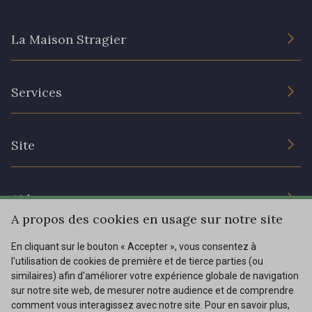
La Maison Stragier
82 - 82 Butterfly
301 - 301 Abricot
L’entreprise
20 - 20 Rouge
25 - 25 Flame
Services
Engagement durable et certificats
Conditions générales de vente
331 - 331 True Red
41 - 41 Cardinal
Nous contacter
Site
Paramétrage des cookies
Services aux professionnels
357 - 357 Dark Ruby
78 - 78 Wine
Magasins
Chéques cadeaux
Aide
Prix réduits
A propos des cookies en usage sur notre site
267 - 267 Alt Rosa
Magazine
Livraison : France, Belgique, International
01 - 01 Neon Yellow
En cliquant sur le bouton « Accepter », vous consentez à
Menu
l'utilisation de cookies de première et de tierce parties (ou
Retours & réclamations
similaires) afin d'améliorer votre expérience globale de navigation
sur notre site web, de mesurer notre audience et de comprendre
FAQ - Questions fréquentes
998 - 998 Neon Red
Tous nos tissus
comment vous interagissez avec notre site. Pour en savoir plus,
FR
EN
996 - 996 Neon Green