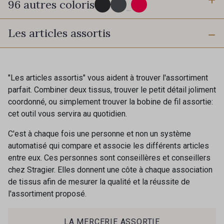
96 autres coloris
3 mm
6 mm
...
Les articles assortis
10 mm
25 mm
725 - 725 Noir
43 - 43 Elephant
40 mm
50 mm
98 - 98 Taupe
36 - 36 Grey
"Les articles assortis" vous aident à trouver l'assortiment
parfait. Combiner deux tissus, trouver le petit détail joliment
coordonné, ou simplement trouver la bobine de fil assortie:
30 - 30 Silver
401 - 401 Blanc
cet outil vous servira au quotidien.
C'est à chaque fois une personne et non un système
23 - 23 Natural
automatisé qui compare et associe les différents articles
405 - 405 Porcelaine
entre eux. Ces personnes sont conseillères et conseillers
chez Stragier. Elles donnent une côte à chaque association
de tissus afin de mesurer la qualité et la réussite de
09 - 09 Crème
l'assortiment proposé.
614 - 614 White Coffee
Cadeau : 10% offerts sur votre
commande !
LA MERCERIE ASSORTIE