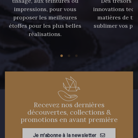
tissage, aux teintures ou
Des trésors te
59 - 59 Bleu de Prune
impressions, pour vous
innovations tech
proposer les meilleures
matières de tr
étoffes pour les plus belles
sublimer vos pro
21 - 21 Dark Navy
96 - 96 Violet
réalisations.
08 - 08 Iris
52 - 52 Eveque
456 - 456 Prune
64 - 64 Bordeaux
97 - 97 Mauve
77 - 77 Vieux Rose
Recevez nos dernières
découvertes, collections &
423 - 423 Lilas
19 - 19 Purple
promotions en avant première
262 - 262 Crocus
Je m'abonne à la newsletter