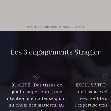
303 - 303 Aqua
83 - 83 Corn
89 - 89 Blue
70 - 70 Turquoise
Dernière modification : 07/08/2026 04:27
235 - 235 Miss
574 - 574 Dusty Blue
Les 3 engagements Stragier
42 - 42 Pigeon
38 - 38 Horizon
37 - 37 Ciel
87 - 87 Copen
QUALITÉ : Des tissus de
EXCLUSIVITÉ : U
qualité supérieure ; une
de tissus exclu
40 - 40 Royal
558 - 558 Deep Blue
attention méticuleuse quant
avec tout le sa
au choix des matières, au
l'expertise texti
90 - 90 Navy