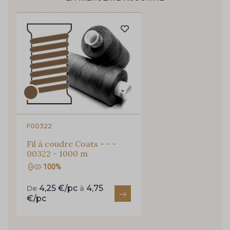
Pour vous, couture rime avec détente ?
Vous aimez les beaux tissus ?
95 - 95 Messing
35 - 35 Brun
Recevez chaque semaine un clin d’œil rempli de
nouveautés, d’inspirations et de promotions.
46 - 46 Cuban
667 - 667 Marron
Je m'abonne à la newsletter
44 - 44 Rouille
99 - 99 Lachs
F00322
47 - 47 Copper
148 - 148 Corail
Fil à coudre Coats - - -
00322 - 1000 m
100%
105 - 105 Pfirsich
39 - 39 Tango
4,25 €/pc
4,75
De
à
€/pc
79 - 79 Orange
45 - 45 Gold