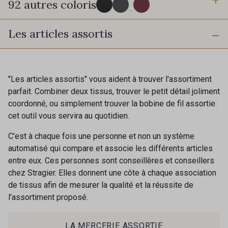
92 autres coloris
6 mm
10 mm
...
Les articles assortis
16 mm
25 mm
725 - 725 Noir
43 - 43 Elephant
40 mm
50 mm
98 - 98 Taupe
36 - 36 Grey
"Les articles assortis" vous aident à trouver l'assortiment
parfait. Combiner deux tissus, trouver le petit détail joliment
coordonné, ou simplement trouver la bobine de fil assortie:
30 - 30 Silver
401 - 401 Blanc
cet outil vous servira au quotidien.
C'est à chaque fois une personne et non un système
405 - 405 Porcelaine
23 - 23 Natural
automatisé qui compare et associe les différents articles
entre eux. Ces personnes sont conseillères et conseillers
chez Stragier. Elles donnent une côte à chaque association
09 - 09 Crème
de tissus afin de mesurer la qualité et la réussite de
614 - 614 White Coffee
l'assortiment proposé.
Cadeau : 10% offerts sur votre
commande !
27 - 27 Beige
254 - 254 Misty Rose
LA MERCERIE ASSORTIE