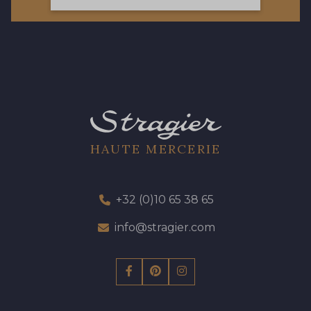
57 - 57 Bois de Rose
13 - 13 Lilas Clair
61 - 61 Peche
04 - 04 Rose
15 - 15 Blush
HAUTE MERCERIE
81 - 81 Woodrose
225 - 225 Almond Blossom
+32 (0)10 65 38 65
62 - 62 Shocking
info@stragier.com
273 - 273 Rose Mauve
82 - 82 Butterfly
301 - 301 Abricot