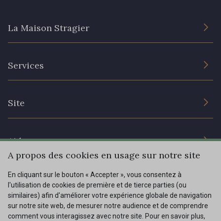
20 - 20 Rouge
25 - 25 Flame
La Maison Stragier
331 - 331 True Red
41 - 41 Cardinal
L’entreprise
Services
Engagement durable et certificats
357 - 357 Dark Ruby
78 - 78 Wine
Conditions générales de vente
Nous contacter
Site
Paramétrage des cookies
Services aux professionnels
267 - 267 Alt Rosa
91 - 91 Fuchsia
Magasins
Chéques cadeaux
Aide
Prix réduits
A propos des cookies en usage sur notre site
Magazine
Livraison : France, Belgique, International
En cliquant sur le bouton « Accepter », vous consentez à
Menu
l'utilisation de cookies de première et de tierce parties (ou
Retours & réclamations
similaires) afin d'améliorer votre expérience globale de navigation
sur notre site web, de mesurer notre audience et de comprendre
FAQ - Questions fréquentes
Tous nos tissus
comment vous interagissez avec notre site. Pour en savoir plus,
FR
EN