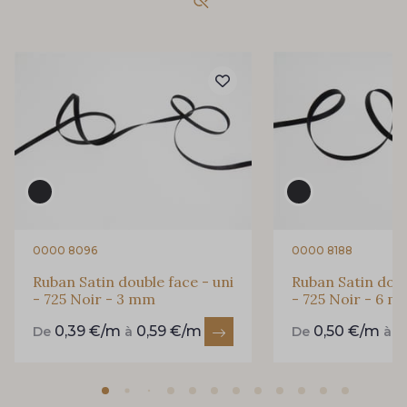
69 - 69 Foret
858 - 858 Mango Green
864 - 864 Dark Green
94 - 94 Billard
80 - 80 Loden
50 - 50 Khaki
874 - 874 Savanne
48 - 48 Tilleul
0000 8096
0000 8188
Ruban Satin double face - uni
Ruban Satin doub
- 725 Noir - 3 mm
- 725 Noir - 6 
788 - 788 Petrole
302 - 302 Menthe
0,39 €/m
0,59 €/m
0,50 €/m
0
De
à
De
à
86 - 86 Reseda
85 - 85 Sapphire