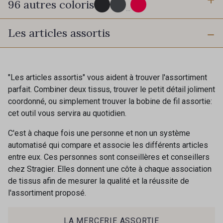
96 autres coloris
3 mm
6 mm
...
Les articles assortis
10 mm
25 mm
725 - 725 Noir
43 - 43 Elephant
40 mm
50 mm
98 - 98 Taupe
36 - 36 Grey
"Les articles assortis" vous aident à trouver l'assortiment
parfait. Combiner deux tissus, trouver le petit détail joliment
coordonné, ou simplement trouver la bobine de fil assortie:
70 mm
30 - 30 Silver
401 - 401 Blanc
cet outil vous servira au quotidien.
C'est à chaque fois une personne et non un système
09 - 09 Crème
automatisé qui compare et associe les différents articles
405 - 405 Porcelaine
entre eux. Ces personnes sont conseillères et conseillers
chez Stragier. Elles donnent une côte à chaque association
de tissus afin de mesurer la qualité et la réussite de
23 - 23 Natural
l'assortiment proposé.
614 - 614 White Coffee
Cadeau : 10% offerts sur votre
commande !
LA MERCERIE ASSORTIE