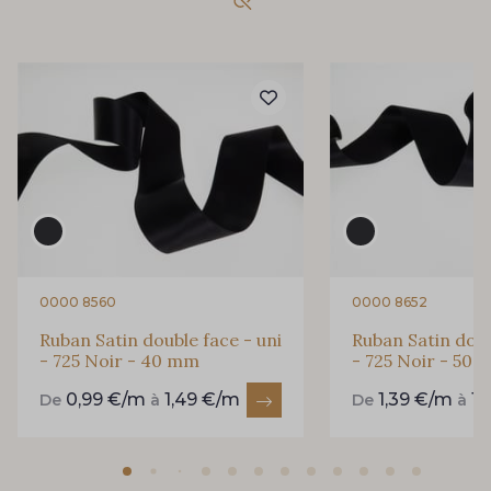
861 - 861 Gazon
18 - 18 Emeraude
893 - 893 Olive
858 - 858 Mango Green
69 - 69 Foret
864 - 864 Dark Green
94 - 94 Billard
80 - 80 Loden
0000 8560
0000 8652
Ruban Satin double face - uni
Ruban Satin doub
- 725 Noir - 40 mm
- 725 Noir - 50
50 - 50 Khaki
874 - 874 Savanne
0,99 €/m
1,49 €/m
1,39 €/m
1,
De
à
De
à
48 - 48 Tilleul
788 - 788 Petrole