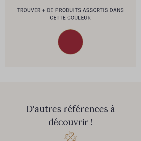
39 - 39 Tango
79 - 79 Orange
TROUVER + DE PRODUITS ASSORTIS DANS
CETTE COULEUR
45 - 45 Gold
07 - 07 Banane
26 - 26 Jaune
32 - 32 Mais
11 - 11 Citron
817 - 817 Cress Green
804 - 804 Grass
813 - 813 Spring Green
D'autres références à
découvrir !
84 - 84 Pomme
435 - 435 Glen