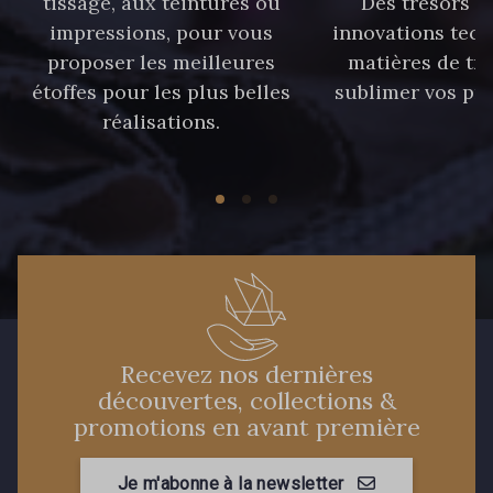
tissage, aux teintures ou
Des trésors te
87 - 87 Copen
40 - 40 Royal
impressions, pour vous
innovations tech
proposer les meilleures
matières de tr
étoffes pour les plus belles
sublimer vos pro
558 - 558 Deep Blue
réalisations.
59 - 59 Bleu de Prune
90 - 90 Navy
21 - 21 Dark Navy
96 - 96 Violet
08 - 08 Iris
52 - 52 Eveque
456 - 456 Prune
Recevez nos dernières
découvertes, collections &
promotions en avant première
64 - 64 Bordeaux
97 - 97 Mauve
Je m'abonne à la newsletter