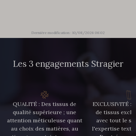
302 - 302 Menthe
86 - 86 Reseda
85 - 85 Sapphire
303 - 303 Aqua
Dernière modification : 10/08/2026 06:02
83 - 83 Corn
89 - 89 Blue
Les 3 engagements Stragier
70 - 70 Turquoise
235 - 235 Miss
42 - 42 Pigeon
574 - 574 Dusty Blue
QUALITÉ : Des tissus de
EXCLUSIVITÉ : U
qualité supérieure ; une
de tissus exclu
attention méticuleuse quant
avec tout le sa
38 - 38 Horizon
37 - 37 Ciel
au choix des matières, au
l'expertise texti