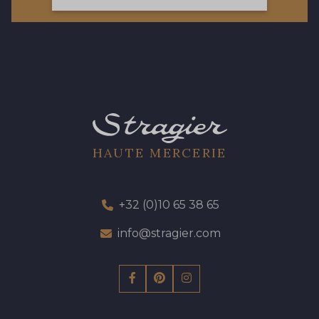
77 - 77 Vieux Rose
423 - 423 Lilas
19 - 19 Purple
262 - 262 Crocus
13 - 13 Lilas Clair
57 - 57 Bois de Rose
HAUTE MERCERIE
61 - 61 Peche
04 - 04 Rose
+32 (0)10 65 38 65
15 - 15 Blush
info@stragier.com
225 - 225 Almond Blossom
81 - 81 Woodrose
273 - 273 Rose Mauve