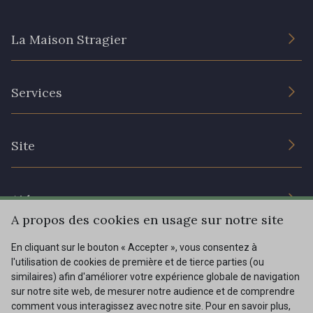
La Maison Stragier
62 - 62 Shocking
82 - 82 Butterfly
L’entreprise
301 - 301 Abricot
20 - 20 Rouge
Services
Engagement durable et certificats
Conditions générales de vente
25 - 25 Flame
331 - 331 True Red
Nous contacter
Site
Paramétrage des cookies
Services aux professionnels
357 - 357 Dark Ruby
78 - 78 Wine
Magasins
Chéques cadeaux
Aide
Prix réduits
A propos des cookies en usage sur notre site
267 - 267 Alt Rosa
Magazine
Livraison : France, Belgique, International
01 - 01 Neon Yellow
En cliquant sur le bouton « Accepter », vous consentez à
Menu
l'utilisation de cookies de première et de tierce parties (ou
Retours & réclamations
similaires) afin d'améliorer votre expérience globale de navigation
sur notre site web, de mesurer notre audience et de comprendre
FAQ - Questions fréquentes
998 - 998 Neon Red
Tous nos tissus
comment vous interagissez avec notre site. Pour en savoir plus,
FR
EN
996 - 996 Neon Green