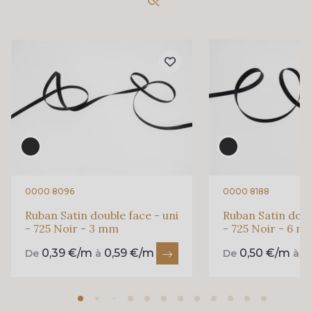
893 - 893 Olive
858 - 858 Mango Green
69 - 69 Foret
864 - 864 Dark Green
94 - 94 Billard
80 - 80 Loden
50 - 50 Khaki
874 - 874 Savanne
0000 8096
0000 8188
Ruban Satin double face - uni
Ruban Satin doub
- 725 Noir - 3 mm
- 725 Noir - 6 
48 - 48 Tilleul
788 - 788 Petrole
0,39 €/m
0,59 €/m
0,50 €/m
0
De
à
De
à
302 - 302 Menthe
86 - 86 Reseda