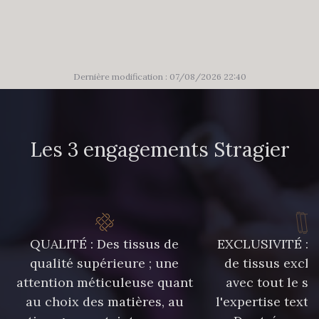
303 - 303 Aqua
83 - 83 Corn
89 - 89 Blue
70 - 70 Turquoise
Dernière modification : 07/08/2026 22:40
235 - 235 Miss
574 - 574 Dusty Blue
Les 3 engagements Stragier
42 - 42 Pigeon
38 - 38 Horizon
37 - 37 Ciel
87 - 87 Copen
QUALITÉ : Des tissus de
EXCLUSIVITÉ : U
qualité supérieure ; une
de tissus exclu
40 - 40 Royal
558 - 558 Deep Blue
attention méticuleuse quant
avec tout le sa
au choix des matières, au
l'expertise texti
90 - 90 Navy