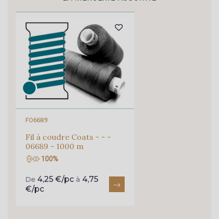
Pour vous, couture rime avec détente ?
Vous aimez les beaux tissus ?
254 - 254 Misty Rose
95 - 95 Messing
Recevez chaque semaine un clin d’œil rempli de
nouveautés, d’inspirations et de promotions.
35 - 35 Brun
46 - 46 Cuban
Je m'abonne à la newsletter
667 - 667 Marron
44 - 44 Rouille
F06689
99 - 99 Lachs
47 - 47 Copper
Fil à coudre Coats - - -
06689 - 1000 m
100%
148 - 148 Corail
105 - 105 Pfirsich
4,25 €/pc
4,75
De
à
€/pc
39 - 39 Tango
79 - 79 Orange