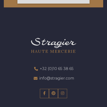
57 - 57 Bois de Rose
13 - 13 Lilas Clair
61 - 61 Peche
04 - 04 Rose
15 - 15 Blush
HAUTE MERCERIE
81 - 81 Woodrose
225 - 225 Almond Blossom
+32 (0)10 65 38 65
62 - 62 Shocking
info@stragier.com
273 - 273 Rose Mauve
82 - 82 Butterfly
301 - 301 Abricot