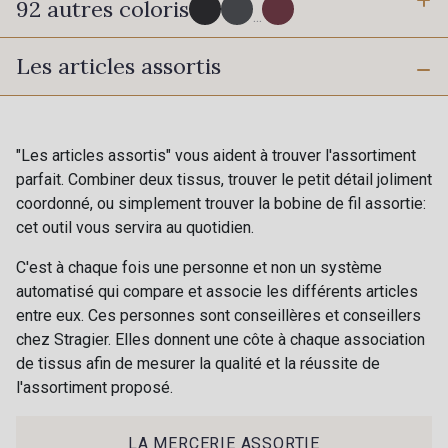
92 autres coloris
6 mm
10 mm
...
Les articles assortis
16 mm
25 mm
725 - 725 Noir
43 - 43 Elephant
40 mm
50 mm
98 - 98 Taupe
36 - 36 Grey
"Les articles assortis" vous aident à trouver l'assortiment
parfait. Combiner deux tissus, trouver le petit détail joliment
coordonné, ou simplement trouver la bobine de fil assortie:
30 - 30 Silver
401 - 401 Blanc
cet outil vous servira au quotidien.
C'est à chaque fois une personne et non un système
405 - 405 Porcelaine
23 - 23 Natural
automatisé qui compare et associe les différents articles
entre eux. Ces personnes sont conseillères et conseillers
chez Stragier. Elles donnent une côte à chaque association
09 - 09 Crème
de tissus afin de mesurer la qualité et la réussite de
614 - 614 White Coffee
l'assortiment proposé.
Cadeau : 10% offerts sur votre
commande !
27 - 27 Beige
29 - 29 Sable
LA MERCERIE ASSORTIE