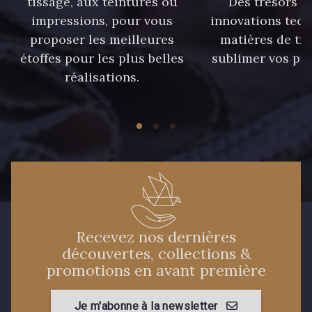
tissage, aux teintures ou
Des trésors te
59 - 59 Bleu de Prune
impressions, pour vous
innovations tech
proposer les meilleures
matières de tr
étoffes pour les plus belles
sublimer vos pro
21 - 21 Dark Navy
96 - 96 Violet
réalisations.
08 - 08 Iris
52 - 52 Eveque
456 - 456 Prune
64 - 64 Bordeaux
97 - 97 Mauve
77 - 77 Vieux Rose
Recevez nos dernières
découvertes, collections &
423 - 423 Lilas
19 - 19 Purple
promotions en avant première
262 - 262 Crocus
Je m'abonne à la newsletter