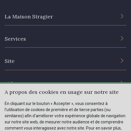
20 - 20 Rouge
25 - 25 Flame
La Maison Stragier
331 - 331 True Red
41 - 41 Cardinal
L’entreprise
Services
Engagement durable et certificats
357 - 357 Dark Ruby
78 - 78 Wine
Conditions générales de vente
Nous contacter
Site
Paramétrage des cookies
Services aux professionnels
267 - 267 Alt Rosa
91 - 91 Fuchsia
Magasins
Chéques cadeaux
Aide
Prix réduits
A propos des cookies en usage sur notre site
Magazine
Livraison : France, Belgique, International
En cliquant sur le bouton « Accepter », vous consentez à
Menu
l'utilisation de cookies de première et de tierce parties (ou
Retours & réclamations
similaires) afin d'améliorer votre expérience globale de navigation
sur notre site web, de mesurer notre audience et de comprendre
FAQ - Questions fréquentes
Tous nos tissus
comment vous interagissez avec notre site. Pour en savoir plus,
FR
EN