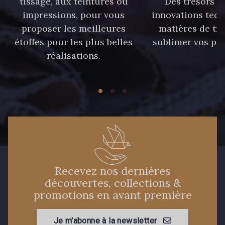
tissage, aux teintures ou
Des trésors te
59 - 59 Bleu de Prune
impressions, pour vous
innovations tech
proposer les meilleures
matières de tr
étoffes pour les plus belles
sublimer vos pro
90 - 90 Navy
21 - 21 Dark Navy
réalisations.
96 - 96 Violet
08 - 08 Iris
52 - 52 Eveque
456 - 456 Prune
64 - 64 Bordeaux
97 - 97 Mauve
Recevez nos dernières
découvertes, collections &
77 - 77 Vieux Rose
423 - 423 Lilas
promotions en avant première
19 - 19 Purple
262 - 262 Crocus
Je m'abonne à la newsletter