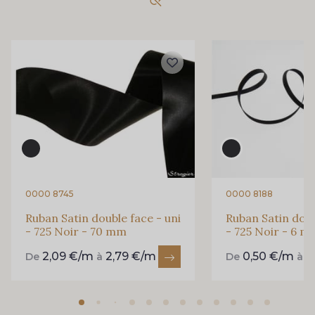
893 - 893 Olive
858 - 858 Mango Green
69 - 69 Foret
864 - 864 Dark Green
94 - 94 Billard
80 - 80 Loden
50 - 50 Khaki
874 - 874 Savanne
0000 8745
0000 8188
Ruban Satin double face - uni
Ruban Satin doub
- 725 Noir - 70 mm
- 725 Noir - 6 
48 - 48 Tilleul
788 - 788 Petrole
2,09 €/m
2,79 €/m
0,50 €/m
0
De
à
De
à
302 - 302 Menthe
86 - 86 Reseda