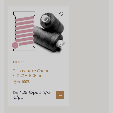
Pour vous, couture rime avec détente ?
Vous aimez les beaux tissus ?
254 - 254 Misty Rose
95 - 95 Messing
Recevez chaque semaine un clin d’œil rempli de
nouveautés, d’inspirations et de promotions.
35 - 35 Brun
46 - 46 Cuban
Je m'abonne à la newsletter
667 - 667 Marron
44 - 44 Rouille
F03122
99 - 99 Lachs
47 - 47 Copper
Fil à coudre Coats - - -
03122 - 1000 m
100%
148 - 148 Corail
105 - 105 Pfirsich
4,25 €/pc
4,75
De
à
€/pc
39 - 39 Tango
79 - 79 Orange