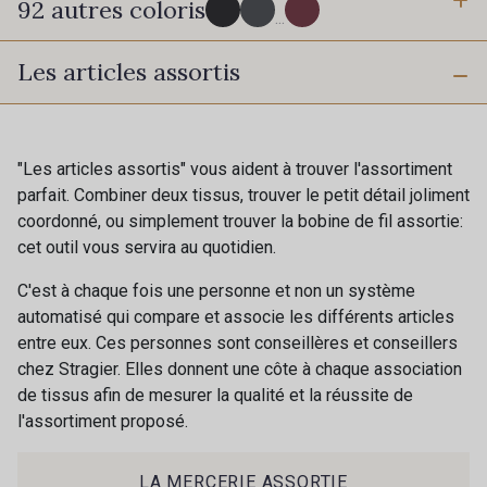
92 autres coloris
6 mm
10 mm
...
Les articles assortis
16 mm
25 mm
725 - 725 Noir
43 - 43 Elephant
40 mm
50 mm
98 - 98 Taupe
36 - 36 Grey
"Les articles assortis" vous aident à trouver l'assortiment
parfait. Combiner deux tissus, trouver le petit détail joliment
coordonné, ou simplement trouver la bobine de fil assortie:
30 - 30 Silver
401 - 401 Blanc
cet outil vous servira au quotidien.
C'est à chaque fois une personne et non un système
405 - 405 Porcelaine
23 - 23 Natural
automatisé qui compare et associe les différents articles
entre eux. Ces personnes sont conseillères et conseillers
chez Stragier. Elles donnent une côte à chaque association
09 - 09 Crème
de tissus afin de mesurer la qualité et la réussite de
614 - 614 White Coffee
l'assortiment proposé.
Cadeau : 10% offerts sur votre
commande !
27 - 27 Beige
29 - 29 Sable
LA MERCERIE ASSORTIE