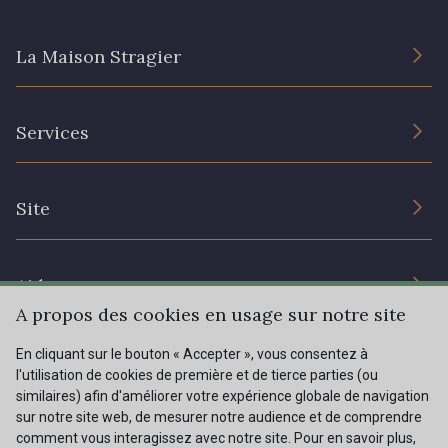
20 - 20 Rouge
25 - 25 Flame
La Maison Stragier
331 - 331 True Red
41 - 41 Cardinal
L’entreprise
Services
Engagement durable et certificats
357 - 357 Dark Ruby
78 - 78 Wine
Conditions générales de vente
Nous contacter
Site
Paramétrage des cookies
Services aux professionnels
267 - 267 Alt Rosa
91 - 91 Fuchsia
Magasins
Chéques cadeaux
Aide
Prix réduits
A propos des cookies en usage sur notre site
Magazine
Livraison : France, Belgique, International
En cliquant sur le bouton « Accepter », vous consentez à
Menu
l'utilisation de cookies de première et de tierce parties (ou
Retours & réclamations
similaires) afin d'améliorer votre expérience globale de navigation
sur notre site web, de mesurer notre audience et de comprendre
FAQ - Questions fréquentes
Tous nos tissus
comment vous interagissez avec notre site. Pour en savoir plus,
FR
EN