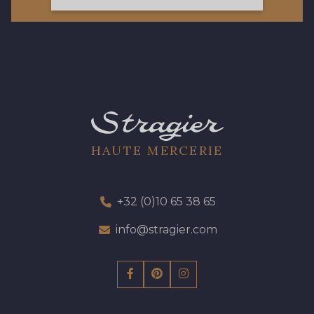
13 - 13 Lilas Clair
57 - 57 Bois de Rose
61 - 61 Peche
04 - 04 Rose
HAUTE MERCERIE
81 - 81 Woodrose
225 - 225 Almond Blossom
+32 (0)10 65 38 65
62 - 62 Shocking
info@stragier.com
273 - 273 Rose Mauve
82 - 82 Butterfly
301 - 301 Abricot