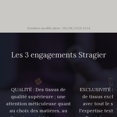
85 - 85 Sapphire
303 - 303 Aqua
83 - 83 Corn
89 - 89 Blue
Dernière modification : 06/08/2026 21:24
70 - 70 Turquoise
235 - 235 Miss
Les 3 engagements Stragier
574 - 574 Dusty Blue
42 - 42 Pigeon
38 - 38 Horizon
37 - 37 Ciel
QUALITÉ : Des tissus de
EXCLUSIVITÉ : U
qualité supérieure ; une
de tissus exclu
87 - 87 Copen
40 - 40 Royal
attention méticuleuse quant
avec tout le sa
au choix des matières, au
l'expertise texti
558 - 558 Deep Blue