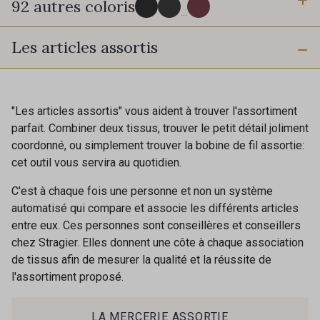
92 autres coloris
6 mm
10 mm
...
Les articles assortis
16 mm
25 mm
725 - 725 Noir
98 - 98 Taupe
40 mm
50 mm
36 - 36 Grey
30 - 30 Silver
"Les articles assortis" vous aident à trouver l'assortiment
parfait. Combiner deux tissus, trouver le petit détail joliment
coordonné, ou simplement trouver la bobine de fil assortie:
401 - 401 Blanc
405 - 405 Porcelaine
cet outil vous servira au quotidien.
C'est à chaque fois une personne et non un système
23 - 23 Natural
09 - 09 Crème
automatisé qui compare et associe les différents articles
entre eux. Ces personnes sont conseillères et conseillers
chez Stragier. Elles donnent une côte à chaque association
27 - 27 Beige
de tissus afin de mesurer la qualité et la réussite de
614 - 614 White Coffee
l'assortiment proposé.
Cadeau : 10% offerts sur votre
commande !
29 - 29 Sable
254 - 254 Misty Rose
LA MERCERIE ASSORTIE