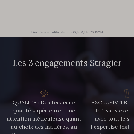
303 - 303 Aqua
83 - 83 Corn
89 - 89 Blue
70 - 70 Turquoise
Dernière modification : 06/08/2026 19:24
235 - 235 Miss
574 - 574 Dusty Blue
Les 3 engagements Stragier
42 - 42 Pigeon
38 - 38 Horizon
37 - 37 Ciel
87 - 87 Copen
QUALITÉ : Des tissus de
EXCLUSIVITÉ : U
qualité supérieure ; une
de tissus exclu
40 - 40 Royal
558 - 558 Deep Blue
attention méticuleuse quant
avec tout le sa
au choix des matières, au
l'expertise texti
90 - 90 Navy