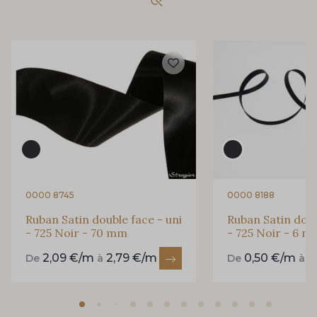
69 - 69 Foret
858 - 858 Mango Green
864 - 864 Dark Green
94 - 94 Billard
80 - 80 Loden
50 - 50 Khaki
874 - 874 Savanne
48 - 48 Tilleul
0000 8745
0000 8188
Ruban Satin double face - uni
Ruban Satin doub
- 725 Noir - 70 mm
- 725 Noir - 6 
788 - 788 Petrole
302 - 302 Menthe
2,09 €/m
2,79 €/m
0,50 €/m
0
De
à
De
à
86 - 86 Reseda
85 - 85 Sapphire