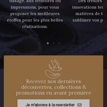
tissage, aux teintures ou
Des trésors te
59 - 59 Bleu de Prune
impressions, pour vous
innovations tech
proposer les meilleures
matières de tr
étoffes pour les plus belles
sublimer vos pro
21 - 21 Dark Navy
96 - 96 Violet
réalisations.
08 - 08 Iris
52 - 52 Eveque
456 - 456 Prune
64 - 64 Bordeaux
97 - 97 Mauve
77 - 77 Vieux Rose
Recevez nos dernières
découvertes, collections &
423 - 423 Lilas
19 - 19 Purple
promotions en avant première
262 - 262 Crocus
Je m'abonne à la newsletter