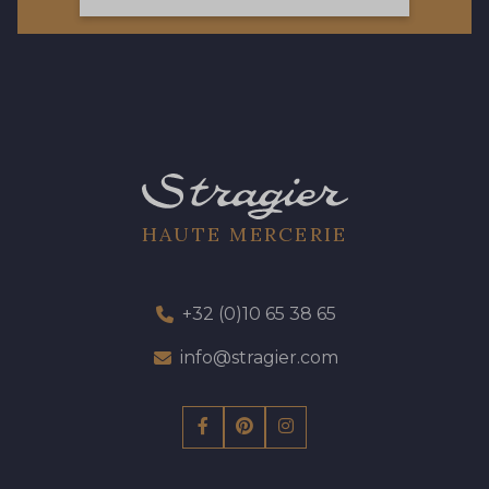
57 - 57 Bois de Rose
13 - 13 Lilas Clair
61 - 61 Peche
04 - 04 Rose
15 - 15 Blush
HAUTE MERCERIE
81 - 81 Woodrose
225 - 225 Almond Blossom
+32 (0)10 65 38 65
62 - 62 Shocking
info@stragier.com
273 - 273 Rose Mauve
82 - 82 Butterfly
301 - 301 Abricot