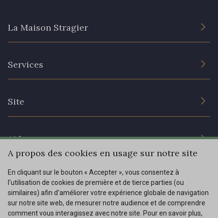
20 - 20 Rouge
25 - 25 Flame
La Maison Stragier
331 - 331 True Red
41 - 41 Cardinal
L’entreprise
Services
Engagement durable et certificats
357 - 357 Dark Ruby
78 - 78 Wine
Conditions générales de vente
Nous contacter
Site
Paramétrage des cookies
Services aux professionnels
267 - 267 Alt Rosa
91 - 91 Fuchsia
Magasins
Chéques cadeaux
Aide
Prix réduits
A propos des cookies en usage sur notre site
Magazine
Livraison : France, Belgique, International
En cliquant sur le bouton « Accepter », vous consentez à
Menu
l'utilisation de cookies de première et de tierce parties (ou
Retours & réclamations
similaires) afin d'améliorer votre expérience globale de navigation
sur notre site web, de mesurer notre audience et de comprendre
FAQ - Questions fréquentes
Tous nos tissus
comment vous interagissez avec notre site. Pour en savoir plus,
FR
EN