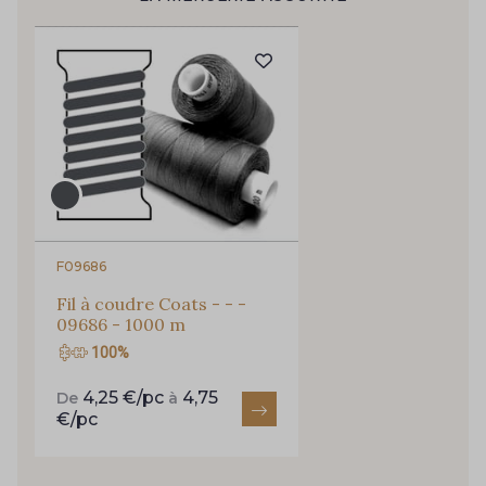
Pour vous, couture rime avec détente ?
Vous aimez les beaux tissus ?
95 - 95 Messing
35 - 35 Brun
Recevez chaque semaine un clin d’œil rempli de
nouveautés, d’inspirations et de promotions.
46 - 46 Cuban
667 - 667 Marron
Je m'abonne à la newsletter
44 - 44 Rouille
99 - 99 Lachs
F09686
47 - 47 Copper
148 - 148 Corail
Fil à coudre Coats - - -
09686 - 1000 m
100%
105 - 105 Pfirsich
39 - 39 Tango
4,25 €/pc
4,75
De
à
€/pc
79 - 79 Orange
45 - 45 Gold