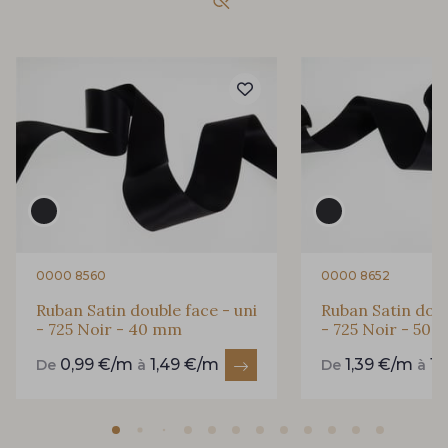
864 - 864 Dark Green
893 - 893 Olive
94 - 94 Billard
858 - 858 Mango Green
80 - 80 Loden
50 - 50 Khaki
874 - 874 Savanne
48 - 48 Tilleul
0000 8560
0000 8652
Ruban Satin double face - uni
Ruban Satin doub
- 725 Noir - 40 mm
- 725 Noir - 50
788 - 788 Petrole
302 - 302 Menthe
0,99 €/m
1,49 €/m
1,39 €/m
1,
De
à
De
à
86 - 86 Reseda
85 - 85 Sapphire