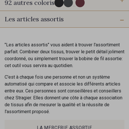
92 autres coloris
6 mm
10 mm
...
Les articles assortis
16 mm
25 mm
725 - 725 Noir
43 - 43 Elephant
40 mm
50 mm
98 - 98 Taupe
36 - 36 Grey
"Les articles assortis" vous aident à trouver l'assortiment
parfait. Combiner deux tissus, trouver le petit détail joliment
coordonné, ou simplement trouver la bobine de fil assortie:
70 mm
30 - 30 Silver
401 - 401 Blanc
cet outil vous servira au quotidien.
C'est à chaque fois une personne et non un système
405 - 405 Porcelaine
23 - 23 Natural
automatisé qui compare et associe les différents articles
entre eux. Ces personnes sont conseillères et conseillers
chez Stragier. Elles donnent une côte à chaque association
09 - 09 Crème
de tissus afin de mesurer la qualité et la réussite de
614 - 614 White Coffee
l'assortiment proposé.
Cadeau : 10% offerts sur votre
commande !
27 - 27 Beige
29 - 29 Sable
LA MERCERIE ASSORTIE