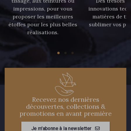
tissage, aux teintures ou
Des trésors te
59 - 59 Bleu de Prune
impressions, pour vous
innovations tech
proposer les meilleures
matières de tr
étoffes pour les plus belles
sublimer vos pro
90 - 90 Navy
96 - 96 Violet
réalisations.
08 - 08 Iris
52 - 52 Eveque
456 - 456 Prune
64 - 64 Bordeaux
97 - 97 Mauve
77 - 77 Vieux Rose
Recevez nos dernières
découvertes, collections &
423 - 423 Lilas
19 - 19 Purple
promotions en avant première
262 - 262 Crocus
Je m'abonne à la newsletter