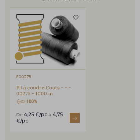
Pour vous, couture rime avec détente ?
Vous aimez les beaux tissus ?
254 - 254 Misty Rose
95 - 95 Messing
Recevez chaque semaine un clin d’œil rempli de
nouveautés, d’inspirations et de promotions.
35 - 35 Brun
46 - 46 Cuban
Je m'abonne à la newsletter
667 - 667 Marron
44 - 44 Rouille
F00275
99 - 99 Lachs
47 - 47 Copper
Fil à coudre Coats - - -
00275 - 1000 m
100%
148 - 148 Corail
105 - 105 Pfirsich
4,25 €/pc
4,75
De
à
€/pc
39 - 39 Tango
79 - 79 Orange