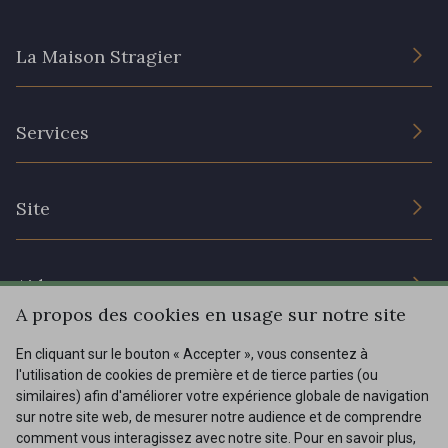
20 - 20 Rouge
25 - 25 Flame
La Maison Stragier
331 - 331 True Red
41 - 41 Cardinal
L’entreprise
Services
Engagement durable et certificats
357 - 357 Dark Ruby
78 - 78 Wine
Conditions générales de vente
Nous contacter
Site
Paramétrage des cookies
Services aux professionnels
267 - 267 Alt Rosa
91 - 91 Fuchsia
Magasins
Chéques cadeaux
Aide
Prix réduits
A propos des cookies en usage sur notre site
Magazine
Livraison : France, Belgique, International
En cliquant sur le bouton « Accepter », vous consentez à
Menu
l'utilisation de cookies de première et de tierce parties (ou
Retours & réclamations
similaires) afin d'améliorer votre expérience globale de navigation
sur notre site web, de mesurer notre audience et de comprendre
FAQ - Questions fréquentes
Tous nos tissus
comment vous interagissez avec notre site. Pour en savoir plus,
FR
EN