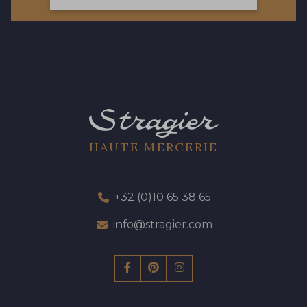
57 - 57 Bois de Rose
13 - 13 Lilas Clair
61 - 61 Peche
04 - 04 Rose
15 - 15 Blush
HAUTE MERCERIE
81 - 81 Woodrose
225 - 225 Almond Blossom
+32 (0)10 65 38 65
62 - 62 Shocking
info@stragier.com
273 - 273 Rose Mauve
82 - 82 Butterfly
301 - 301 Abricot