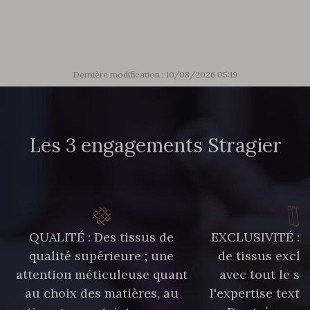
303 - 303 Aqua
83 - 83 Corn
89 - 89 Blue
70 - 70 Turquoise
Dernière modification : 10/08/2026 05:19
235 - 235 Miss
574 - 574 Dusty Blue
Les 3 engagements Stragier
42 - 42 Pigeon
38 - 38 Horizon
37 - 37 Ciel
87 - 87 Copen
QUALITÉ : Des tissus de
EXCLUSIVITÉ : U
qualité supérieure ; une
de tissus exclu
40 - 40 Royal
558 - 558 Deep Blue
attention méticuleuse quant
avec tout le sa
au choix des matières, au
l'expertise texti
21 - 21 Dark Navy