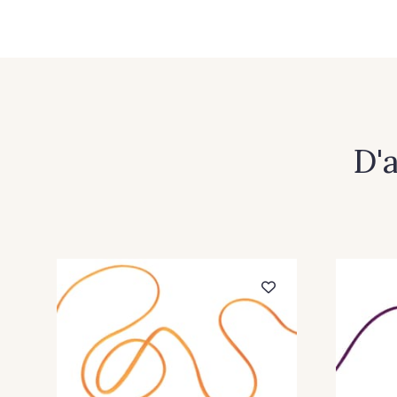
391 - Abricot
367 - Aubergine
224 - Bleu Roi
214 - Brun
245 - Ivoire
220 - Jaune
D'
363 - Moka
233 - Noir
265 - Rose clair
335 - Rose zéphyr
306 - Vert bouteille
380 - Jaune citron