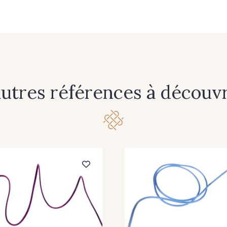
248 - Azur
201 - Blanc
262 - B
210 - Fuchsia
240 - Gris argent
238 - Gr
366 - Khaki
278 - Magenta
279 - 
autres références à découvri
249 - Or
302 - Parme
272 - Po
324 - Rouge carmin
264 - Rouge Cerise
204 - Roug
229 - Vert Golf
392 - Vert menthe
331 - 