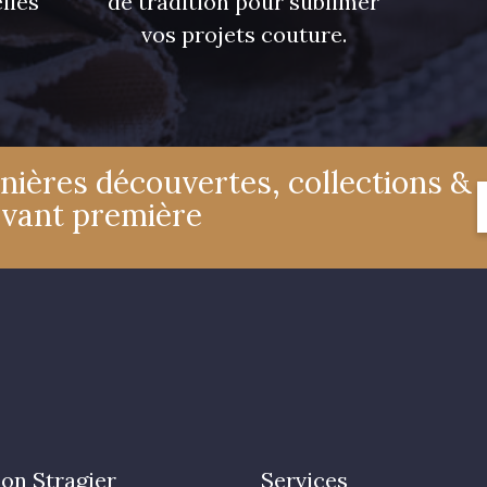
lles
de tradition pour sublimer
vos projets couture.
nières découvertes, collections &
avant première
on Stragier
Services