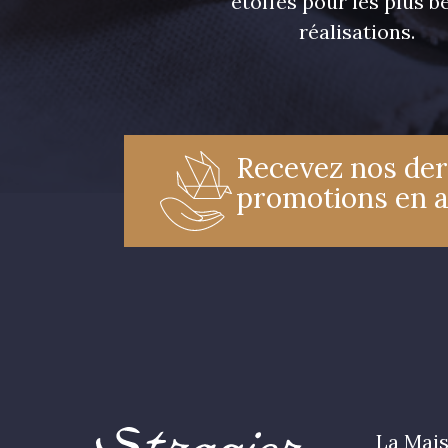
étoffes pour les plus be
réalisations.
Recevez nos der
promotions en 
La Mais