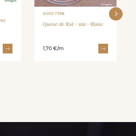
0000 7398
zur
Queue de Rat - uni - Blanc
1,70 €/m