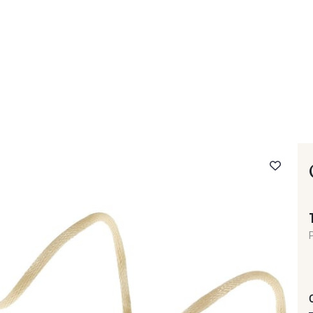
- FAQ
Contact
L'entreprise Stragier
Accès aux professi
P