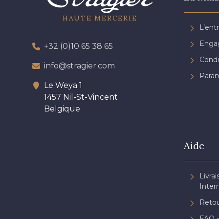
HAUTE MERCERIE
L’ent
Engag
+32 (0)10 65 38 65
Condi
info@stragier.com
Param
Le Weya 1
1457 Nil-St-Vincent
Belgique
Aide
Livrai
Inter
Retou
FAQ -