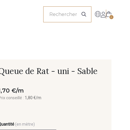
onnels
0
Queue de Rat - uni - Sable
1,70 €/m
rix conseillé :
1,80 €/m
Quantité
(en mètre)