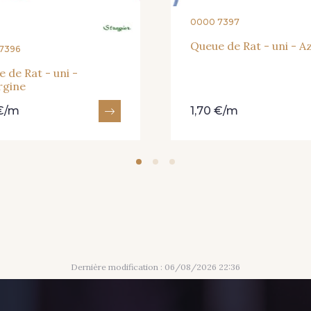
0000 7397
Queue de Rat - uni - A
7396
 de Rat - uni -
rgine
 €/m
1,70 €/m
Dernière modification : 06/08/2026 22:36