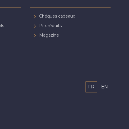
Chéques cadeaux
ls
Prix réduits
Magazine
FR
EN