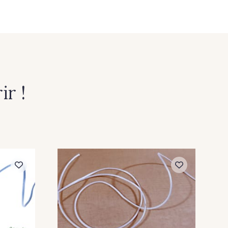
leu Ciel
225 - Bleu Océan
is foncé
316 - Gris perle
Marine
247 - Marron
r !
rcelaine
208 - Rose
e vermillon
318 - Turquoise
Violet
275 - Rose Peche