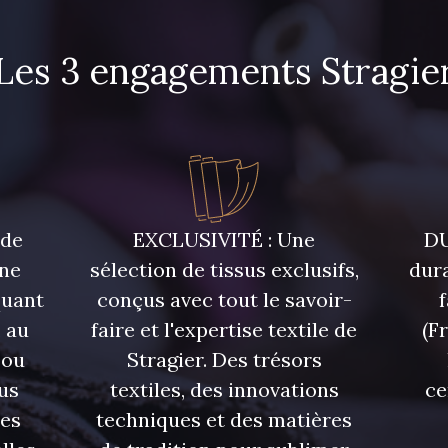
Les 3 engagements Stragie
 de
EXCLUSIVITÉ : Une
DU
une
sélection de tissus exclusifs,
dura
quant
conçus avec tout le savoir-
 au
faire et l'expertise textile de
(F
 ou
Stragier. Des trésors
us
textiles, des innovations
ce
res
techniques et des matières