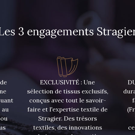
Les 3 engagements Stragie
 de
EXCLUSIVITÉ : Une
DU
une
sélection de tissus exclusifs,
dura
quant
conçus avec tout le savoir-
 au
faire et l'expertise textile de
(F
 ou
Stragier. Des trésors
us
textiles, des innovations
ce