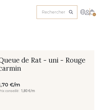
onnels
0
Queue de Rat - uni - Rouge
carmin
1,70 €/m
rix conseillé :
1,80 €/m