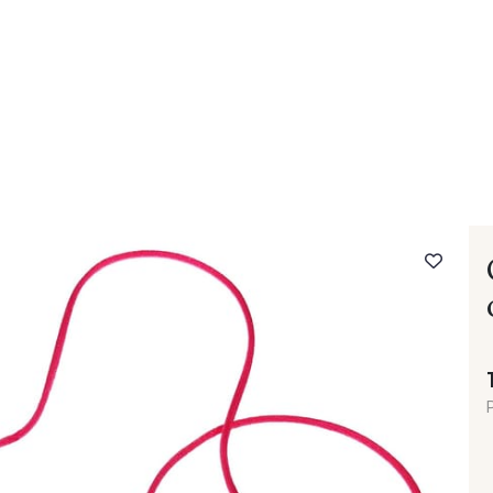
- FAQ
Contact
L'entreprise Stragier
Accès aux professi
P