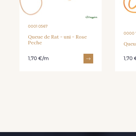
0001 0567
0000 
Queue de Rat - uni - Rose
Peche
Queue
1,70 €/m
1,70