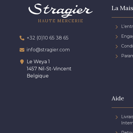
La Mais
HAUTE MERCERIE
L’ent
Engag
+32 (0)10 65 38 65
Condi
info@stragier.com
Param
Le Weya 1
1457 Nil-St-Vincent
Belgique
Aide
Livrai
Inter
Retou