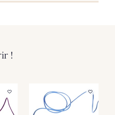
 Blanc
262 - Bleu Ciel
is argent
238 - Gris foncé
Magenta
279 - Marine
r !
 Parme
272 - Porcelaine
e vermillon
212 - Sable
rt menthe
331 - Violet