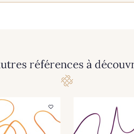
367 - Aubergine
248 - Azur
201 -
214 - Brun
210 - Fuchsia
240 - Gr
220 - Jaune
366 - Khaki
278 - 
autres références à découvri
249 - Or
233 - Noir
302 -
335 - Rose zéphyr
264 - Rouge Cerise
204 - Roug
380 - Jaune citron
229 - Vert Golf
392 - Ve