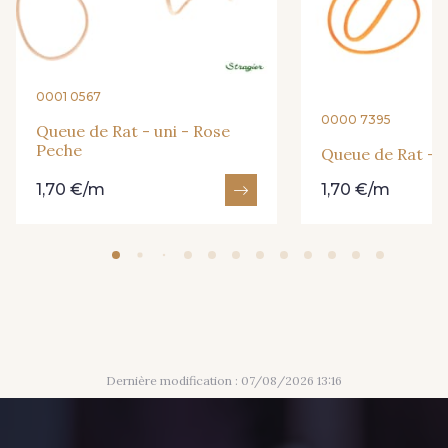
238 - Gris foncé
316 - Gris perle
245 - Ivoire
220 - Jaune
0001 0567
0000 7395
366 - Khaki
Queue de Rat - uni - Rose
278 - Magenta
Peche
Queue de Rat - u
1,70 €/m
1,70 €/m
279 - Marine
247 - Marron
363 - Moka
233 - Noir
249 - Or
302 - Parme
208 - Rose
Dernière modification : 07/08/2026 13:16
272 - Porcelaine