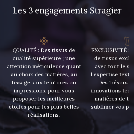
265 - Rose clair
335 - Rose zéphyr
Les 3 engagements Stragier
324 - Rouge carmin
264 - Rouge Cerise
212 - Sable
204 - Rouge vermillon
QUALITÉ : Des tissus de
EXCLUSIVITÉ : U
qualité supérieure ; une
de tissus exclu
attention méticuleuse quant
avec tout le sa
318 - Turquoise
306 - Vert bouteille
au choix des matières, au
l'expertise texti
tissage, aux teintures ou
Des trésors te
380 - Jaune citron
229 - Vert Golf
impressions, pour vous
innovations tech
proposer les meilleures
matières de tr
331 - Violet
étoffes pour les plus belles
sublimer vos pro
392 - Vert menthe
réalisations.