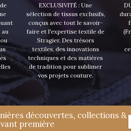
 de
EXCLUSIVITÉ : Une
DU
une
sélection de tissus exclusifs,
dura
quant
conçus avec tout le savoir-
 au
faire et l'expertise textile de
(F
 ou
Stragier. Des trésors
us
textiles, des innovations
ce
res
techniques et des matières
lles
de tradition pour sublimer
vos projets couture.
nières découvertes, collections &
avant première