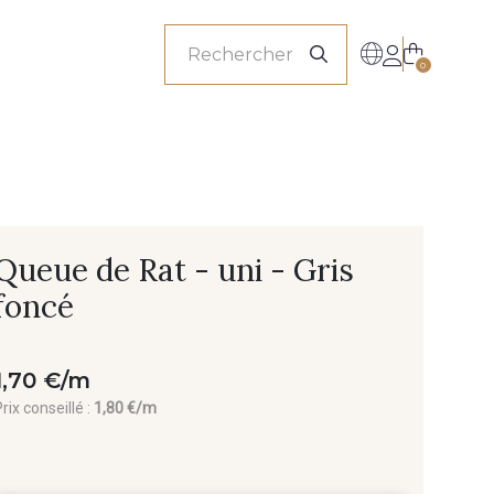
onnels
0
Queue de Rat - uni - Gris
foncé
1,70 €/m
rix conseillé :
1,80 €/m