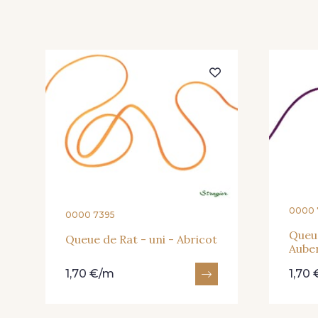
233 - Noir
335 - Rose zéphyr
324 - Rouge carmin
306 - Vert bouteille
380 - Jaune citron
0000 
0000 7395
Queue
Queue de Rat - uni - Abricot
Aube
1,70 €/m
1,70