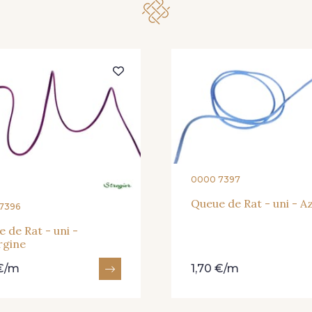
302 - Parme
272 - Porcelaine
208 -
264 - Rouge Cerise
204 - Rouge vermillon
212 -
229 - Vert Golf
392 - Vert menthe
331 - 
0000 7397
Queue de Rat - uni - A
7396
 de Rat - uni -
rgine
 €/m
1,70 €/m