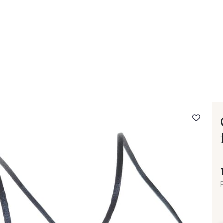
- FAQ
Contact
L'entreprise Stragier
Accès aux professi
P