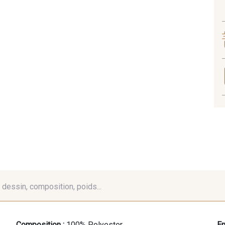
é, dessin, composition, poids...
Composition :
100% Polyester
En