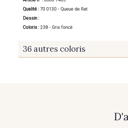
Qualité :
70 0130 - Queue de Rat
Dessin :
Coloris :
238 - Gris foncé
36 autres coloris
391 - Abricot
367 - Aubergine
224 - Bleu Roi
214 - Brun
220 - Jaune
366 - Khaki
D'
249 - Or