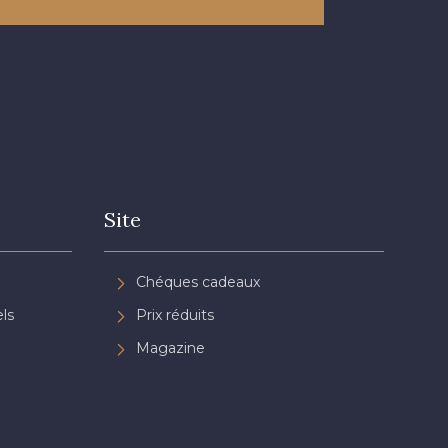
Site
Chéques cadeaux
ls
Prix réduits
Magazine