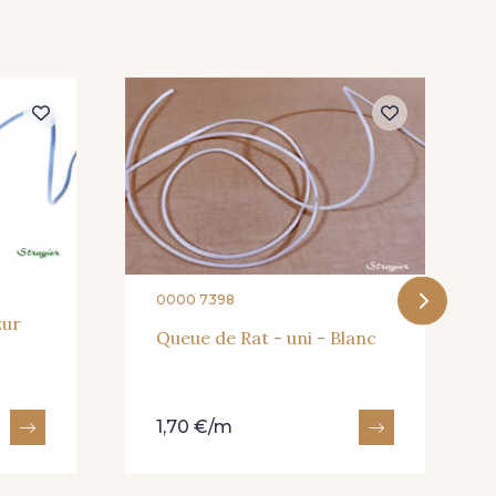
 Rose
265 - Rose clair
 Sable
318 - Turquoise
Violet
275 - Rose Peche
0000 7398
zur
Queue de Rat - uni - Blanc
1,70 €/m