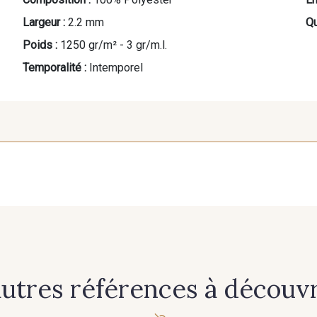
Largeur :
2.2 mm
Qu
Poids :
1250 gr/m² - 3 gr/m.l.
Temporalité :
Intemporel
248 - Azur
201 - Blanc
262 - B
210 - Fuchsia
240 - Gris argent
316 - Gr
278 - Magenta
279 - Marine
247 - 
autres références à découvri