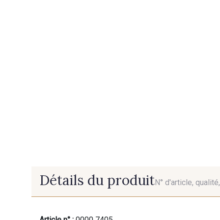
Détails du produit
N° d'article, qualit
Article n° :
0000 7405