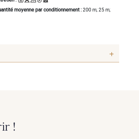
antité moyenne par conditionnement :
200 m; 25 m;
leu Ciel
225 - Bleu Océan
is perle
245 - Ivoire
Marron
363 - Moka
r !