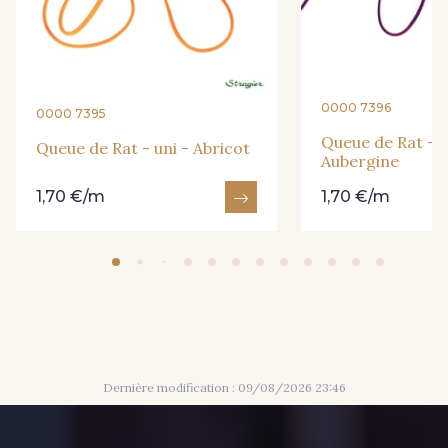
238 - Gris foncé
316 - Gris perle
245 - Ivoire
220 - Jaune
366 - Khaki
0000 7396
0000 7395
278 - Magenta
Queue de Rat - u
Queue de Rat - uni - Abricot
Aubergine
279 - Marine
247 - Marron
1,70 €/m
1,70 €/m
363 - Moka
233 - Noir
249 - Or
302 - Parme
208 - Rose
272 - Porcelaine
Dernière modification : 09/08/2026 23:46
265 - Rose clair
335 - Rose zéphyr