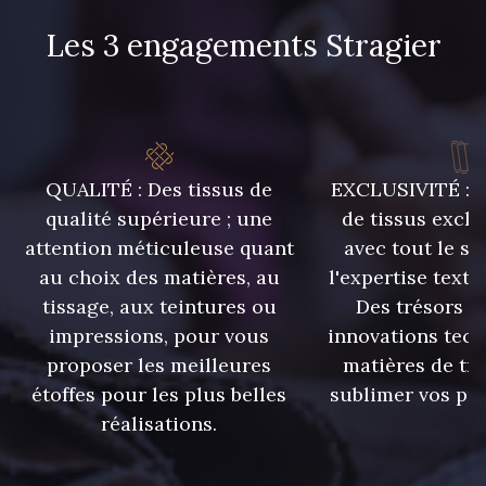
Les 3 engagements Stragier
324 - Rouge carmin
204 - Rouge vermillon
212 - Sable
318 - Turquoise
QUALITÉ : Des tissus de
EXCLUSIVITÉ : U
306 - Vert bouteille
380 - Jaune citron
qualité supérieure ; une
de tissus exclu
attention méticuleuse quant
avec tout le sa
au choix des matières, au
l'expertise texti
229 - Vert Golf
392 - Vert menthe
tissage, aux teintures ou
Des trésors te
impressions, pour vous
innovations tech
331 - Violet
proposer les meilleures
matières de tr
275 - Rose Peche
étoffes pour les plus belles
sublimer vos pro
réalisations.