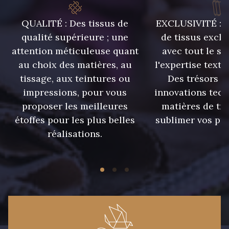
42 - Cayenne
43 - Jaune Safran
QUALITÉ : Des tissus de
EXCLUSIVITÉ : U
qualité supérieure ; une
de tissus exclu
attention méticuleuse quant
avec tout le sa
44 - Bleu Jeans clair
45 - Menthe
au choix des matières, au
l'expertise texti
tissage, aux teintures ou
Des trésors te
46 - Rose Zéphyr
47 - Prunelle
impressions, pour vous
innovations tech
proposer les meilleures
matières de tr
étoffes pour les plus belles
sublimer vos pro
32 - Corail
34 - Marine
réalisations.
36 - Menthe bleue
31 - Pêche
33 - Porcelaine
35 - Rose Cyclamen