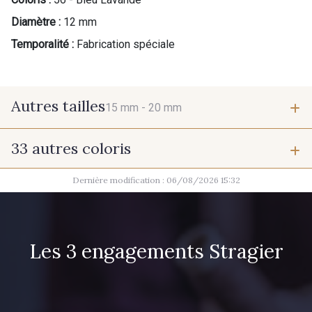
Diamètre :
12 mm
Temporalité :
Fabrication spéciale
Autres tailles
15 mm -
20 mm
33 autres coloris
15 mm
20 mm
Dernière modification : 06/08/2026 15:32
37 - Jaune Poussin
38 - Jaune Soleil
60 - Noir
39 - Rubis
Les 3 engagements Stragier
40 - Marine clair
41 - Fuchsia