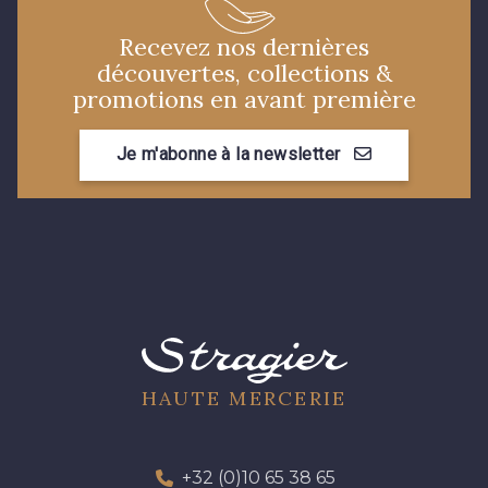
30 - Rose Perle
07342 - Bleu Méditerranée
Recevez nos dernières
découvertes, collections &
promotions en avant première
07378 - Bleu Optimiste
07288 - Bleu Océan
Je m'abonne à la newsletter
683YQ - Pêche clair
03735 - Framboise givrée
48 - Rouge
49 - Bleu Niagara
50 - Vert Bouteille
51 - Orange
HAUTE MERCERIE
53 - Kaki Kalamata
54 - Vert Canard
+32 (0)10 65 38 65
55 - Lilas
58 - Vert Emeraude