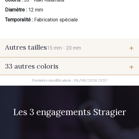
Diamètre :
12 mm
Temporalité :
Fabrication spéciale
Autres tailles
15 mm -
20 mm
33 autres coloris
15 mm
20 mm
Dernière modification : 08/08/2026 23:57
07342 - Bleu Méditerranée
07378 - Bleu Optimiste
07288 - Bleu Océan
683YQ - Pêche clair
Les 3 engagements Stragier
03735 - Framboise givrée
42 - Cayenne