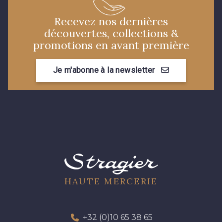
34 - Marine
36 - Menthe bleue
Recevez nos dernières
découvertes, collections &
31 - Pêche
33 - Porcelaine
promotions en avant première
35 - Rose Cyclamen
30 - Rose Perle
Je m'abonne à la newsletter
56 - Bleu Lavande
57 - Crocus
48 - Rouge
49 - Bleu Niagara
50 - Vert Bouteille
51 - Orange
HAUTE MERCERIE
54 - Vert Canard
55 - Lilas
+32 (0)10 65 38 65