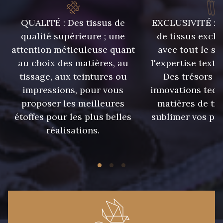
43 - Jaune Safran
44 - Bleu Jeans clair
QUALITÉ : Des tissus de
EXCLUSIVITÉ : U
qualité supérieure ; une
de tissus exclu
attention méticuleuse quant
avec tout le sa
45 - Menthe
46 - Rose Zéphyr
au choix des matières, au
l'expertise texti
tissage, aux teintures ou
Des trésors te
47 - Prunelle
37 - Jaune Poussin
impressions, pour vous
innovations tech
proposer les meilleures
matières de tr
étoffes pour les plus belles
sublimer vos pro
38 - Jaune Soleil
60 - Noir
réalisations.
39 - Rubis
40 - Marine clair
41 - Fuchsia
32 - Corail