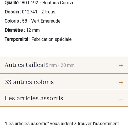
Qualité :
80 0192 - Boutons Corozo
Dessin :
012741 - 2 trous
Coloris :
58 - Vert Emeraude
Diamètre :
12 mm
Temporalité :
Fabrication spéciale
Autres tailles
15 mm -
20 mm
33 autres coloris
15 mm
20 mm
Les articles assortis
37 - Jaune Poussin
38 - Jaune Soleil
60 - Noir
39 - Rubis
Cadeau : 10% offerts sur votre
"Les articles assortis" vous aident à trouver l'assortiment