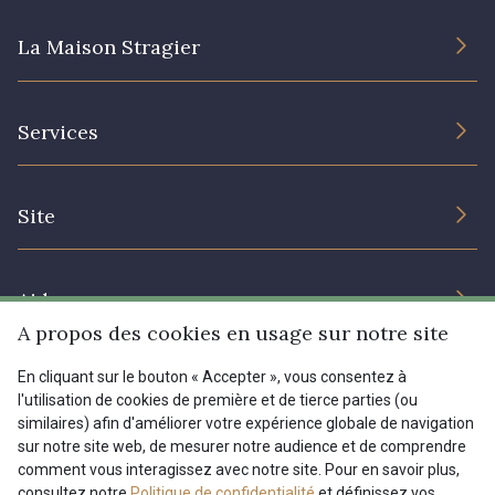
La Maison Stragier
L’entreprise
Services
Engagement durable et certificats
Conditions générales de vente
Nous contacter
Site
Paramétrage des cookies
Services aux professionnels
Magasins
Chéques cadeaux
Aide
Prix réduits
A propos des cookies en usage sur notre site
Magazine
Livraison : France, Belgique, International
En cliquant sur le bouton « Accepter », vous consentez à
Menu
l'utilisation de cookies de première et de tierce parties (ou
Retours & réclamations
similaires) afin d'améliorer votre expérience globale de navigation
sur notre site web, de mesurer notre audience et de comprendre
FAQ - Questions fréquentes
Tous nos tissus
comment vous interagissez avec notre site. Pour en savoir plus,
FR
EN
Modes de paiements
Magazine
consultez notre
Politique de confidentialité
et définissez vos