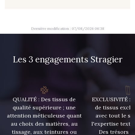
55 - Lilas
56 - Bleu Lavande
Dernière modification : 07/08/2026 06:38
57 - Crocus
Les 3 engagements Stragier
QUALITÉ : Des tissus de
EXCLUSIVITÉ : U
qualité supérieure ; une
de tissus exclu
attention méticuleuse quant
avec tout le sa
au choix des matières, au
l'expertise texti
tissage, aux teintures ou
Des trésors te