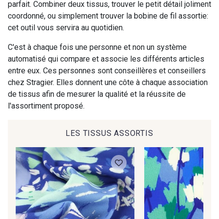
commande !
parfait. Combiner deux tissus, trouver le petit détail joliment
coordonné, ou simplement trouver la bobine de fil assortie:
40 - Marine clair
41 - Fuchsia
Pour vous, couture rime avec détente ?
cet outil vous servira au quotidien.
Vous aimez les beaux tissus ?
Recevez chaque semaine un clin d’œil rempli de
C'est à chaque fois une personne et non un système
42 - Cayenne
43 - Jaune Safran
nouveautés, d’inspirations et de promotions.
automatisé qui compare et associe les différents articles
entre eux. Ces personnes sont conseillères et conseillers
chez Stragier. Elles donnent une côte à chaque association
Je m'abonne à la newsletter
44 - Bleu Jeans clair
45 - Menthe
de tissus afin de mesurer la qualité et la réussite de
l'assortiment proposé.
46 - Rose Zéphyr
47 - Prunelle
LES TISSUS ASSORTIS
32 - Corail
34 - Marine
36 - Menthe bleue
31 - Pêche