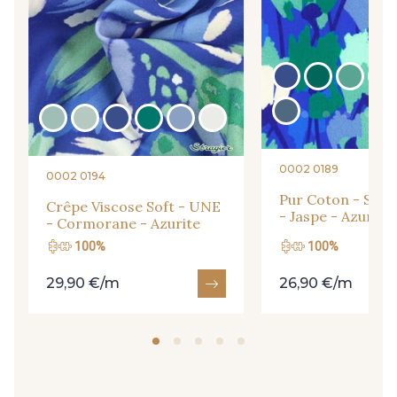
33 - Porcelaine
35 - Rose Cyclamen
30 - Rose Perle
07342 - Bleu Méditerranée
07378 - Bleu Optimiste
07288 - Bleu Océan
0002 0189
0002 0194
Pur Coton - Soye
Crêpe Viscose Soft - UNE
683YQ - Pêche clair
03735 - Framboise givrée
- Jaspe - Azurite
- Cormorane - Azurite
100%
100%
48 - Rouge
49 - Bleu Niagara
29,90 €/m
26,90 €/m
50 - Vert Bouteille
51 - Orange
53 - Kaki Kalamata
54 - Vert Canard