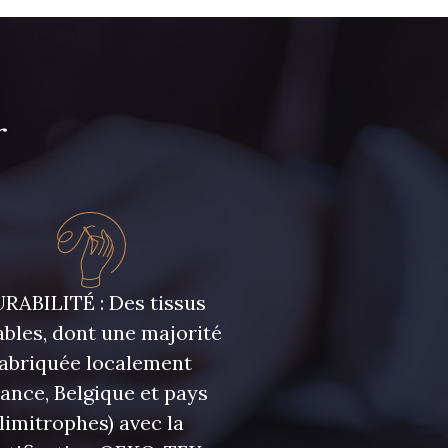
47 - Prunelle
e Zéphyr
r
rcelaine
35 - Rose Cyclamen
êche clair
03735 - Framboise
givrée
RABILITÉ : Des tissus
bles, dont une majorité
 Kalamata
54 - Vert Canard
fabriquée localement
rance, Belgique et pays
limitrophes) avec la