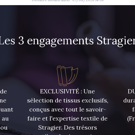
45 - Menthe
44 - Bleu Jeans clair
46 - Ros
31 - Pêche
Les 3 engagements Stragie
36 - Menthe bleue
33 - Po
07378 - Bleu Optimiste
07288 - Bleu Océan
683YQ - P
 de
EXCLUSIVITÉ : Une
DU
51 - Orange
une
sélection de tissus exclusifs,
dura
50 - Vert Bouteille
53 - Kaki
quant
conçus avec tout le savoir-
 au
faire et l'expertise textile de
(F
57 - Crocus
 ou
Stragier. Des trésors