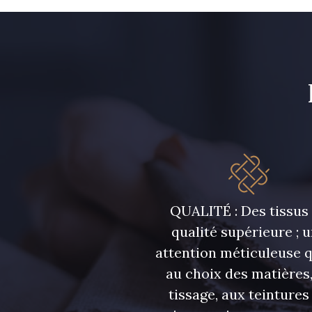
42 - Cayenne
43 - Jaune Safran
32 - Corail
34 - Marine
30 - Rose Perle
07342 - Bleu
Méditerranée
QUALITÉ : Des tissus
48 - Rouge
qualité supérieure ; 
49 - Bleu Niagara
attention méticuleuse 
au choix des matières,
55 - Lilas
tissage, aux teintures
58 - Vert Emeraude