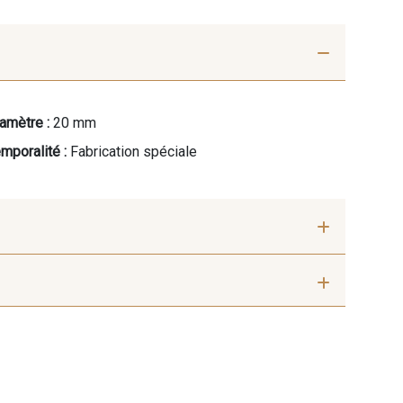
amètre :
20 mm
mporalité :
Fabrication spéciale
ine clair
41 - Fuchsia