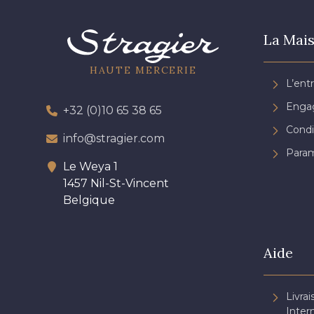
La Mais
HAUTE MERCERIE
L’ent
Engag
+32 (0)10 65 38 65
Condi
info@stragier.com
Param
Le Weya 1
1457 Nil-St-Vincent
Belgique
Aide
Livrai
Inter