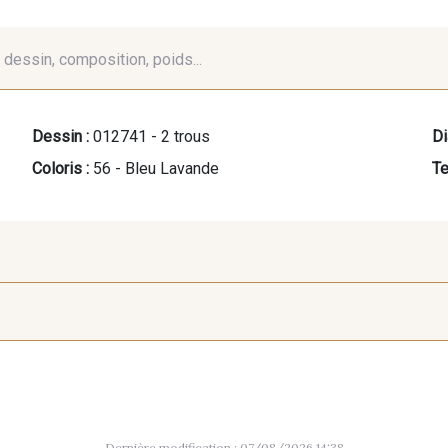
é, dessin, composition, poids...
Dessin :
012741 - 2 trous
Di
Coloris :
56 - Bleu Lavande
Te
60 - Noir
39 - Rubis
40 - Mar
Dernière modification : 07/08/2026 14:38