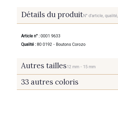
Détails du produit
N° d'article, qualit
Article n° :
0001 9633
Qualité :
80 0192 - Boutons Corozo
Autres tailles
12 mm -
15 mm
33 autres coloris
12 mm
15 mm
37 - Jaune Poussin
38 - Jaune Soleil