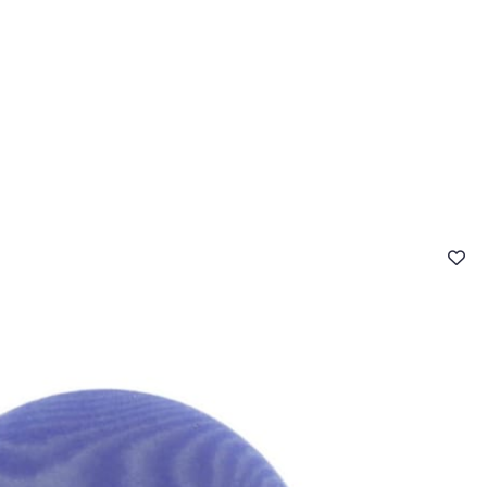
- FAQ
Contact
L'entreprise Stragier
Accès aux professi