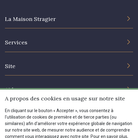
La Maison Stragier
L’entreprise
Services
Engagement durable et certificats
Conditions générales de vente
Nous contacter
Site
Paramétrage des cookies
Services aux professionnels
Magasins
Chéques cadeaux
Aide
Prix réduits
A propos des cookies en usage sur notre site
Magazine
Livraison : France, Belgique, International
En cliquant sur le bouton « Accepter », vous consentez à
Menu
l'utilisation de cookies de première et de tierce parties (ou
Retours & réclamations
similaires) afin d'améliorer votre expérience globale de navigation
sur notre site web, de mesurer notre audience et de comprendre
FAQ - Questions fréquentes
Tous nos tissus
comment vous interagissez avec notre site. Pour en savoir plus,