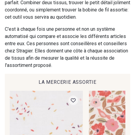
parfait. Combiner deux tissus, trouver le petit détail joliment
commande !
coordonné, ou simplement trouver la bobine de fil assortie:
03735 - Framboise givrée
42 - Cayenne
cet outil vous servira au quotidien.
Pour vous, couture rime avec détente ?
Vous aimez les beaux tissus ?
C'est à chaque fois une personne et non un système
Recevez chaque semaine un clin d’œil rempli de
43 - Jaune Safran
44 - Bleu Jeans clair
automatisé qui compare et associe les différents articles
nouveautés, d’inspirations et de promotions.
entre eux. Ces personnes sont conseillères et conseillers
chez Stragier. Elles donnent une côte à chaque association
Je m'abonne à la newsletter
45 - Menthe
46 - Rose Zéphyr
de tissus afin de mesurer la qualité et la réussite de
l'assortiment proposé.
47 - Prunelle
37 - Jaune Poussin
LA MERCERIE ASSORTIE
38 - Jaune Soleil
60 - Noir
39 - Rubis
40 - Marine clair