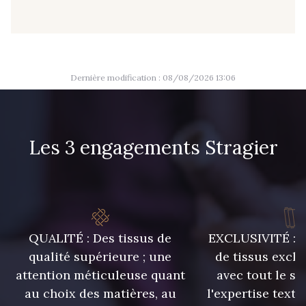
53 - Kaki Kalamata
54 - Vert Canard
58 - Vert Emeraude
Dernière modification : 08/08/2026 13:06
Les 3 engagements Stragier
QUALITÉ : Des tissus de
EXCLUSIVITÉ : U
qualité supérieure ; une
de tissus exclu
attention méticuleuse quant
avec tout le sa
au choix des matières, au
l'expertise texti