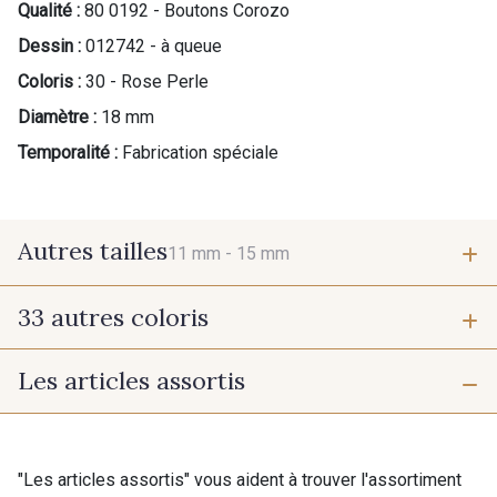
Qualité :
80 0192 - Boutons Corozo
Dessin :
012742 - à queue
Coloris :
30 - Rose Perle
Diamètre :
18 mm
Temporalité :
Fabrication spéciale
Autres tailles
11 mm -
15 mm
33 autres coloris
11 mm
15 mm
Les articles assortis
07342 - Bleu Méditerranée
07378 - Bleu Optimiste
07288 - Bleu Océan
683YQ - Pêche clair
"Les articles assortis" vous aident à trouver l'assortiment
Cadeau : 10% offerts sur votre