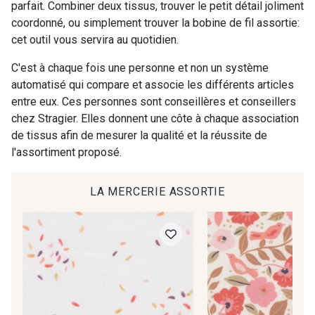
parfait. Combiner deux tissus, trouver le petit détail joliment
commande !
coordonné, ou simplement trouver la bobine de fil assortie:
03735 - Framboise givrée
42 - Cayenne
cet outil vous servira au quotidien.
Pour vous, couture rime avec détente ?
Vous aimez les beaux tissus ?
C'est à chaque fois une personne et non un système
Recevez chaque semaine un clin d’œil rempli de
43 - Jaune Safran
44 - Bleu Jeans clair
automatisé qui compare et associe les différents articles
nouveautés, d’inspirations et de promotions.
entre eux. Ces personnes sont conseillères et conseillers
chez Stragier. Elles donnent une côte à chaque association
Je m'abonne à la newsletter
45 - Menthe
46 - Rose Zéphyr
de tissus afin de mesurer la qualité et la réussite de
l'assortiment proposé.
47 - Prunelle
37 - Jaune Poussin
LA MERCERIE ASSORTIE
38 - Jaune Soleil
60 - Noir
39 - Rubis
40 - Marine clair