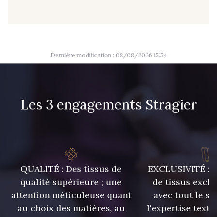
53 - Kaki Kalamata
54 - Vert Canard
58 - Vert Emeraude
Dernière modification : 08/08/2026 15:54
Les 3 engagements Stragier
QUALITÉ : Des tissus de
EXCLUSIVITÉ : U
qualité supérieure ; une
de tissus exclu
attention méticuleuse quant
avec tout le sa
au choix des matières, au
l'expertise texti