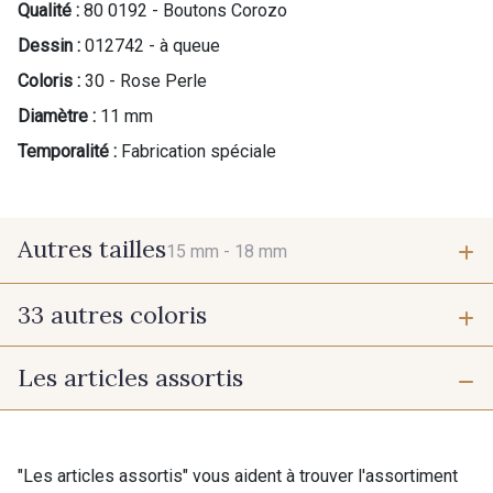
Qualité :
80 0192 - Boutons Corozo
Dessin :
012742 - à queue
Coloris :
30 - Rose Perle
Diamètre :
11 mm
Temporalité :
Fabrication spéciale
Autres tailles
15 mm -
18 mm
33 autres coloris
15 mm
18 mm
Les articles assortis
07342 - Bleu Méditerranée
07378 - Bleu Optimiste
07288 - Bleu Océan
683YQ - Pêche clair
"Les articles assortis" vous aident à trouver l'assortiment
Cadeau : 10% offerts sur votre