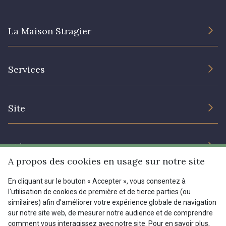
La Maison Stragier
L’entreprise
Services
Engagement durable et certificats
Conditions générales de vente
Nous contacter
Site
Paramétrage des cookies
Services aux professionnels
Magasins
Chéques cadeaux
Aide
Prix réduits
A propos des cookies en usage sur notre site
Magazine
Livraison : France, Belgique, International
En cliquant sur le bouton « Accepter », vous consentez à
Menu
l'utilisation de cookies de première et de tierce parties (ou
Retours & réclamations
similaires) afin d'améliorer votre expérience globale de navigation
sur notre site web, de mesurer notre audience et de comprendre
FAQ - Questions fréquentes
Tous nos tissus
comment vous interagissez avec notre site. Pour en savoir plus,