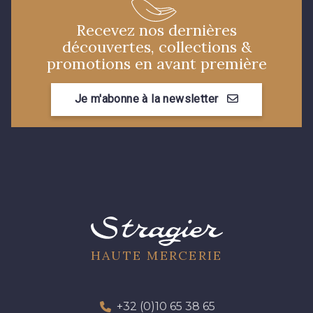
07378 - Bleu Optimiste
07342 - Bleu Méditerranée
Recevez nos dernières
découvertes, collections &
promotions en avant première
07288 - Bleu Océan
683YQ - Pêche clair
Je m'abonne à la newsletter
03735 - Framboise givrée
48 - Rouge
49 - Bleu Niagara
50 - Vert Bouteille
51 - Orange
53 - Kaki Kalamata
HAUTE MERCERIE
54 - Vert Canard
58 - Vert Emeraude
+32 (0)10 65 38 65
55 - Lilas
56 - Bleu Lavande