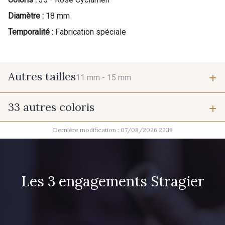
Diamètre :
18 mm
Temporalité :
Fabrication spéciale
Autres tailles
11 mm -
15 mm
33 autres coloris
11 mm
15 mm
Dernière modification : 07/08/2026 22:18
37 - Jaune Poussin
38 - Jaune Soleil
60 - Noir
39 - Rubis
Les 3 engagements Stragier
40 - Marine clair
41 - Fuchsia