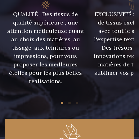
42 - Cayenne
43 - Jaune Safran
QUALITÉ : Des tissus de
EXCLUSIVITÉ : U
qualité supérieure ; une
de tissus exclu
attention méticuleuse quant
avec tout le sa
44 - Bleu Jeans clair
45 - Menthe
au choix des matières, au
l'expertise texti
tissage, aux teintures ou
Des trésors te
46 - Rose Zéphyr
47 - Prunelle
impressions, pour vous
innovations tech
proposer les meilleures
matières de tr
étoffes pour les plus belles
sublimer vos pro
32 - Corail
34 - Marine
réalisations.
36 - Menthe bleue
31 - Pêche
33 - Porcelaine
30 - Rose Perle