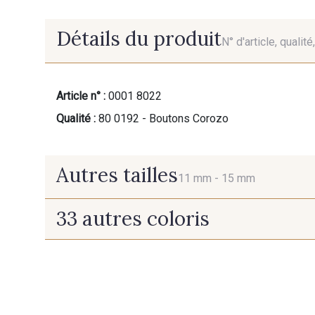
Détails du produit
N° d'article, qualit
Article n° :
0001 8022
Qualité :
80 0192 - Boutons Corozo
Autres tailles
11 mm -
15 mm
33 autres coloris
11 mm
15 mm
37 - Jaune Poussin
38 - Jaune Soleil