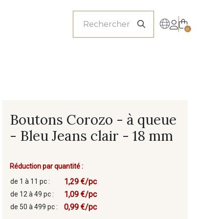
onnels
0
Boutons Corozo - à queue
- Bleu Jeans clair - 18 mm
Réduction par quantité :
1,29 €/pc
de 1 à 11 pc :
1,09 €/pc
de 12 à 49 pc :
0,99 €/pc
de 50 à 499 pc :