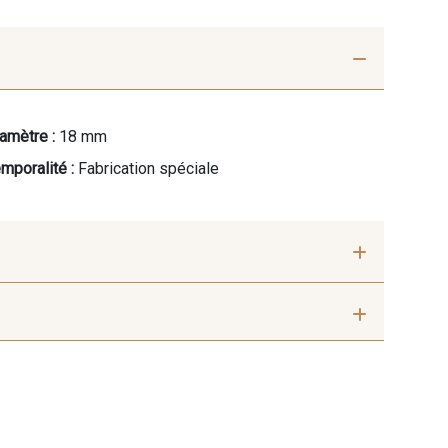
amètre :
18 mm
mporalité :
Fabrication spéciale
ine clair
41 - Fuchsia