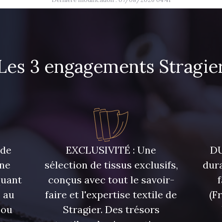
45 - Menthe
47 - P
46 - Rose Zéphyr
31 - Pêche
Les 3 engagements Stragie
33 - Porcelaine
35 - Rose
07288 - Bleu Océan
683YQ - Pêche clair
03735 - 
giv
 de
EXCLUSIVITÉ : Une
DU
51 - Orange
une
sélection de tissus exclusifs,
dura
53 - Kaki Kalamata
54 - Ver
quant
conçus avec tout le savoir-
 au
faire et l'expertise textile de
(F
57 - Crocus
 ou
Stragier. Des trésors