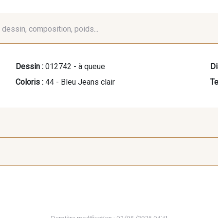
é, dessin, composition, poids...
Dessin :
012742 - à queue
Di
Coloris :
44 - Bleu Jeans clair
Te
60 - Noir
39 - Rubis
40 - Mar
Dernière modification : 07/08/2026 04:41