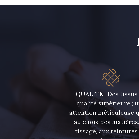
42 - Cayenne
43 - Jaune Safran
34 - Marine
36 - Menthe bleue
07342 - Bleu
07378 - Bleu Optimiste
Méditerranée
QUALITÉ : Des tissus
qualité supérieure ; 
49 - Bleu Niagara
50 - Vert Bouteille
attention méticuleuse 
au choix des matières,
55 - Lilas
tissage, aux teintures
56 - Bleu Lavande