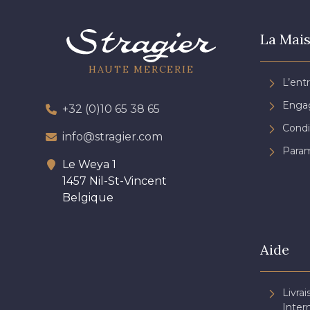
La Mais
HAUTE MERCERIE
L’ent
Engag
+32 (0)10 65 38 65
Condi
info@stragier.com
Param
Le Weya 1
1457 Nil-St-Vincent
Belgique
Aide
Livrai
Inter