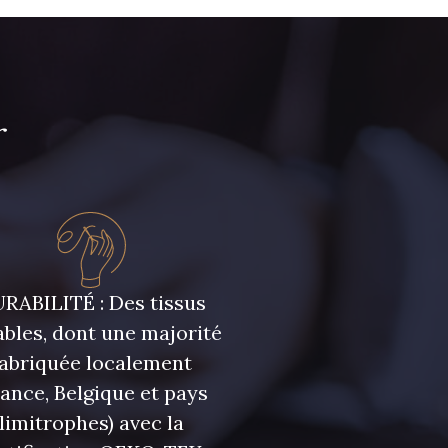
runelle
32 - Corail
r
 Cyclamen
30 - Rose Perle
48 - Rouge
Framboise
rée
RABILITÉ : Des tissus
bles, dont une majorité
t Canard
58 - Vert Emeraude
fabriquée localement
rance, Belgique et pays
limitrophes) avec la