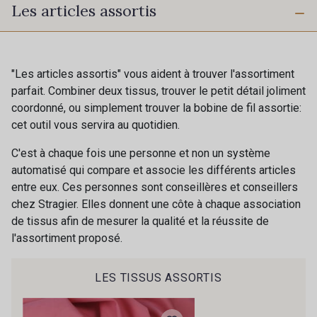
Les articles assortis
2998/2969 - Graphite
2974/4118 - Bleu Gris
2974/2311 - Rose Zéphyr
2974/2942 - Gris Moyen
"Les articles assortis" vous aident à trouver l'assortiment
parfait. Combiner deux tissus, trouver le petit détail joliment
coordonné, ou simplement trouver la bobine de fil assortie:
2001/2960 - Gris perle
2001/2001 - Blanc
cet outil vous servira au quotidien.
C'est à chaque fois une personne et non un système
2001/2013 - Crème
2001/2003 - Natural
automatisé qui compare et associe les différents articles
entre eux. Ces personnes sont conseillères et conseillers
chez Stragier. Elles donnent une côte à chaque association
2001/2799 - Galet
2998/2942 - Anthracite
de tissus afin de mesurer la qualité et la réussite de
l'assortiment proposé.
2998/2867 - Café
2230/2023 - Mandarine
LES TISSUS ASSORTIS
2018/2227 - Flamme
2001/2054 - Citron givré