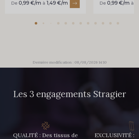
0,99 €/m
1,49 €/m
0,99 €/m
1
De
à
De
à
Dernière modification : 08/08/2026 14:10
Les 3 engagements Stragier
QUALITÉ : Des tissus de
EXCLUSIVITÉ : U