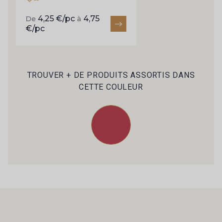
2001/2422 - Bleu nuage
2001/4316 - Bleu Ciel
4,25 €/pc
4,75
De
à
€/pc
2001/2430 - Bleu Denim clair
4317/2517 - Indigo
TROUVER + DE PRODUITS ASSORTIS DANS
4317/2994 - Bleu Impérial
4317/4145 - Bleuet
CETTE COULEUR
4317/4327 - Cobalt
4317/2366 - Bleu Iris
4153/2424 - Bleu Riviera
4153/4129 - Bleu Regata
2998/4148 - Marine changeant
2001/2366 - Lilas clair
2998/2363 - Prune
2388/2318 - Myrtille