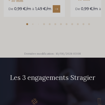
- 10 mm
0,99 €/m
1,49 €/m
0,99 €/m
1
De
à
De
à
Dernière modification : 10/08/2026 03:08
Les 3 engagements Stragier