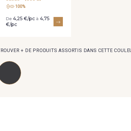
100%
4,25 €/pc
4,75
De
à
€/pc
TROUVER + DE PRODUITS ASSORTIS DANS CETTE COULE