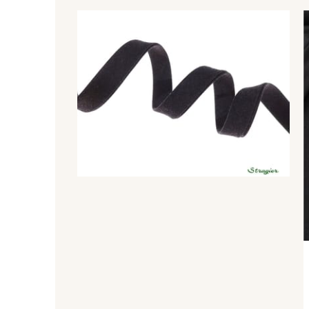
Vous ai
2751/2508 - Vert Paon
2751/2527 - Vert
Recevez 
Perroquet
promoti
Je 
2513/2913 - Tourmaline
2522/2513 - Vert Glacé
4317/2591 - Bleu
2513/2468 - Celeste
Sarcelle
4153/4153 - Bleu clair
4153/2001 - Bleu Perle
4317/4145 - Bleuet
4317/4327 - Cobalt