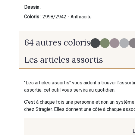
Dessin :
Coloris :
2998/2942 - Anthracite
64 autres coloris
Les articles assortis
2998/2969 - Graphite
2974/4118 - Bleu Gris
"Les articles assortis" vous aident à trouver l'assort
assortie: cet outil vous servira au quotidien.
2001/2003 - Natural
2001/2013 - Crème
C'est à chaque fois une personne et non un système 
chez Stragier. Elles donnent une côte à chaque associ
2001/2054 - Citron givré
2018/2018 - Jaune Citron
Cade
Pour vou