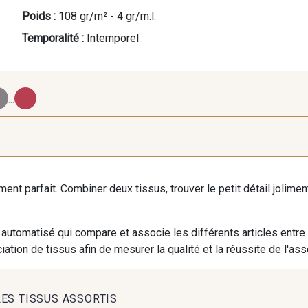
Poids :
108 gr/m² - 4 gr/m.l.
Temporalité :
Intemporel
...
2974/2311 - Rose
2001/2960 - Gris perle
2974/2942 -
Zéphyr
iment parfait. Combiner deux tissus, trouver le petit détail jolim
2001/2799 - Galet
2998/2867 - Café
2230/2023 
automatisé qui compare et associe les différents articles entre
ation de tissus afin de mesurer la qualité et la réussite de l'as
2018/4317 - Vert Azote
2751/2018 - Citron vert
2751/2679 -
au : 10% offerts sur votre commande
LES TISSUS ASSORTIS
s, couture rime avec détente ?