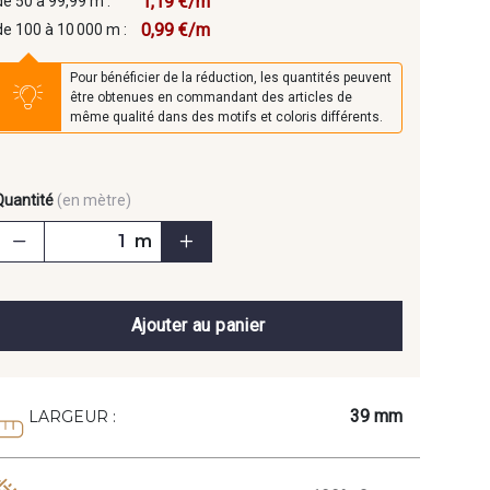
1,19 €/m
de 50 à 99,99 m :
0,99 €/m
de 100 à 10 000 m :
Pour bénéficier de la réduction, les quantités peuvent
être obtenues en commandant des articles de
même qualité dans des motifs et coloris différents.
Quantité
(en mètre)
m
Ajouter au panier
39 mm
LARGEUR :