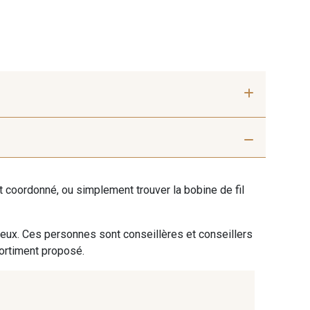
 Gris Moyen
2001/2001 - Blanc
ent coordonné, ou simplement trouver la bobine de fil
- Mandarine
2018/2227 - Flamme
 eux. Ces personnes sont conseillères et conseillers
sortiment proposé.
 Vert Pomme
2513/2549 - Vert
 !
Pistache