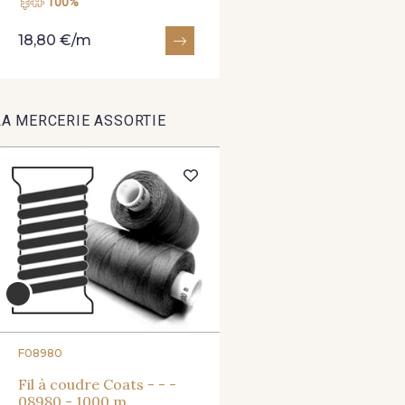
100%
18,80 €/m
2388/2318 - Myrtille
2388/2989 - Parme
2388/4316
LA MERCERIE ASSORTIE
4512/2267 - Oeillet
4512/2340 - Rose
4512/2351 
castillo
2230/2205 - Rouge Rosé
2230/2255 - Rose Corail
F08980
Fil à coudre Coats - - -
08980 - 1000 m