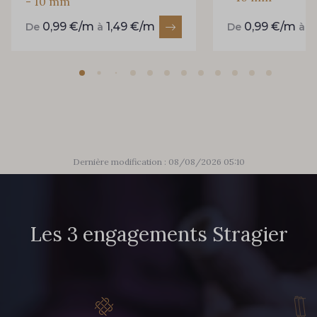
- 10 mm
0,99 €/m
1,49 €/m
0,99 €/m
1
De
à
De
à
Dernière modification : 08/08/2026 05:10
Les 3 engagements Stragier