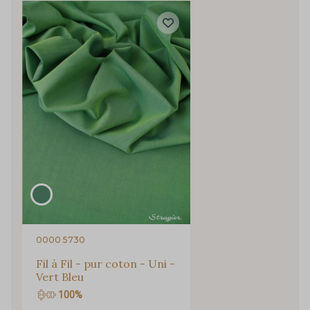
2018/2227 - Flamme
2001/2054 - Citron givré
2018/2018 - Jaune Citron
2018/4317 - Vert Azote
2751/2018 - Citron vert
2751/2679 - Vert Pomme
2513/2549 - Vert Pistache
2751/2508 - Vert Paon
Cadeau : 10% offerts sur votre
commande !
2751/2527 - Vert Perroquet
2751/4145 - Vert Menthe
Pour vous, couture rime avec détente ?
Vous aimez les beaux tissus ?
0000 5730
2751/4822 - Vert Khaki
2018/4822 - Olivette
Recevez chaque semaine un clin d’œil rempli de
Fil à Fil - pur coton - Uni -
nouveautés, d’inspirations et de promotions.
Vert Bleu
100%
2513/2913 - Tourmaline
2522/2513 - Vert Glacé
Je m'abonne à la newsletter