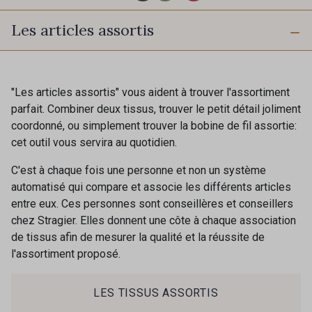
Les articles assortis
2998/2969 - Graphite
2974/4118 - Bleu Gris
2974/2311 - Rose Zéphyr
2001/2960 - Gris perle
"Les articles assortis" vous aident à trouver l'assortiment
parfait. Combiner deux tissus, trouver le petit détail joliment
coordonné, ou simplement trouver la bobine de fil assortie:
2974/2942 - Gris Moyen
2001/2001 - Blanc
cet outil vous servira au quotidien.
C'est à chaque fois une personne et non un système
2001/2003 - Natural
2001/2013 - Crème
automatisé qui compare et associe les différents articles
entre eux. Ces personnes sont conseillères et conseillers
chez Stragier. Elles donnent une côte à chaque association
2001/2799 - Galet
2998/2942 - Anthracite
de tissus afin de mesurer la qualité et la réussite de
l'assortiment proposé.
2998/2867 - Café
2230/2023 - Mandarine
LES TISSUS ASSORTIS