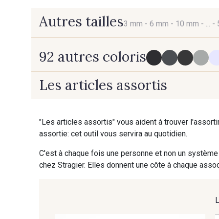
Autres tailles
3 mm -
6 mm -
10 mm -
... -
92 autres coloris
3 mm
6 mm
Les articles assortis
725 - 725 Noir
43 - 43 Elephant
"Les articles assortis" vous aident à trouver l'assort
assortie: cet outil vous servira au quotidien.
23 - 23 Natural
09 - 09 Crème
C'est à chaque fois une personne et non un système 
chez Stragier. Elles donnent une côte à chaque associ
95 - 95 Messing
35 - 35 Brun