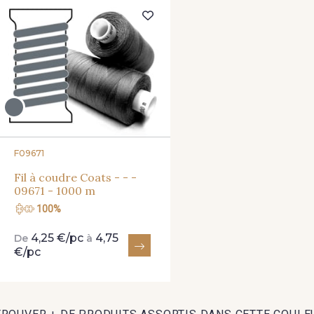
105 - 105 Pfirsich
39 - 39 Tango
79 - 79
32 - 32 Mais
11 - 11 Citron
817 - 817 
435 - 435 Glen
861 - 861 Gazon
18 - 18 
F09671
Fil à coudre Coats - - -
09671 - 1000 m
100%
864 - 864 Dark Green
94 - 94 Billard
80 - 8
4,25 €/pc
4,75
De
à
€/pc
788 - 788 Petrole
302 - 302 Menthe
86 - 86