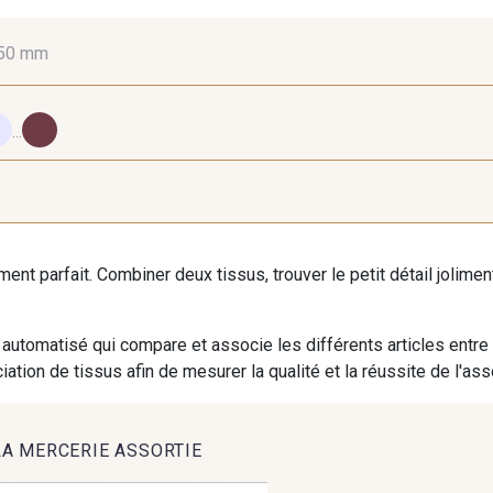
50 mm
10 mm
16 mm
25
...
98 - 98 Taupe
30 - 30 Silver
401 - 4
iment parfait. Combiner deux tissus, trouver le petit détail jolim
614 - 614 White Coffee
27 - 27 Beige
29 - 2
automatisé qui compare et associe les différents articles entre
ation de tissus afin de mesurer la qualité et la réussite de l'as
46 - 46 Cuban
667 - 667 Marron
44 - 44
LA MERCERIE ASSORTIE