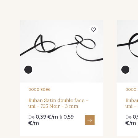
225 - 225 Almond
81 - 81 Woodrose
Blossom
20 - 20 Rouge
25 - 25 Flame
0000 8096
0000 
267 - 267 Alt Rosa
91 - 91 Fuchsia
Ruban Satin double face -
Ruban
uni - 725 Noir - 3 mm
uni -
0,39 €/m
0,59
0
De
à
De
€/m
€/m