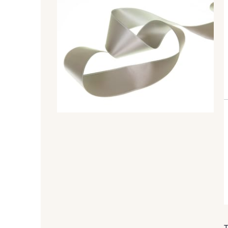
47 - 47 Copper
148 - 148 Corail
07 - 07 Banane
26 - 26 Jaune
813 - 813 Spring Green
84 - 84 Pomme
858 - 858 Mango Green
69 - 69 Foret
874 - 874 Savanne
48 - 48 Tilleul