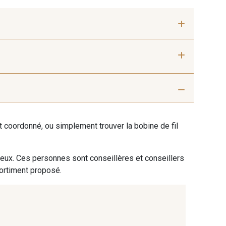
 mm
50 mm
01 Blanc
405 - 405 Porcelaine
ent coordonné, ou simplement trouver la bobine de fil
9 Sable
254 - 254 Misty Rose
 eux. Ces personnes sont conseillères et conseillers
sortiment proposé.
 Rouille
99 - 99 Lachs