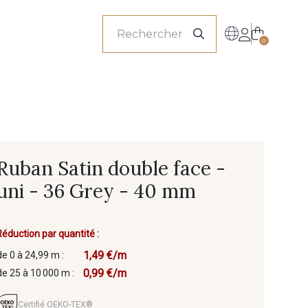
onnels
0
Ruban Satin double face -
uni - 36 Grey - 40 mm
Réduction par quantité :
1,49 €/m
de 0 à 24,99 m :
0,99 €/m
de 25 à 10 000 m :
Certifié OEKO-TEX®