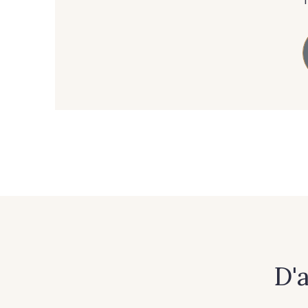
303 - 303 Aqua
83 - 83 Corn
42 - 42 Pigeon
38 - 38 Horizon
59 - 59 Bleu de Prune
90 - 90 Navy
456 - 456 Prune
64 - 64 Bordeaux
D'
262 - 262 Crocus
57 - 57 Bois de Rose