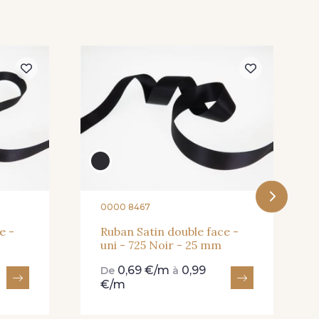
Butterfly
301 - 301 Abricot
 Dark Ruby
78 - 78 Wine
0000 8467
e -
Ruban Satin double face -
uni - 725 Noir - 25 mm
0,69 €/m
0,99
De
à
€/m