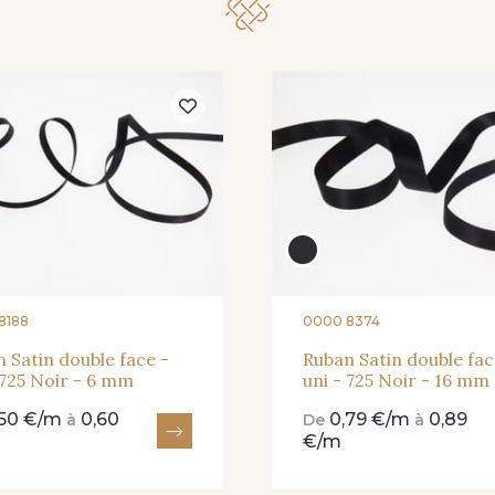
273 - 273 Rose Mauve
62 - 62 Shocking
82 - 82 
331 - 331 True Red
41 - 41 Cardinal
357 - 357
8188
0000 8374
 Satin double face -
Ruban Satin double fac
 725 Noir - 6 mm
uni - 725 Noir - 16 mm
,50 €/m
0,60
0,79 €/m
0,89
à
De
à
€/m