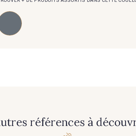
TROUVER + DE PRODUITS ASSORTIS DANS CETTE COULE
89 - 89 Blue
70 - 70 Turquoise
235 - 2
37 - 37 Ciel
87 - 87 Copen
40 - 4
21 - 21 Dark Navy
96 - 96 Violet
08 - 0
97 - 97 Mauve
77 - 77 Vieux Rose
423 - 4
autres références à découvri
13 - 13 Lilas Clair
61 - 61 Peche
04 - 0