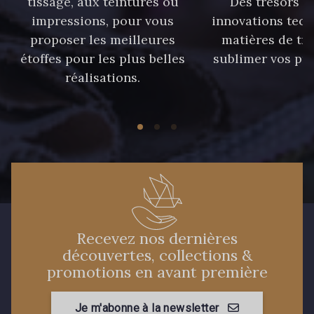
tissage, aux teintures ou
Des trésors te
558 - 558 Deep Blue
87 - 87 Copen
impressions, pour vous
innovations tech
proposer les meilleures
matières de tr
étoffes pour les plus belles
sublimer vos pro
90 - 90 Navy
réalisations.
59 - 59 Bleu de Prune
21 - 21 Dark Navy
96 - 96 Violet
08 - 08 Iris
52 - 52 Eveque
456 - 456 Prune
64 - 64 Bordeaux
Recevez nos dernières
découvertes, collections &
promotions en avant première
97 - 97 Mauve
77 - 77 Vieux Rose
Je m'abonne à la newsletter