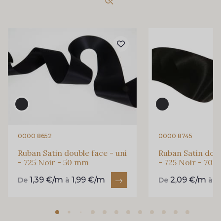
18 - 18 Emeraude
94 - 94 Billard
893 - 893 Olive
858 - 858 Mango Green
69 - 69 Foret
864 - 864 Dark Green
80 - 80 Loden
50 - 50 Khaki
0000 8652
0000 8745
Ruban Satin double face - uni
Ruban Satin doub
- 725 Noir - 50 mm
- 725 Noir - 70
874 - 874 Savanne
48 - 48 Tilleul
1,39 €/m
1,99 €/m
2,09 €/m
2
De
à
De
à
788 - 788 Petrole
302 - 302 Menthe