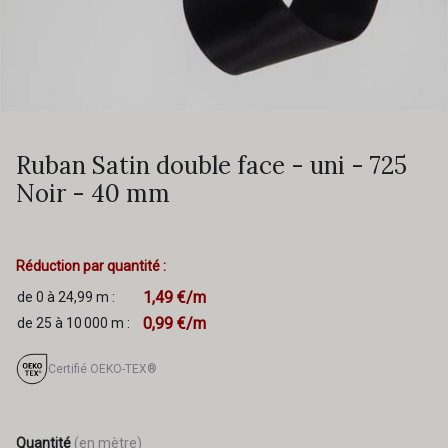
Ruban Satin double face - uni - 725
Noir - 40 mm
Réduction par quantité :
1,49 €/m
de 0 à 24,99 m :
0,99 €/m
de 25 à 10 000 m :
Certifié OEKO-TEX®
Quantité
(en mètre)