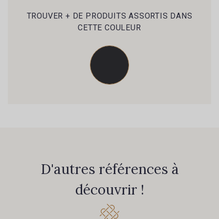
79 - 79 Orange
45 - 45 Gold
TROUVER + DE PRODUITS ASSORTIS DANS
CETTE COULEUR
07 - 07 Banane
26 - 26 Jaune
32 - 32 Mais
11 - 11 Citron
804 - 804 Grass
817 - 817 Cress Green
84 - 84 Pomme
813 - 813 Spring Green
D'autres références à
découvrir !
435 - 435 Glen
861 - 861 Gazon