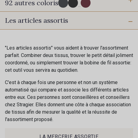
92 autres coloris
3 mm
6 mm
...
Les articles assortis
10 mm
16 mm
43 - 43 Elephant
98 - 98 Taupe
25 mm
50 mm
36 - 36 Grey
30 - 30 Silver
"Les articles assortis" vous aident à trouver l'assortiment
parfait. Combiner deux tissus, trouver le petit détail joliment
coordonné, ou simplement trouver la bobine de fil assortie:
70 mm
401 - 401 Blanc
cet outil vous servira au quotidien.
405 - 405 Porcelaine
C'est à chaque fois une personne et non un système
automatisé qui compare et associe les différents articles
23 - 23 Natural
09 - 09 Crème
entre eux. Ces personnes sont conseillères et conseillers
chez Stragier. Elles donnent une côte à chaque association
de tissus afin de mesurer la qualité et la réussite de
27 - 27 Beige
l'assortiment proposé.
614 - 614 White Coffee
Cadeau : 10% offerts sur votre
commande !
LA MERCERIE ASSORTIE