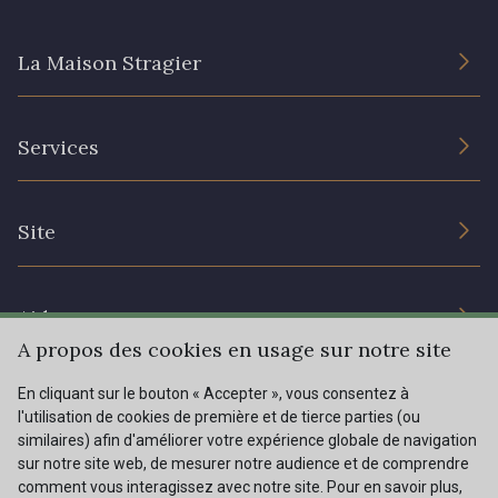
La Maison Stragier
82 - 82 Butterfly
301 - 301 Abricot
L’entreprise
20 - 20 Rouge
25 - 25 Flame
Services
Engagement durable et certificats
Conditions générales de vente
331 - 331 True Red
41 - 41 Cardinal
Nous contacter
Site
Paramétrage des cookies
Services aux professionnels
357 - 357 Dark Ruby
78 - 78 Wine
Magasins
Chéques cadeaux
Aide
Prix réduits
A propos des cookies en usage sur notre site
267 - 267 Alt Rosa
91 - 91 Fuchsia
Magazine
Livraison : France, Belgique, International
En cliquant sur le bouton « Accepter », vous consentez à
Menu
l'utilisation de cookies de première et de tierce parties (ou
Retours & réclamations
similaires) afin d'améliorer votre expérience globale de navigation
sur notre site web, de mesurer notre audience et de comprendre
FAQ - Questions fréquentes
Tous nos tissus
comment vous interagissez avec notre site. Pour en savoir plus,
FR
EN