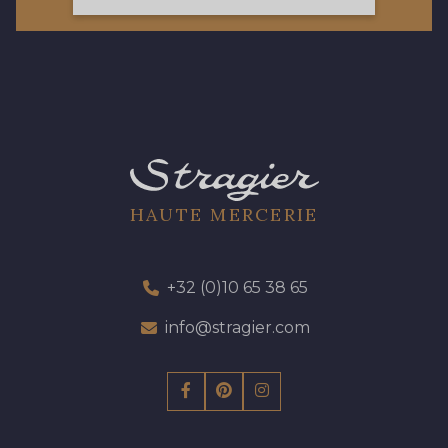
423 - 423 Lilas
19 - 19 Purple
262 - 262 Crocus
57 - 57 Bois de Rose
13 - 13 Lilas Clair
61 - 61 Peche
HAUTE MERCERIE
04 - 04 Rose
15 - 15 Blush
+32 (0)10 65 38 65
81 - 81 Woodrose
info@stragier.com
225 - 225 Almond Blossom
62 - 62 Shocking
273 - 273 Rose Mauve