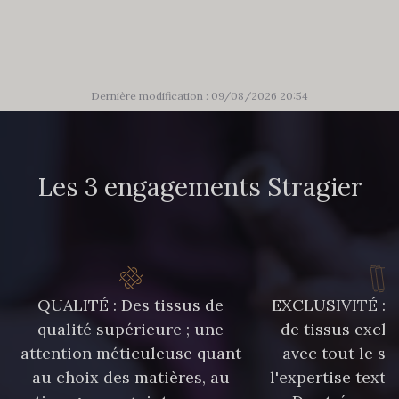
86 - 86 Reseda
85 - 85 Sapphire
303 - 303 Aqua
83 - 83 Corn
Dernière modification : 09/08/2026 20:54
89 - 89 Blue
235 - 235 Miss
Les 3 engagements Stragier
70 - 70 Turquoise
574 - 574 Dusty Blue
42 - 42 Pigeon
38 - 38 Horizon
QUALITÉ : Des tissus de
EXCLUSIVITÉ : U
qualité supérieure ; une
de tissus exclu
attention méticuleuse quant
avec tout le sa
37 - 37 Ciel
40 - 40 Royal
au choix des matières, au
l'expertise texti