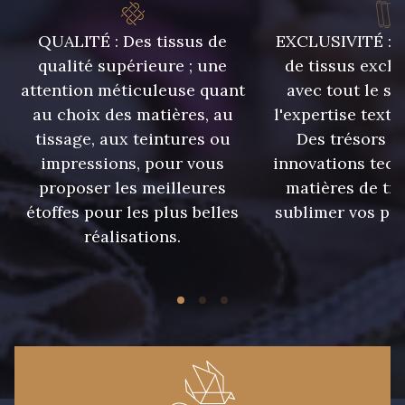
42 - Cayenne
43 - Jaune Safran
QUALITÉ : Des tissus de
EXCLUSIVITÉ : U
qualité supérieure ; une
de tissus exclu
attention méticuleuse quant
avec tout le sa
44 - Bleu Jeans clair
45 - Menthe
au choix des matières, au
l'expertise texti
tissage, aux teintures ou
Des trésors te
46 - Rose Zéphyr
32 - Corail
impressions, pour vous
innovations tech
proposer les meilleures
matières de tr
étoffes pour les plus belles
sublimer vos pro
34 - Marine
36 - Menthe bleue
réalisations.
31 - Pêche
33 - Porcelaine
35 - Rose Cyclamen
30 - Rose Perle