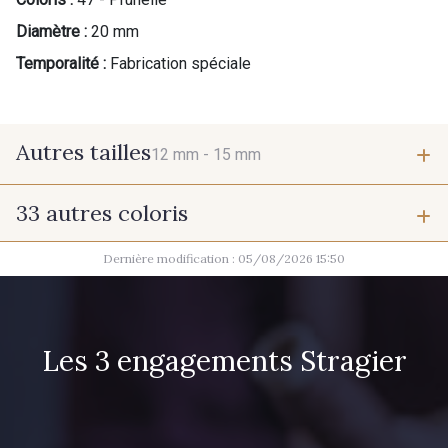
Diamètre :
20 mm
Temporalité :
Fabrication spéciale
Autres tailles
12 mm -
15 mm
33 autres coloris
12 mm
15 mm
Dernière modification : 05/08/2026 15:50
37 - Jaune Poussin
38 - Jaune Soleil
60 - Noir
39 - Rubis
Les 3 engagements Stragier
40 - Marine clair
41 - Fuchsia