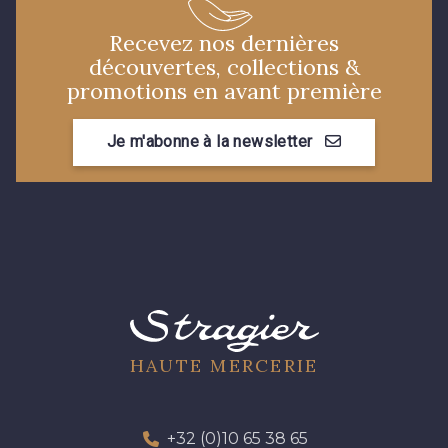
07378 - Bleu Optimiste
07342 - Bleu Méditerranée
Recevez nos dernières
découvertes, collections &
promotions en avant première
07288 - Bleu Océan
683YQ - Pêche clair
Je m'abonne à la newsletter
03735 - Framboise givrée
55 - Lilas
56 - Bleu Lavande
57 - Crocus
48 - Rouge
49 - Bleu Niagara
HAUTE MERCERIE
50 - Vert Bouteille
51 - Orange
+32 (0)10 65 38 65
53 - Kaki Kalamata
54 - Vert Canard