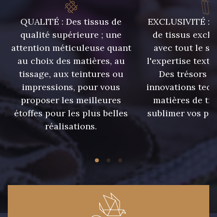
2 - Bleu Encre
8 - Jaune Or
QUALITÉ : Des tissus de
EXCLUSIVITÉ : U
qualité supérieure ; une
de tissus exclu
attention méticuleuse quant
avec tout le sa
33 - Rose Corail
4 - Menthe à l'eau
au choix des matières, au
l'expertise texti
tissage, aux teintures ou
Des trésors te
13 - Jaune Poussin
46 - Rouge Sangria
impressions, pour vous
innovations tech
proposer les meilleures
matières de tr
étoffes pour les plus belles
sublimer vos pro
24 - Vert Réséda
56 - Mauve
réalisations.
20 - Lilas
19 - Vieux Rose
906 - Taupe Grisé
910 - Vert Khaki
901 - Vert Bouteille
11 - Cafe