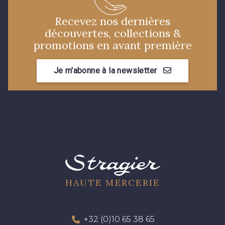
Recevez nos dernières
découvertes, collections &
12 - Gris Acier
22 - Prairie
promotions en avant première
23 - Tilleul
5 - Rose Poudré
Je m'abonne à la newsletter
911 - Bleu Insigne
68 - Camel Clair
66 - Camel
912 - Gold
913 - Noir
HAUTE MERCERIE
914 - Beige Grisé Foncé
+32 (0)10 65 38 65
917 - Gris Perle