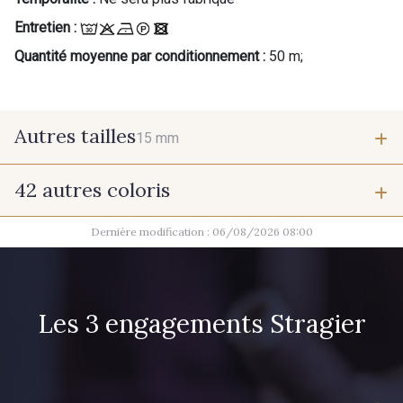
Entretien :
Quantité moyenne par conditionnement :
50 m;
Autres tailles
15 mm
42 autres coloris
15 mm
Dernière modification : 06/08/2026 08:00
7 - Sable
6 - Rose Zéphyr
3 - Turquoise
54 - Rouge
Les 3 engagements Stragier
55 - Violet
18 - Blush