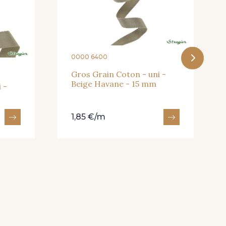
une Or
33 - Rose Corail
Mauve
20 - Lilas
0000 6400
Gros Grain Coton - uni -
Beige Havane - 15 mm
 -
 Cafe
1,85 €/m