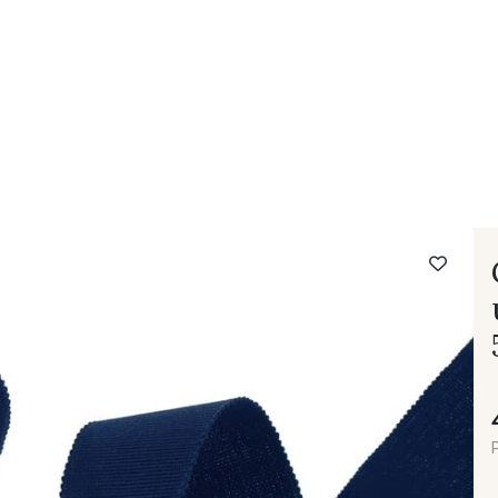
- FAQ
Contact
L'entreprise Stragier
Accès aux professi
P