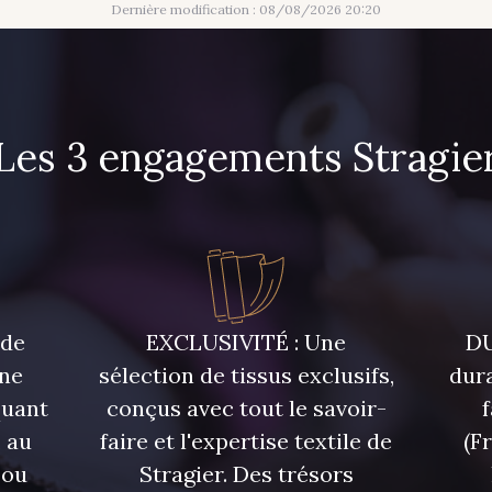
Dernière modification : 08/08/2026 20:20
Les 3 engagements Stragie
 de
EXCLUSIVITÉ : Une
DU
une
sélection de tissus exclusifs,
dura
quant
conçus avec tout le savoir-
 au
faire et l'expertise textile de
(F
 ou
Stragier. Des trésors