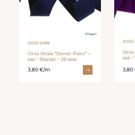
54 - Rouge
55 - Violet
4 - Menthe à l'eau
13 - Jaune Poussin
0000 
0000 4088
Gros 
Gros Grain "Savoir-Faire" -
uni -
uni - Marine - 38 mm
19 - Vieux Rose
906 - Taupe Grisé
3,80 €/m
3,80