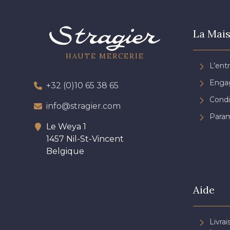
La Mais
HAUTE MERCERIE
L’ent
Engag
+32 (0)10 65 38 65
Condi
info@stragier.com
Param
Le Weya 1
1457 Nil-St-Vincent
Belgique
Aide
Livrai