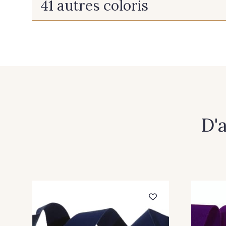
41 autres coloris
12 - Gris Acier
22 - Prairie
66 - Camel
912 - Gold
D'
919 - Beige Sable
920 - Bronze
925 - Bordeaux
926 - Bleu Grisé Foncé