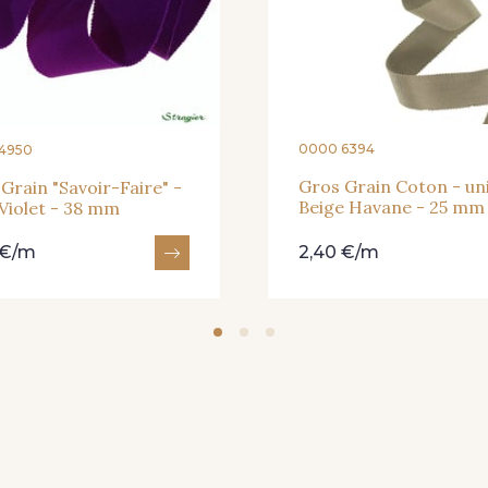
18 - Blush
2 - Bleu Encre
8 - Ja
46 - Rouge Sangria
24 - Vert Réséda
56 - 
0000 6394
4950
Gros Grain Coton - uni
Grain "Savoir-Faire" -
Beige Havane - 25 mm
 Violet - 38 mm
910 - Vert Khaki
901 - Vert Bouteille
11 -
 €/m
2,40 €/m