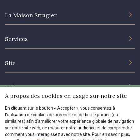
La Maison Stragier
L’entreprise
Services
Engagement durable et certificats
Conditions générales de vente
Nous contacter
Site
Paramétrage des cookies
Services aux professionnels
Magasins
Chéques cadeaux
Aide
Prix réduits
A propos des cookies en usage sur notre site
Magazine
Livraison : France, Belgique, International
En cliquant sur le bouton « Accepter », vous consentez à
Menu
l'utilisation de cookies de première et de tierce parties (ou
Retours & réclamations
similaires) afin d'améliorer votre expérience globale de navigation
sur notre site web, de mesurer notre audience et de comprendre
FAQ - Questions fréquentes
Tous nos tissus
comment vous interagissez avec notre site. Pour en savoir plus,
FR
EN
Modes de paiements