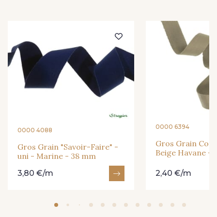
68 - Camel Clair
66 - Camel
912 - Gold
913 - Noir
917 - Gris Perle
914 - Beige Grisé Foncé
0000 6394
0000 4088
919 - Beige Sable
Gros Grain Coton
918 - Beige Sable Foncé
Gros Grain "Savoir-Faire" -
Beige Havane -
uni - Marine - 38 mm
3,80 €/m
2,40 €/m
920 - Bronze
921 - Azur