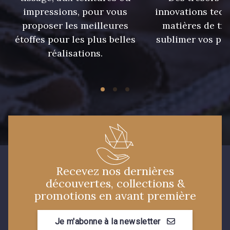
impressions, pour vous
innovations tech
33 - Rose Corail
4 - Menthe à l'eau
proposer les meilleures
matières de tr
étoffes pour les plus belles
sublimer vos pro
réalisations.
13 - Jaune Poussin
46 - Rouge Sangria
24 - Vert Réséda
56 - Mauve
20 - Lilas
19 - Vieux Rose
906 - Taupe Grisé
910 - Vert Khaki
Recevez nos dernières
découvertes, collections &
promotions en avant première
901 - Vert Bouteille
Je m'abonne à la newsletter