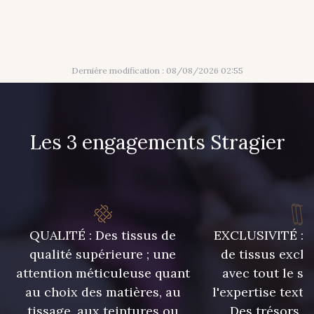
922 - Bordeaux Foncé
923 - Bleu Insigne Foncé
924 - Mousse
21 - Vert Billard
Dernière modification : 08/08/2026 02:55
925 - Bordeaux
929 - 929
Les 3 engagements Stragier
7 - Sable
6 - Rose Zéphyr
3 - Turquoise
54 - Rouge
QUALITÉ : Des tissus de
EXCLUSIVITÉ : U
55 - Violet
18 - Blush
qualité supérieure ; une
de tissus exclu
attention méticuleuse quant
avec tout le sa
au choix des matières, au
l'expertise texti
2 - Bleu Encre
8 - Jaune Or
tissage, aux teintures ou
Des trésors te