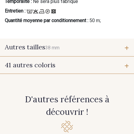
Temporalité :
Ne sera plus fabriqué
Entretien :
Quantité moyenne par conditionnement :
50 m;
Autres tailles
38 mm
41 autres coloris
38 mm
11 - Cafe
12 - Gris Acier
D'autres références à
22 - Prairie
23 - Tilleul
découvrir !
5 - Rose Poudré
911 - Bleu Insigne