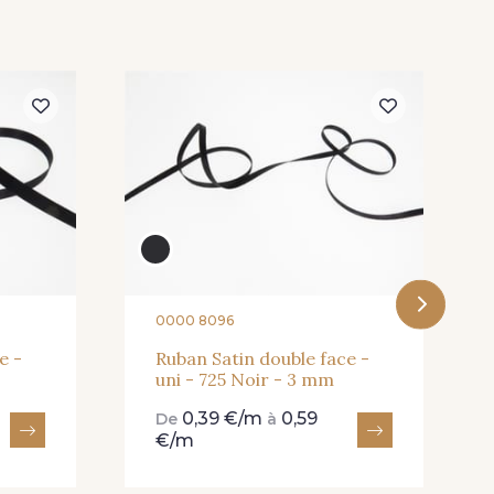
0000 8096
e -
Ruban Satin double face -
uni - 725 Noir - 3 mm
0,39 €/m
0,59
De
à
€/m