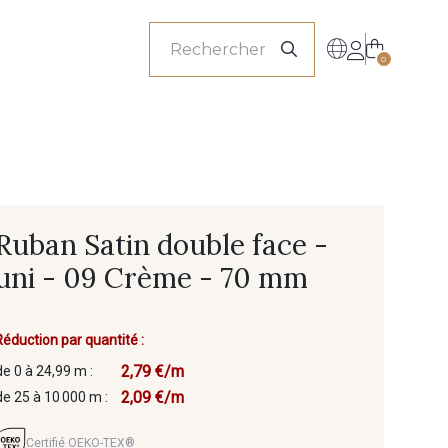
onnels
0
Ruban Satin double face -
uni - 09 Crème - 70 mm
Réduction par quantité :
2,79 €/m
de 0 à 24,99 m :
2,09 €/m
de 25 à 10 000 m :
Certifié OEKO-TEX®