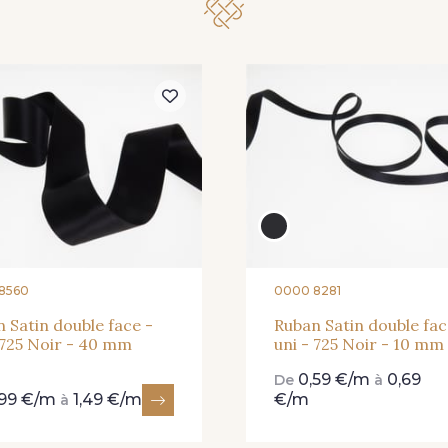
8560
0000 8281
 Satin double face -
Ruban Satin double fac
 725 Noir - 40 mm
uni - 725 Noir - 10 mm
0,59 €/m
0,69
De
à
,99 €/m
1,49 €/m
€/m
à