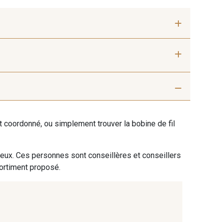
 mm
40 mm
 Natural
45 - 45 Gold
ent coordonné, ou simplement trouver la bobine de fil
 Billard
50 - 50 Khaki
 eux. Ces personnes sont conseillères et conseillers
sortiment proposé.
56 Prune
04 - 04 Rose