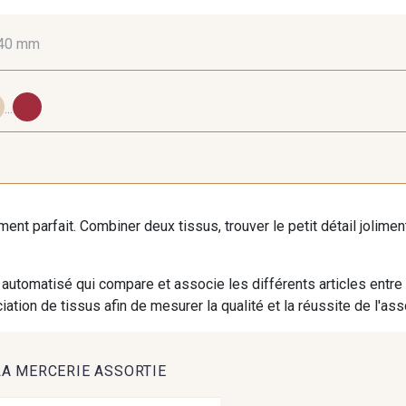
40 mm
10 mm
16 mm
25
...
401 - 401 Blanc
405 - 405 Porcelaine
23 - 23
iment parfait. Combiner deux tissus, trouver le petit détail jolim
858 - 858 Mango Green
864 - 864 Dark Green
94 - 94
automatisé qui compare et associe les différents articles entre
ation de tissus afin de mesurer la qualité et la réussite de l'as
40 - 40 Royal
90 - 90 Navy
456 - 4
LA MERCERIE ASSORTIE