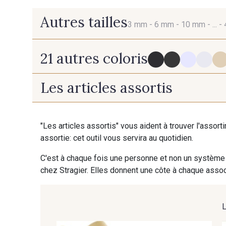
Autres tailles
3 mm -
6 mm -
10 mm -
... -
21 autres coloris
3 mm
6 mm
Les articles assortis
725 - 725 Noir
98 - 98 Taupe
"Les articles assortis" vous aident à trouver l'assort
assortie: cet outil vous servira au quotidien.
07 - 07 Banane
32 - 32 Mais
C'est à chaque fois une personne et non un système 
chez Stragier. Elles donnent une côte à chaque associ
70 - 70 Turquoise
37 - 37 Ciel