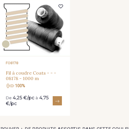
41 - 41 Cardinal
F08178
Fil à coudre Coats - - -
08178 - 1000 m
100%
4,25 €/pc
4,75
De
à
€/pc