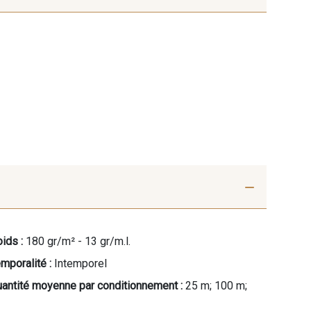
ids :
180 gr/m² - 13 gr/m.l.
mporalité :
Intemporel
antité moyenne par conditionnement :
25 m; 100 m;