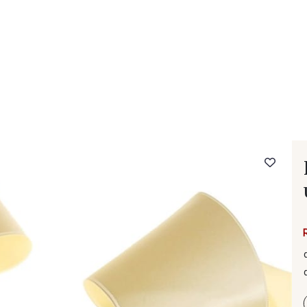
- FAQ
Contact
L'entreprise Stragier
Accès aux professi