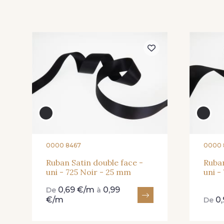
0000 8467
0000 
Ruban Satin double face -
Ruban
uni - 725 Noir - 25 mm
uni -
0,69 €/m
0,99
De
à
€/m
0
De