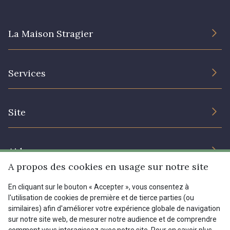
La Maison Stragier
L’entreprise
Services
Engagement durable et certificats
Conditions générales de vente
Nous contacter
Site
Paramétrage des cookies
Services aux professionnels
Magasins
Chéques cadeaux
Aide
Prix réduits
A propos des cookies en usage sur notre site
Magazine
Livraison : France, Belgique, International
En cliquant sur le bouton « Accepter », vous consentez à
Menu
l'utilisation de cookies de première et de tierce parties (ou
Retours & réclamations
similaires) afin d'améliorer votre expérience globale de navigation
sur notre site web, de mesurer notre audience et de comprendre
FAQ - Questions fréquentes
Tous nos tissus