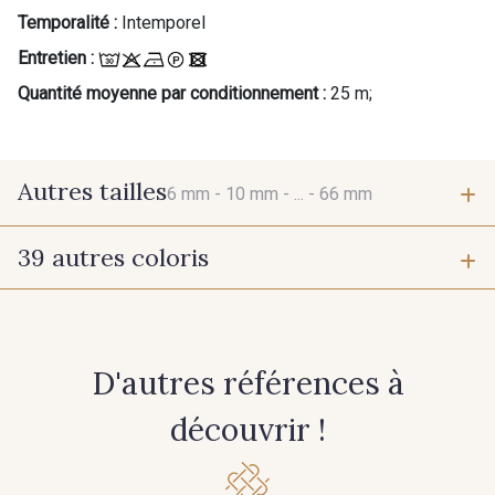
Temporalité :
Intemporel
Entretien :
Quantité moyenne par conditionnement :
25 m;
Autres tailles
6 mm -
10 mm -
... -
66 mm
39 autres coloris
6 mm
10 mm
384 - Turquoise
381 - Corail
25 mm
38 mm
D'autres références à
245 - Paille
416 - Bordeaux
66 mm
découvrir !
278 - Framboise
209 - Bourgogne