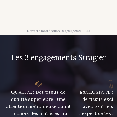
316 - Gris Clair
313 - Peche
309 - Lime
304 - Gold
Dernière modification : 06/08/2026 02:13
203 - Rose Pastel
217 - Jaune
Les 3 engagements Stragier
364 - Soleil
359 - Olive
335 - Vieux Rose
247 - Café
QUALITÉ : Des tissus de
EXCLUSIVITÉ : U
240 - Gris Argent
233 - Noir
qualité supérieure ; une
de tissus exclu
attention méticuleuse quant
avec tout le sa
au choix des matières, au
l'expertise texti
228 - Golf
224 - Bleu Roi