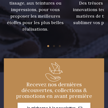
tissage, aux teintures ou
Des trésors te
impressions, pour vous
innovations tech
218 - Mandarine
248 - Bleu Aviateur
proposer les meilleures
matières de tr
étoffes pour les plus belles
sublimer vos pro
réalisations.
422 - Bleu
417 - Brun Foncé
373 - Gris Perle
338 - Sienne
423 - Cuivre
Recevez nos dernières
découvertes, collections &
promotions en avant première