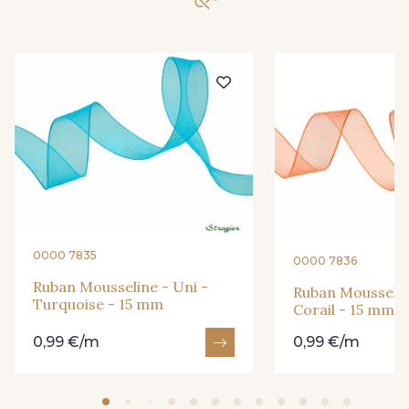
201 - Blanc
298 - Rose Poudré
299 - Foret
296 - Bleu Opale
279 - Navy
273 - Menthe
272 - Ivoire
265 - Rose Confetti
0000 7835
0000 7836
Ruban Mousseline - Uni -
Ruban Mousselin
Turquoise - 15 mm
262 - Ciel
324 - Rouge
Corail - 15 mm
0,99 €/m
0,99 €/m
321 - Parme
320 - Marine