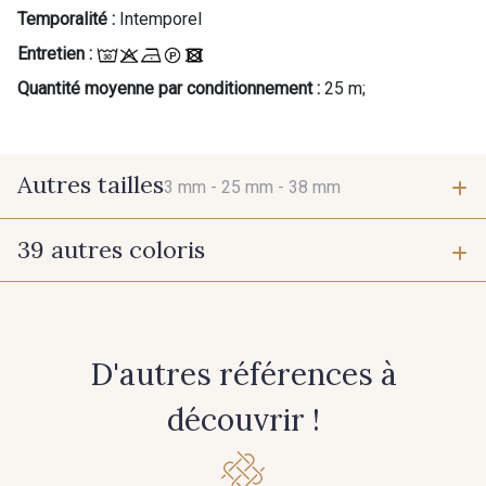
Temporalité :
Intemporel
Entretien :
Quantité moyenne par conditionnement :
25 m;
Autres tailles
3 mm -
25 mm -
38 mm
39 autres coloris
3 mm
25 mm
423 - Cuivre
203 - Rose Pastel
38 mm
D'autres références à
217 - Jaune
364 - Soleil
découvrir !
359 - Olive
335 - Vieux Rose