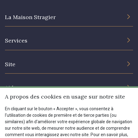
La Maison Stragier
L’entreprise
Services
Engagement durable et certificats
Conditions générales de vente
Nous contacter
Site
Paramétrage des cookies
Services aux professionnels
Magasins
Chéques cadeaux
Aide
Prix réduits
A propos des cookies en usage sur notre site
Magazine
Livraison : France, Belgique, International
En cliquant sur le bouton « Accepter », vous consentez à
Menu
l'utilisation de cookies de première et de tierce parties (ou
Retours & réclamations
similaires) afin d'améliorer votre expérience globale de navigation
sur notre site web, de mesurer notre audience et de comprendre
FAQ - Questions fréquentes
Tous nos tissus
comment vous interagissez avec notre site. Pour en savoir plus,
FR
EN