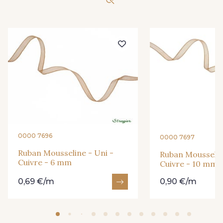
247 - Café
240 - Gris Argent
233 - Noir
228 - Golf
224 - Bleu Roi
218 - Mandarine
248 - Bleu Aviateur
422 - Bleu
0000 7696
0000 7697
Ruban Mousseline - Uni -
Ruban Mousselin
Cuivre - 6 mm
Cuivre - 10 mm
417 - Brun Foncé
373 - Gris Perle
0,69 €/m
0,90 €/m
338 - Sienne
384 - Turquoise