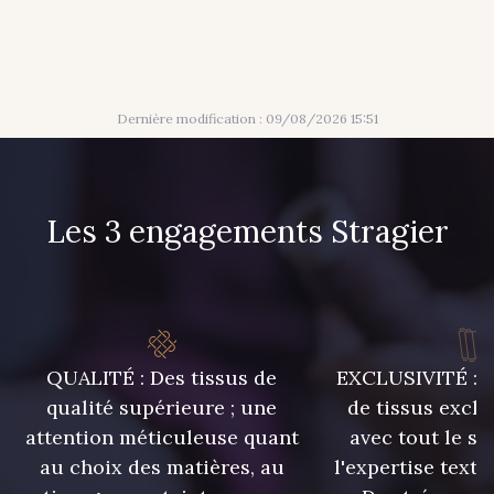
381 - Corail
245 - Paille
416 - Bordeaux
209 - Bourgogne
Dernière modification : 09/08/2026 15:51
201 - Blanc
298 - Rose Poudré
Les 3 engagements Stragier
299 - Foret
296 - Bleu Opale
279 - Navy
273 - Menthe
QUALITÉ : Des tissus de
EXCLUSIVITÉ : U
272 - Ivoire
265 - Rose Confetti
qualité supérieure ; une
de tissus exclu
attention méticuleuse quant
avec tout le sa
au choix des matières, au
l'expertise texti
262 - Ciel
324 - Rouge