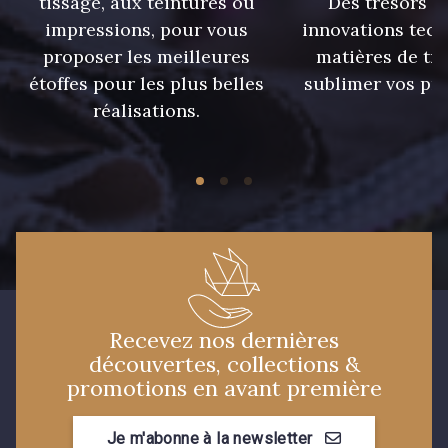
tissage, aux teintures ou
Des trésors te
impressions, pour vous
innovations tech
proposer les meilleures
matières de tr
321 - Parme
320 - Marine
étoffes pour les plus belles
sublimer vos pro
réalisations.
316 - Gris Clair
313 - Peche
309 - Lime
304 - Gold
210 - Fuchsia
Recevez nos dernières
découvertes, collections &
promotions en avant première
Je m'abonne à la newsletter