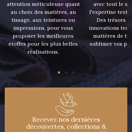
attention méticuleuse quant
avec tout le sa
au choix des matières, au
l'expertise texti
228 - Golf
224 - Bleu Roi
tissage, aux teintures ou
Des trésors te
impressions, pour vous
innovations tech
218 - Mandarine
248 - Bleu Aviateur
proposer les meilleures
matières de tr
étoffes pour les plus belles
sublimer vos pro
réalisations.
422 - Bleu
417 - Brun Foncé
373 - Gris Perle
338 - Sienne
423 - Cuivre
Recevez nos dernières
découvertes, collections &