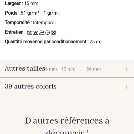
Largeur :
15 mm
Poids :
51 gr/m² - 1 gr/m.l.
Temporalité :
Intemporel
Entretien :
Quantité moyenne par conditionnement :
25 m;
Autres tailles
6 mm -
10 mm -
... -
66 mm
39 autres coloris
6 mm
10 mm
384 - Turquoise
381 - Corail
25 mm
38 mm
D'autres références à
245 - Paille
416 - Bordeaux
66 mm
découvrir !