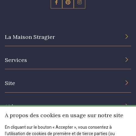
La Maison Stragier
L’entreprise
Services
Engagement durable et certificats
Conditions générales de vente
Nous contacter
Site
Paramétrage des cookies
Services aux professionnels
Magasins
Chéques cadeaux
Aide
Prix réduits
A propos des cookies en usage sur notre site
Magazine
Livraison : France, Belgique, International
En cliquant sur le bouton « Accepter », vous consentez à
Menu
l'utilisation de cookies de première et de tierce parties (ou