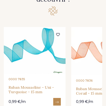
278 - Framboise
209 - Bourgogne
201 - Blanc
298 - Rose Poudré
299 - Foret
296 - Bleu Opale
279 - Navy
273 - Menthe
265 - Rose Confetti
262 - Ciel
0000 7835
0000 7836
Ruban Mousseline - Uni -
Ruban Mousselin
Turquoise - 15 mm
324 - Rouge
321 - Parme
Corail - 15 mm
0,99 €/m
0,99 €/m