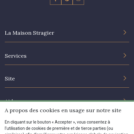
La Maison Stragier
L’entreprise
Services
Engagement durable et certificats
Conditions générales de vente
Nous contacter
Site
Paramétrage des cookies
Services aux professionnels
Magasins
Chéques cadeaux
Aide
Prix réduits
A propos des cookies en usage sur notre site
Magazine
Livraison : France, Belgique, International
En cliquant sur le bouton « Accepter », vous consentez à
Menu
l'utilisation de cookies de première et de tierce parties (ou
Retours & réclamations