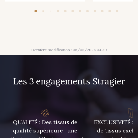
421 - 421 Pistache
422 - 422 Indigo
433 - 433 Orange
454 - 454 Hibiscus
Dernière modification : 06/08/2026 04:30
469 - 469 Saumon
Les 3 engagements Stragier
QUALITÉ : Des tissus de
EXCLUSIVITÉ : U
qualité supérieure ; une
de tissus exclu