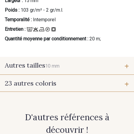
Largeur :
15 mm
Poids :
103 gr/m² - 2 gr/m.l.
Temporalité :
Intemporel
Entretien :
Quantité moyenne par conditionnement :
20 m;
Autres tailles
10 mm
23 autres coloris
10 mm
1 - 1 Ecru
202 - 202 Ciel
D'autres références à
210 - 210 Fuchsia
214 - 214 Noisette
découvrir !