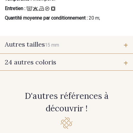
Entretien :
Quantité moyenne par conditionnement :
20 m;
Autres tailles
15 mm
24 autres coloris
15 mm
1 - 1 Ecru
202 - 202 Ciel
D'autres références à
210 - 210 Fuchsia
214 - 214 Noisette
découvrir !
233 - 233 Noir
235 - 235 Paille