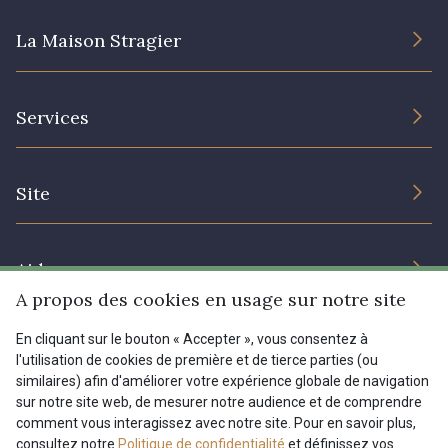
La Maison Stragier
L’entreprise
Services
Engagement durable et certificats
Conditions générales de vente
Nous contacter
Site
Paramétrage des cookies
Services aux professionnels
Magasins
Chéques cadeaux
Aide
Prix réduits
A propos des cookies en usage sur notre site
Magazine
Livraison : France, Belgique, International
En cliquant sur le bouton « Accepter », vous consentez à
Menu
l'utilisation de cookies de première et de tierce parties (ou
Retours & réclamations
similaires) afin d'améliorer votre expérience globale de navigation
sur notre site web, de mesurer notre audience et de comprendre
FAQ - Questions fréquentes
Tous nos tissus
comment vous interagissez avec notre site. Pour en savoir plus,
FR
EN
Modes de paiements
Magazine
consultez notre
Politique de confidentialité
et définissez vos