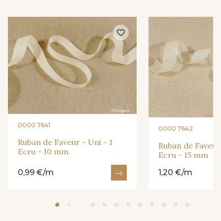
240 - 240 Gris
245 - 245 Ivoire
265 - 265 Rose
312 - 312 Vert d'eau
327 - 327 Abricot
347 - 347 Maïs
359 - 359 Olive
360 - 360 Rouge
0000 7641
0000 7642
Ruban de Faveur - Uni - 1
Ruban de Faveur 
Ecru - 10 mm
365 - 365 Corail
369 - 369 Turquoise
Ecru - 15 mm
0,99 €/m
1,20 €/m
385 - 385 Bordeaux
402 - 402 Mastic
417 - 417 Marron
421 - 421 Pistache