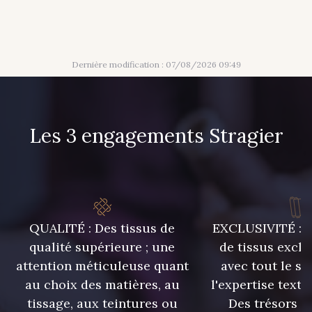
422 - 422 Indigo
433 - 433 Orange
Dernière modification : 07/08/2026 09:49
454 - 454 Hibiscus
469 - 469 Saumon
Les 3 engagements Stragier
QUALITÉ : Des tissus de
EXCLUSIVITÉ : U
qualité supérieure ; une
de tissus exclu
attention méticuleuse quant
avec tout le sa
au choix des matières, au
l'expertise texti
tissage, aux teintures ou
Des trésors te