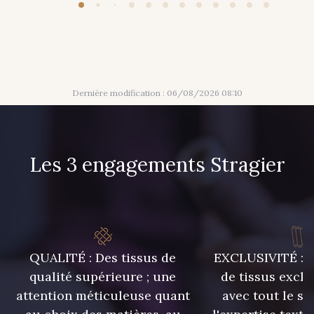
421 - 421 Pistache
422 - 422 Indigo
433 - 433 Orange
454 - 454 Hibiscus
Dernière modification : 06/08/2026 08:10
469 - 469 Saumon
Les 3 engagements Stragier
QUALITÉ : Des tissus de
EXCLUSIVITÉ : U
qualité supérieure ; une
de tissus exclu
attention méticuleuse quant
avec tout le sa