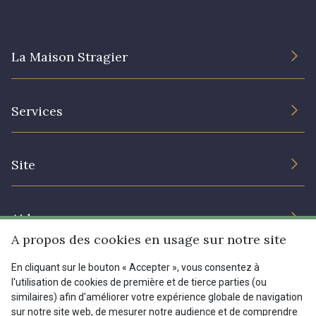
La Maison Stragier
L’entreprise
Services
Engagement durable et certificats
Conditions générales de vente
Nous contacter
Site
Paramétrage des cookies
Services aux professionnels
Magasins
Chéques cadeaux
Aide
Prix réduits
A propos des cookies en usage sur notre site
Magazine
Livraison : France, Belgique, International
En cliquant sur le bouton « Accepter », vous consentez à
Menu
l'utilisation de cookies de première et de tierce parties (ou
Retours & réclamations
similaires) afin d'améliorer votre expérience globale de navigation
sur notre site web, de mesurer notre audience et de comprendre
FAQ - Questions fréquentes