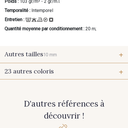
Poids :
103 gr/m² - 2 gr/m.l.
Temporalité :
Intemporel
Entretien :
Quantité moyenne par conditionnement :
20 m;
Autres tailles
10 mm
23 autres coloris
10 mm
1 - 1 Ecru
202 - 202 Ciel
D'autres références à
210 - 210 Fuchsia
214 - 214 Noisette
découvrir !