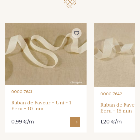
233 - 233 Noir
245 - 245 Ivoire
265 - 265 Rose
279 - 279 Marine
312 - 312 Vert d'eau
347 - 347 Maïs
352 - 352 Mandarine
359 - 359 Olive
360 - 360 Rouge
365 - 365 Corail
0000 7641
0000 7642
Ruban de Faveur - Uni - 1
Ruban de Faveur 
Ecru - 10 mm
369 - 369 Turquoise
385 - 385 Bordeaux
Ecru - 15 mm
0,99 €/m
1,20 €/m
402 - 402 Mastic
417 - 417 Marron