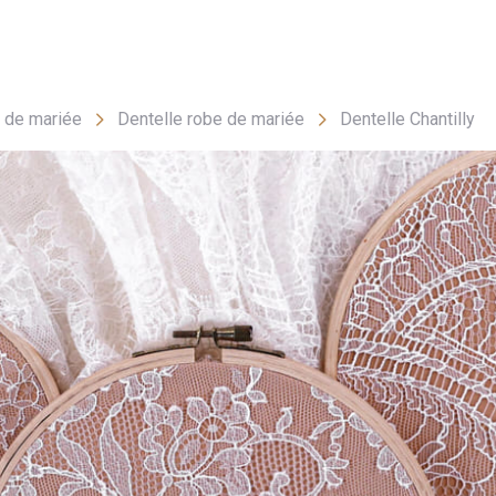
- FAQ
Contact
L'entreprise Stragier
Accès aux professi
e de mariée
Dentelle robe de mariée
Dentelle Chantilly