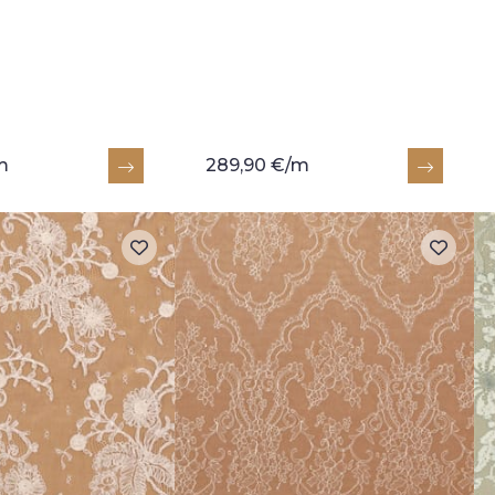
m
289,90 €/m