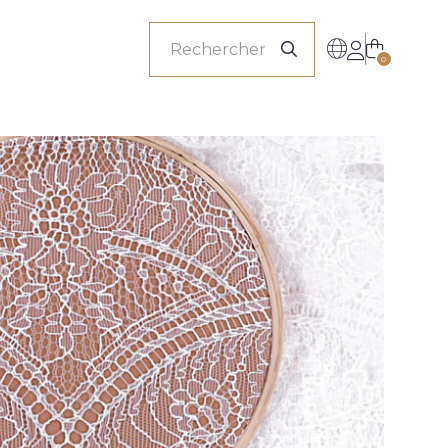
onnels
0