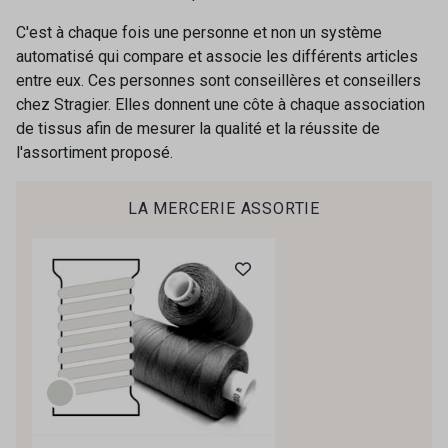
C'est à chaque fois une personne et non un système
automatisé qui compare et associe les différents articles
entre eux. Ces personnes sont conseillères et conseillers
chez Stragier. Elles donnent une côte à chaque association
de tissus afin de mesurer la qualité et la réussite de
l'assortiment proposé.
Cadeau : 10% offerts sur votre
commande !
LA MERCERIE ASSORTIE
Pour vous, couture rime avec détente ?
Vous aimez les beaux tissus ?
Recevez chaque semaine un clin d’œil rempli de
nouveautés, d’inspirations et de promotions.
Je m'abonne à la newsletter