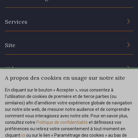
L’entreprise
Services
Engagement durable et certificats
Conditions générales de vente
Nous contacter
Site
Paramétrage des cookies
Services aux professionnels
Magasins
Chéques cadeaux
Aide
Prix réduits
A propos des cookies en usage sur notre site
Magazine
Livraison : France, Belgique, International
En cliquant sur le bouton « Accepter », vous consentez à
Menu
l'utilisation de cookies de première et de tierce parties (ou
Retours & réclamations
similaires) afin d'améliorer votre expérience globale de navigation
sur notre site web, de mesurer notre audience et de comprendre
FAQ - Questions fréquentes
Tous nos tissus
comment vous interagissez avec notre site. Pour en savoir plus,
FR
EN
Modes de paiements
Magazine
consultez notre
Politique de confidentialité
et définissez vos
préférences ou retirez votre consentement à tout moment en
cliquant
ici
ou sur le lien « Paramétrage des cookies » au bas de