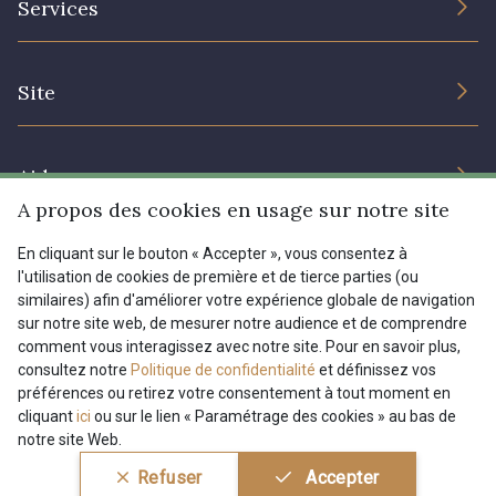
Services
Engagement durable et certificats
Conditions générales de vente
Nous contacter
Site
Paramétrage des cookies
Services aux professionnels
Magasins
Chéques cadeaux
Aide
Prix réduits
A propos des cookies en usage sur notre site
Magazine
Livraison : France, Belgique, International
En cliquant sur le bouton « Accepter », vous consentez à
Menu
l'utilisation de cookies de première et de tierce parties (ou
Retours & réclamations
similaires) afin d'améliorer votre expérience globale de navigation
sur notre site web, de mesurer notre audience et de comprendre
FAQ - Questions fréquentes
Tous nos tissus
comment vous interagissez avec notre site. Pour en savoir plus,
FR
EN
Modes de paiements
Magazine
consultez notre
Politique de confidentialité
et définissez vos
préférences ou retirez votre consentement à tout moment en
cliquant
ici
ou sur le lien « Paramétrage des cookies » au bas de
notre site Web.
Conditions générales de vente
Politique de confidentialité
Refuser
Accepter
Paramétrage des cookies
A & C Stragier s.r.l.
BE 0772 618 163