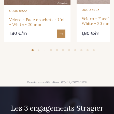
0000 6923
0000 6922
Velcro - Face bou
Velcro - Face crochets - Uni
White - 20 mm
- White - 20 mm
1,80 €/m
1,80 €/m
Dernière modification : 07/08/2026 18:37
Les 3 engagements Stragier