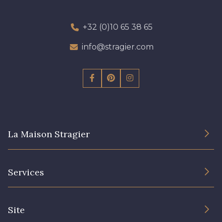
+32 (0)10 65 38 65
info@stragier.com
La Maison Stragier
L’entreprise
Services
Engagement durable et certificats
Conditions générales de vente
Nous contacter
Site
Paramétrage des cookies
Services aux professionnels