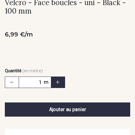
Velcro - Face boucles - uni - Black -
100 mm
6,99 €/m
Quantité
(en mètre)
m
Ajouter au panier