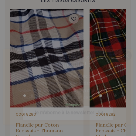
LES TISSUS ASSORTIS
9835 - Gold
109 - Emeraude foncée
3034 - Forêt
8017 - Anthracite
Cadeau : 10% offerts sur votre
8004 - Gris foncé
9300 - Vert Saule
commande !
Pour vous, couture rime avec détente ?
9116 - Vert Golf
2025 - Bleu Indigo clair
Vous aimez les beaux tissus ?
Recevez chaque semaine un clin d’œil rempli de
nouveautés, d’inspirations et de promotions.
9251 - Pervenche
9250 - Bleu Marina
Je m'abonne à la newsletter
0001 8280
0001 8282
201 - Bleu insigne
208 - Marine foncé
Flanelle pur Coton -
Flanelle pur Coto
Ecossais - Thomson
Ecossais - Christ