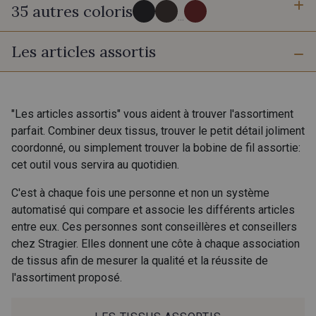
35 autres coloris
...
Les articles assortis
805 - Noir
5005 - Brun Vison
8002 - Argent
8003 - Graphite
"Les articles assortis" vous aident à trouver l'assortiment
parfait. Combiner deux tissus, trouver le petit détail joliment
coordonné, ou simplement trouver la bobine de fil assortie:
8001 - Gris clair
8000 - Gris mouette
cet outil vous servira au quotidien.
C'est à chaque fois une personne et non un système
9000 - Ivoire
5023 - Greige
automatisé qui compare et associe les différents articles
entre eux. Ces personnes sont conseillères et conseillers
chez Stragier. Elles donnent une côte à chaque association
5064 - Camel
5076 - Terre
de tissus afin de mesurer la qualité et la réussite de
l'assortiment proposé.
9520 - Camel Noisette
4083 - Terracotta