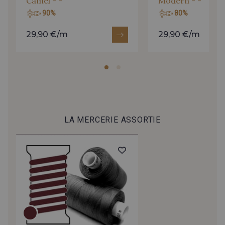
Camel - -
Modern - -
209 - Marine Classique
2010 - Indigo foncé chiné
90%
80%
29,90 €/m
29,90 €/m
9240 - Bleu Impérial
602 - Prune
9667 - Violet
4040 - Bourgogne chiné
434 - Bourgogne
9658 - Rose Fuchsia
LA MERCERIE ASSORTIE
9663 - Fuschia
9416 - Valentin
4067 - Sienne