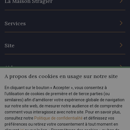
La Maison Stragier
L’entreprise
Services
Engagement durable et certificats
Conditions générales de vente
Nous contacter
Site
Paramétrage des cookies
Services aux professionnels
Magasins
Chéques cadeaux
Aide
Prix réduits
A propos des cookies en usage sur notre site
Magazine
Livraison : France, Belgique, International
En cliquant sur le bouton « Accepter », vous consentez à
Menu
l'utilisation de cookies de première et de tierce parties (ou
Retours & réclamations
similaires) afin d'améliorer votre expérience globale de navigation
sur notre site web, de mesurer notre audience et de comprendre
FAQ - Questions fréquentes
Tous nos tissus
comment vous interagissez avec notre site. Pour en savoir plus,
FR
EN
Modes de paiements
Magazine
consultez notre
Politique de confidentialité
et définissez vos
préférences ou retirez votre consentement à tout moment en