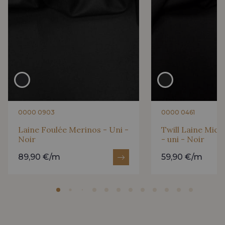
0000 0903
0000 0461
Laine Foulée Merinos - Uni -
Twill Laine Micr
Noir
- uni - Noir
89,90 €/m
59,90 €/m