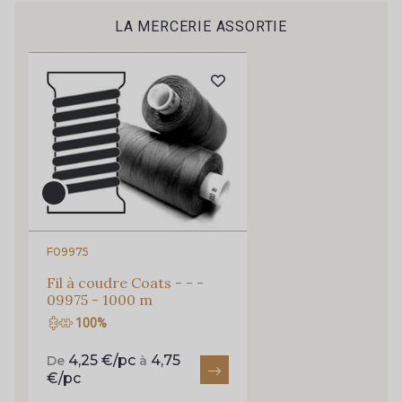
9520 - Camel Noisette
4083 - Terracotta
LA MERCERIE ASSORTIE
Je m'abonne à la newsletter
9835 - Gold
109 - Emeraude foncée
3034 - Forêt
8017 - Anthracite
9300 - Vert Saule
9116 - Vert Golf
2025 - Bleu Indigo clair
9251 - Pervenche
F09975
Fil à coudre Coats - - -
09975 - 1000 m
9250 - Bleu Marina
201 - Bleu insigne
100%
4,25 €/pc
4,75
De
à
208 - Marine foncé
209 - Marine Classique
€/pc