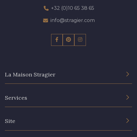
+32 (0)10 65 38 65
info@stragier.com
La Maison Stragier
L’entreprise
Services
Engagement durable et certificats
Conditions générales de vente
Nous contacter
Site
Paramétrage des cookies
Services aux professionnels