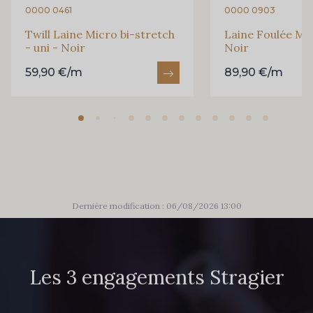
0000 0461
0000 0903
Twill Laine Micro bi-stretch
Laine Foulée Mer
- uni - Noir
Noir
59,90 €/m
89,90 €/m
Dernière modification : 06/08/2026 13:00
Les 3 engagements Stragier