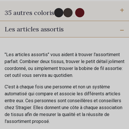
35 autres coloris
...
Les articles assortis
805 - Noir
5005 - Brun Vison
8002 - Argent
8003 - Graphite
"Les articles assortis" vous aident à trouver l'assortiment
parfait. Combiner deux tissus, trouver le petit détail joliment
coordonné, ou simplement trouver la bobine de fil assortie:
8001 - Gris clair
8000 - Gris mouette
cet outil vous servira au quotidien.
Cadeau : 10% offerts sur votre
C'est à chaque fois une personne et non un système
commande !
9000 - Ivoire
5023 - Greige
automatisé qui compare et associe les différents articles
entre eux. Ces personnes sont conseillères et conseillers
Pour vous, couture rime avec détente ?
chez Stragier. Elles donnent une côte à chaque association
Vous aimez les beaux tissus ?
5064 - Camel
5076 - Terre
de tissus afin de mesurer la qualité et la réussite de
Recevez chaque semaine un clin d’œil rempli de
l'assortiment proposé.
nouveautés, d’inspirations et de promotions.