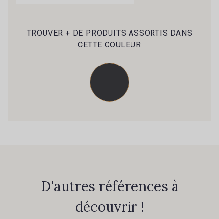
9240 - Bleu Impérial
2010 - Indigo foncé chiné
TROUVER + DE PRODUITS ASSORTIS DANS
CETTE COULEUR
602 - Prune
9667 - Violet
4040 - Bourgogne chiné
434 - Bourgogne
9658 - Rose Fuchsia
9663 - Fuschia
9416 - Valentin
4067 - Sienne
D'autres références à
9402 - Cerise
découvrir !