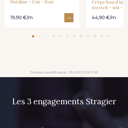
Suédine - Uni - Noir
Crêpe lourd infr
stretch - uni - N
57 - Bleu Royal
51 - Marine foncé
19,90 €/m
44,90 €/m
52 - Marine
72 - Bleu Lavande
71 - Lilas
66 - Rose Perle
67 - Lilas Rose
65 - Azalée
Dernière modification : 05/08/2026 17:15
59 - Corail
76 - Rouge Coquelicot
Les 3 engagements Stragier
64 - Vermillon
60 - Rouge Rubis