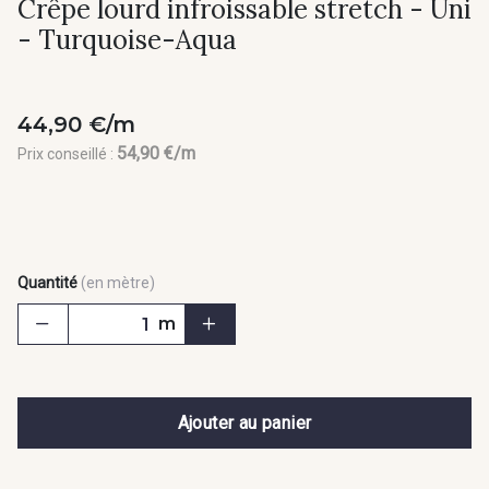
Crêpe lourd infroissable stretch - Uni
- Turquoise-Aqua
44,90 €/m
54,90 €/m
Prix conseillé :
Quantité
(en mètre)
m
Ajouter au panier