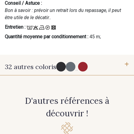
Conseil / Astuce :
Bon à savoir : prévoir un retrait lors du repassage, il peut
être utile de le décatir..
Cadeau : 10% offerts sur votre
commande !
Entretien :
Quantité moyenne par conditionnement :
45 m;
Pour vous, couture rime avec détente ?
Vous aimez les beaux tissus ?
Recevez chaque semaine un clin d’œil rempli de
nouveautés, d’inspirations et de promotions.
32 autres coloris
...
Je m'abonne à la newsletter
50 - Noir
53 - Argent
D'autres références à
58 - Rose poudré
découvrir !
10 - Blanc Optique Stragier