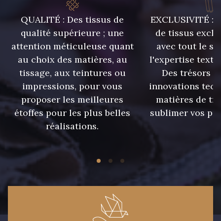
61 - Azur
63 - Verry Berry
QUALITÉ : Des tissus de
EXCLUSIVITÉ : U
qualité supérieure ; une
de tissus exclu
attention méticuleuse quant
avec tout le sa
20 - Ivoire Stragier
54 - Gris Perle
au choix des matières, au
l'expertise texti
tissage, aux teintures ou
Des trésors te
impressions, pour vous
innovations tech
proposer les meilleures
matières de tr
étoffes pour les plus belles
sublimer vos pro
réalisations.