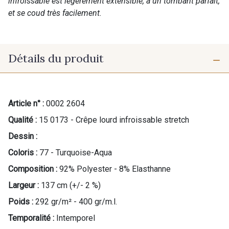
infroissable est légèrement extensible, a un tombant parfait,
et se coud très facilement.
Détails du produit
Article n° :
0002 2604
Qualité :
15 0173 - Crêpe lourd infroissable stretch
Dessin :
Coloris :
77 - Turquoise-Aqua
Composition :
92% Polyester - 8% Elasthanne
Largeur :
137 cm (+/- 2 %)
Poids :
292 gr/m² - 400 gr/m.l.
Temporalité :
Intemporel