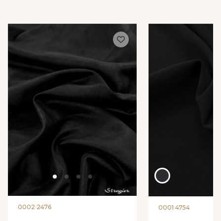
56 - Sable
18 - Ivoire clair Stragier
NOUVEAU
80 - Chocolat
62 - Moutarde
74 - Jaune Citron
68 - Citron givré
NOUVEAU
78 - Olive Verte
79 - Vert Fougère
70 - Vert Jade
75 - Vert Printemps
69 - Bleu Rivière
73 - Vert Emeraude
0002 2476
0001 4754