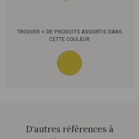
59 - Corail
76 - Rouge Coquelicot
TROUVER + DE PRODUITS ASSORTIS DANS
64 - Vermillon
60 - Rouge Rubis
CETTE COULEUR
20 - Ivoire Stragier
54 - Gris Perle
61 - Azur
63 - Verry Berry
D'autres références à