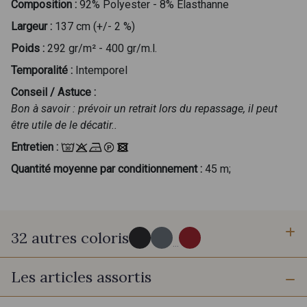
Composition :
92% Polyester - 8% Elasthanne
Largeur :
137 cm (+/- 2 %)
Poids :
292 gr/m² - 400 gr/m.l.
Temporalité :
Intemporel
Conseil / Astuce :
Bon à savoir : prévoir un retrait lors du repassage, il peut
être utile de le décatir..
Entretien :
Quantité moyenne par conditionnement :
45 m;
32 autres coloris
...
Les articles assortis
50 - Noir
53 - Argent