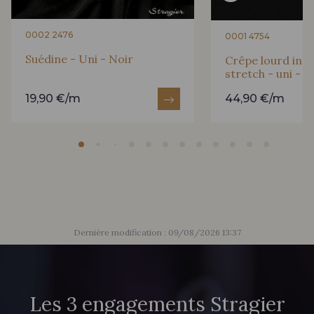
0002 2476
0001 4754
Suédine - Uni - Noir
Crêpe lourd infr
stretch - uni - N
19,90 €/m
44,90 €/m
Dernière modification : 09/08/2026 13:37
Les 3 engagements Stragier