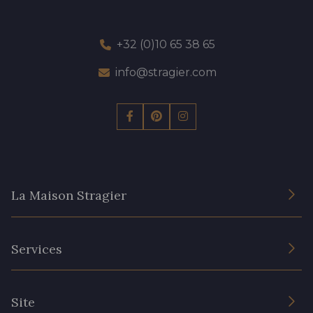
+32 (0)10 65 38 65
info@stragier.com
La Maison Stragier
L’entreprise
Services
Engagement durable et certificats
Conditions générales de vente
Nous contacter
Site