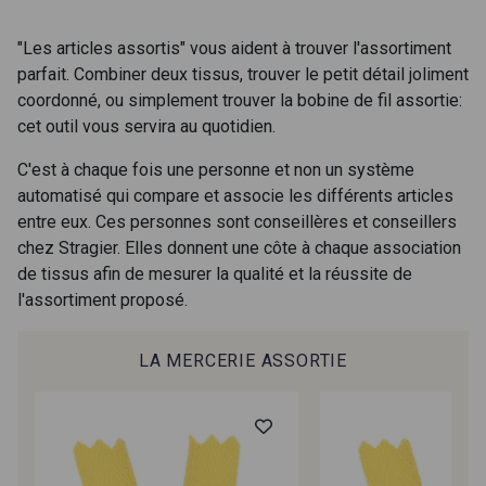
58 - Rose poudré
"Les articles assortis" vous aident à trouver l'assortiment
10 - Blanc Optique Stragier
parfait. Combiner deux tissus, trouver le petit détail joliment
coordonné, ou simplement trouver la bobine de fil assortie:
cet outil vous servira au quotidien.
56 - Sable
18 - Ivoire clair Stragier
C'est à chaque fois une personne et non un système
automatisé qui compare et associe les différents articles
NOUVEAU
entre eux. Ces personnes sont conseillères et conseillers
80 - Chocolat
62 - Moutarde
chez Stragier. Elles donnent une côte à chaque association
de tissus afin de mesurer la qualité et la réussite de
l'assortiment proposé.
68 - Citron givré
Cadeau : 10% offerts sur votre
77 - Turquoise-Aqua
commande !
LA MERCERIE ASSORTIE
NOUVEAU
Pour vous, couture rime avec détente ?
78 - Olive Verte
79 - Vert Fougère
Vous aimez les beaux tissus ?
Recevez chaque semaine un clin d’œil rempli de
nouveautés, d’inspirations et de promotions.
70 - Vert Jade