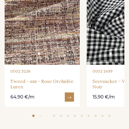
0002 3226
0002 2499
Tweed - uni - Rose Orchidée
Seersucker - Vi
Lurex
Noir
64,90 €/m
15,90 €/m