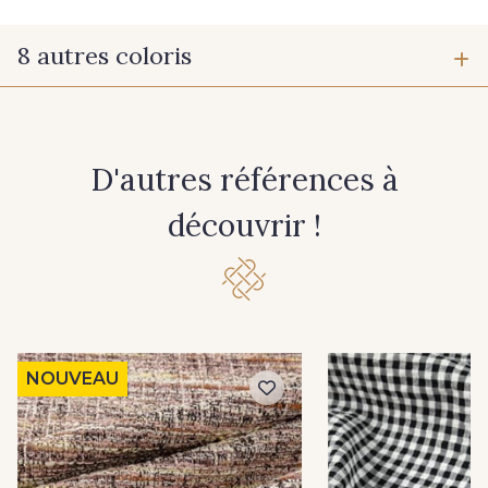
8 autres coloris
60 - Noir
32 - Moutarde
D'autres références à
29 - Bleu Ciel
30 - Bleu Océan
découvrir !
28 - Violette
26 - Fuchsia
27 - Rose
25 - Rouge
NOUVEAU