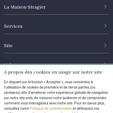
La Maison Stragier
L’entreprise
Services
Engagement durable et certificats
Conditions générales de vente
Nous contacter
Site
Paramétrage des cookies
Services aux professionnels
Magasins
Chéques cadeaux
Aide
Prix réduits
A propos des cookies en usage sur notre site
Magazine
Livraison : France, Belgique, International
En cliquant sur le bouton « Accepter », vous consentez à
Menu
l'utilisation de cookies de première et de tierce parties (ou
Retours & réclamations
similaires) afin d'améliorer votre expérience globale de navigation
sur notre site web, de mesurer notre audience et de comprendre
FAQ - Questions fréquentes
Tous nos tissus
comment vous interagissez avec notre site. Pour en savoir plus,
FR
EN
Modes de paiements
Magazine
consultez notre
Politique de confidentialité
et définissez vos